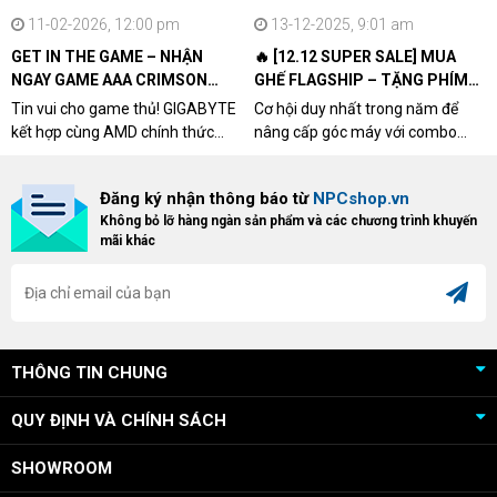
11-02-2026, 12:00 pm
13-12-2025, 9:01 am
GET IN THE GAME – NHẬN
🔥 [12.12 SUPER SALE] MUA
NGAY GAME AAA CRIMSON
GHẾ FLAGSHIP – TẶNG PHÍM
DESERT CÙNG GIGABYTE &
CƠ XỊN
Tin vui cho game thủ! GIGABYTE
Cơ hội duy nhất trong năm để
AMD
kết hợp cùng AMD chính thức
nâng cấp góc máy với combo
triển khai chương trình Game
"hủy diệt" từ NPCshop. Khi sở
Bundle Crimson Desert dành cho
hữu Cougar Armor Titan Pro –
Đăng ký nhận thông báo từ
NPCshop.vn
khách hàng sở hữu VGA Radeon
dòng ghế Gaming cao cấp nhất,
Không bỏ lỡ hàng ngàn sản phẩm và các chương trình khuyến
RX 9070 / RX 9070 XT.
bạn sẽ nhận ngay quà tặng trị giá
mãi khác
cao!
THÔNG TIN CHUNG
QUY ĐỊNH VÀ CHÍNH SÁCH
SHOWROOM