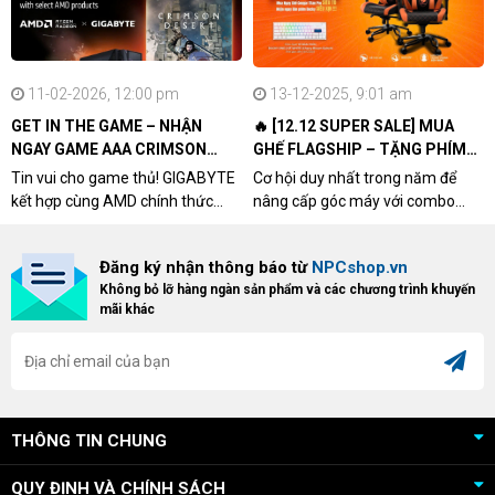
11-02-2026, 12:00 pm
13-12-2025, 9:01 am
GET IN THE GAME – NHẬN
🔥 [12.12 SUPER SALE] MUA
NGAY GAME AAA CRIMSON
GHẾ FLAGSHIP – TẶNG PHÍM
DESERT CÙNG GIGABYTE &
CƠ XỊN
Tin vui cho game thủ! GIGABYTE
Cơ hội duy nhất trong năm để
AMD
kết hợp cùng AMD chính thức
nâng cấp góc máy với combo
triển khai chương trình Game
"hủy diệt" từ NPCshop. Khi sở
Bundle Crimson Desert dành cho
hữu Cougar Armor Titan Pro –
Đăng ký nhận thông báo từ
NPCshop.vn
khách hàng sở hữu VGA Radeon
dòng ghế Gaming cao cấp nhất,
Không bỏ lỡ hàng ngàn sản phẩm và các chương trình khuyến
RX 9070 / RX 9070 XT.
bạn sẽ nhận ngay quà tặng trị giá
mãi khác
cao!
THÔNG TIN CHUNG
QUY ĐỊNH VÀ CHÍNH SÁCH