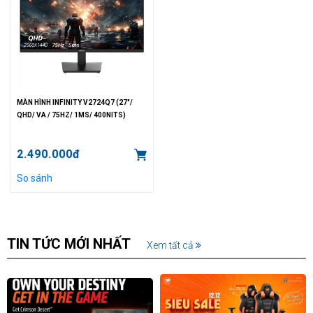
MÀN HÌNH INFINITY V2724Q7 (27"/
QHD/ VA / 75HZ/ 1MS/ 400NITS)
2.490.000đ
So sánh
TIN TỨC MỚI NHẤT
Xem tất cả