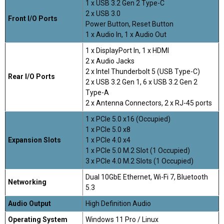
1 x USB 3.2 Gen 2 Type-C
2 x USB 3.0
Front I/O Ports
Power Button, Reset Button
1 x Audio In, 1 x Audio Out
1 x DisplayPort In, 1 x HDMI
2 x Audio Jacks
2 x Intel Thunderbolt 5 (USB Type-C)
Rear I/O Ports
2 x USB 3.2 Gen 1, 6 x USB 3.2 Gen 2
Type-A
2 x Antenna Connectors, 2 x RJ-45 ports
1 x PCIe 5.0 x16 (Occupied)
1 x PCIe 5.0 x8
Expansion Slots
1 x PCIe 4.0 x4
1 x PCIe 5.0 M.2 Slot (1 Occupied)
3 x PCIe 4.0 M.2 Slots (1 Occupied)
Dual 10GbE Ethernet, Wi-Fi 7, Bluetooth
Networking
5.3
Audio Output
High Definition Audio
Operating System
Windows 11 Pro / Linux