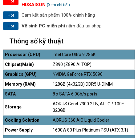
Hot
HDSAISON
(Xem chi tiết)
Cam kết sản phẩm 100% chính hãng
Hot
Vệ sinh PC miễn phí
năm đầu tại shop
Hot
Thông số kỹ thuật
Processor (CPU)
Intel Core Ultra 9 285K
Chipset(Main)
Z890 (Z890 AI TOP)
Graphics (GPU)
NVIDIA GeForce RTX 5090
Memory (RAM)
128GB (4x32GB) DDR5 U-DIMM
SATA
8 x SATA 6.0Gb/s ports
AORUS Gen4 7300 2TB, AI TOP 100E
Storage
320GB
Cooling Solution
AORUS 360 AIO Liquid Cooler
Power Supply
1600W 80 Plus Platinum PSU (ATX 3.1)