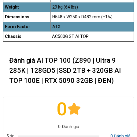
Weight
29 kg (64 lbs)
Dimensions
H548 x W250 x D482 mm (±1%)
Form Factor
ATX
Chassis
AC500G ST AI TOP
Đánh giá AI TOP 100 (Z890 | Ultra 9
285K | 128GD5 |SSD 2TB + 320GB AI
TOP 100E | RTX 5090 32GB | ĐEN)
0
0 Đánh giá
5
0 Đánh giá