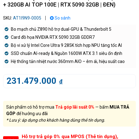
+ 320GB AI TOP 100E | RTX 5090 32GB | ĐEN)
SKU:
AT1I9N9-0005
So sánh
Bo mạch chủ Z890 hỗ trợ dual-GPU & Thunderbolt 5
Card đồ họa NVIDIA RTX 5090 32GB GDDR7
Bộ vi xử lý Intel Core Ultra 9 285K tích hợp NPU tăng tốc AI
SSD chuẩn AI-ready & Nguồn 1600W ATX 3.1 siêu ổn định
Hệ thống tản nhiệt nước 360mm AIO – êm ái, hiệu suất cao
231.479.000
đ
Sản phẩm có hỗ trợ mua
Trả góp lãi suất 0%
— bấm
MUA TRẢ
GÓP
để hưởng ưu đãi
* Lưu ý: áp dụng cho khách hàng dùng thẻ tín dụng.
Hỗ trợ trả góp 0% qua MPOS (Thẻ tín dụng),