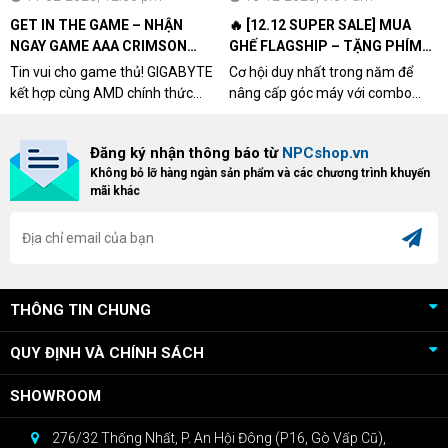
GET IN THE GAME – NHẬN
🔥 [12.12 SUPER SALE] MUA
NGAY GAME AAA CRIMSON
GHẾ FLAGSHIP – TẶNG PHÍM
DESERT CÙNG GIGABYTE &
CƠ XỊN
Tin vui cho game thủ! GIGABYTE
Cơ hội duy nhất trong năm để
AMD
kết hợp cùng AMD chính thức
nâng cấp góc máy với combo
triển khai chương trình Game
"hủy diệt" từ NPCshop. Khi sở
Bundle Crimson Desert dành cho
hữu Cougar Armor Titan Pro –
Đăng ký nhận thông báo từ
NPCshop.vn
khách hàng sở hữu VGA Radeon
dòng ghế Gaming cao cấp nhất,
Không bỏ lỡ hàng ngàn sản phẩm và các chương trình khuyến
RX 9070 / RX 9070 XT.
bạn sẽ nhận ngay quà tặng trị giá
mãi khác
cao!
THÔNG TIN CHUNG
QUY ĐỊNH VÀ CHÍNH SÁCH
SHOWROOM
276/32 Thống Nhất, P. An Hội Đông (P16, Gò Vấp Cũ),