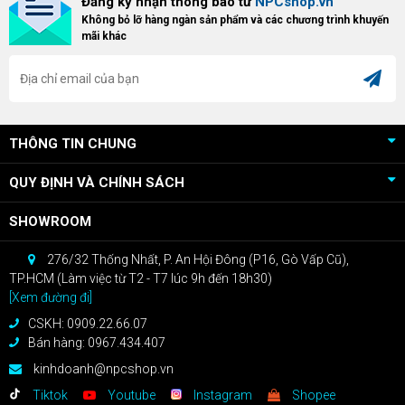
Đăng ký nhận thông báo từ
NPCshop.vn
khách hàng sở hữu VGA Radeon
dòng ghế Gaming cao cấp nhất,
Không bỏ lỡ hàng ngàn sản phẩm và các chương trình khuyến
RX 9070 / RX 9070 XT.
bạn sẽ nhận ngay quà tặng trị giá
mãi khác
cao!
THÔNG TIN CHUNG
QUY ĐỊNH VÀ CHÍNH SÁCH
SHOWROOM
276/32 Thống Nhất, P. An Hội Đông (P16, Gò Vấp Cũ),
TP.HCM (Làm việc từ T2 - T7 lúc 9h đến 18h30)
[Xem đường đi]
CSKH: 0909.22.66.07
Bán hàng: 0967.434.407
kinhdoanh@npcshop.vn
Tiktok
Youtube
Instagram
Shopee