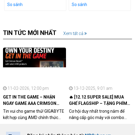
So sánh
So sánh
TIN TỨC MỚI NHẤT
Xem tất cả
11-02-2026, 12:00 pm
13-12-2025, 9:01 am
GET IN THE GAME – NHẬN
🔥 [12.12 SUPER SALE] MUA
NGAY GAME AAA CRIMSON
GHẾ FLAGSHIP – TẶNG PHÍM
DESERT CÙNG GIGABYTE &
CƠ XỊN
Tin vui cho game thủ! GIGABYTE
Cơ hội duy nhất trong năm để
AMD
kết hợp cùng AMD chính thức
nâng cấp góc máy với combo
triển khai chương trình Game
"hủy diệt" từ NPCshop. Khi sở
Bundle Crimson Desert dành cho
hữu Cougar Armor Titan Pro –