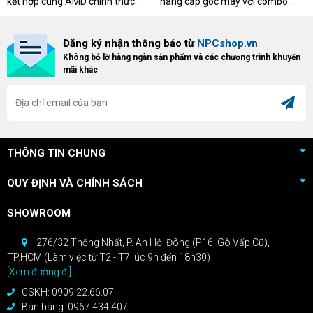
kết hợp cùng AMD chính thức
nâng cấp góc máy với combo
triển khai chương trình Game
"hủy diệt" từ NPCshop. Khi sở
Bundle Crimson Desert dành cho
hữu Cougar Armor Titan Pro –
Đăng ký nhận thông báo từ
NPCshop.vn
khách hàng sở hữu VGA Radeon
dòng ghế Gaming cao cấp nhất,
Không bỏ lỡ hàng ngàn sản phẩm và các chương trình khuyến
RX 9070 / RX 9070 XT.
bạn sẽ nhận ngay quà tặng trị giá
mãi khác
cao!
THÔNG TIN CHUNG
QUY ĐỊNH VÀ CHÍNH SÁCH
SHOWROOM
276/32 Thống Nhất, P. An Hội Đông (P16, Gò Vấp Cũ),
TP.HCM (Làm việc từ T2 - T7 lúc 9h đến 18h30)
[Xem đường đi]
CSKH: 0909.22.66.07
Bán hàng: 0967.434.407