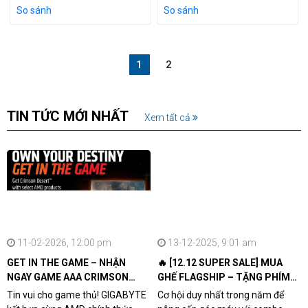
So sánh
So sánh
1
2
TIN TỨC MỚI NHẤT
Xem tất cả
11-02-2026, 12:00 pm
13-12-2025, 9:01 am
GET IN THE GAME – NHẬN
🔥 [12.12 SUPER SALE] MUA
NGAY GAME AAA CRIMSON
GHẾ FLAGSHIP – TẶNG PHÍM
DESERT CÙNG GIGABYTE &
CƠ XỊN
Tin vui cho game thủ! GIGABYTE
Cơ hội duy nhất trong năm để
AMD