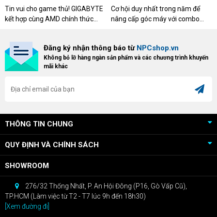
DESERT CÙNG GIGABYTE &
CƠ XỊN
Tin vui cho game thủ! GIGABYTE
Cơ hội duy nhất trong năm để
AMD
kết hợp cùng AMD chính thức
nâng cấp góc máy với combo
triển khai chương trình Game
"hủy diệt" từ NPCshop. Khi sở
Bundle Crimson Desert dành cho
hữu Cougar Armor Titan Pro –
Đăng ký nhận thông báo từ
NPCshop.vn
khách hàng sở hữu VGA Radeon
dòng ghế Gaming cao cấp nhất,
Không bỏ lỡ hàng ngàn sản phẩm và các chương trình khuyến
RX 9070 / RX 9070 XT.
bạn sẽ nhận ngay quà tặng trị giá
mãi khác
cao!
THÔNG TIN CHUNG
QUY ĐỊNH VÀ CHÍNH SÁCH
SHOWROOM
276/32 Thống Nhất, P. An Hội Đông (P16, Gò Vấp Cũ),
TP.HCM (Làm việc từ T2 - T7 lúc 9h đến 18h30)
[Xem đường đi]