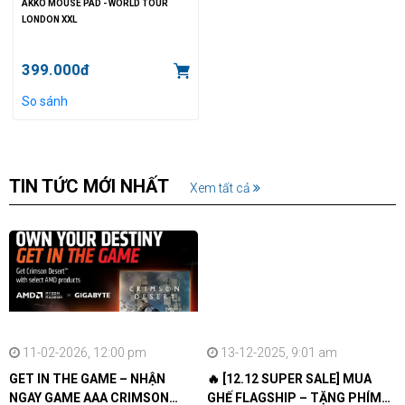
AKKO MOUSE PAD - WORLD TOUR
LONDON XXL
399.000đ
So sánh
TIN TỨC MỚI NHẤT
Xem tất cả
11-02-2026, 12:00 pm
13-12-2025, 9:01 am
GET IN THE GAME – NHẬN
🔥 [12.12 SUPER SALE] MUA
NGAY GAME AAA CRIMSON
GHẾ FLAGSHIP – TẶNG PHÍM