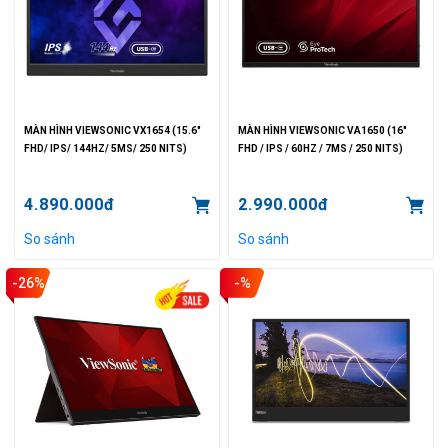
MÀN HÌNH VIEWSONIC VX1654 (15.6"
MÀN HÌNH VIEWSONIC VA1650 (16"
FHD/ IPS/ 144HZ/ 5MS/ 250 NITS)
FHD / IPS / 60HZ / 7MS / 250 NITS)
4.890.000đ
2.990.000đ
So sánh
So sánh
-26%
-%