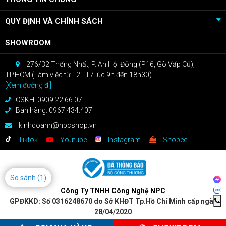
QUY ĐỊNH VÀ CHÍNH SÁCH
SHOWROOM
276/32 Thống Nhất, P. An Hội Đông (P16, Gò Vấp Cũ),
TP.HCM (Làm việc từ T2 - T7 lúc 9h đến 18h30)
[Xem đường đi]
CSKH: 0909.22.66.07
Bán hàng: 0967.434.407
kinhdoanh@npcshop.vn
Tiktok
Youtube
Instagram
Shopee
So sánh
(1)
Công Ty TNHH Công Nghệ NPC
GPĐKKD: Số 0316248670 do Sở KHĐT Tp.Hồ Chí Minh cấp ngày
28/04/2020