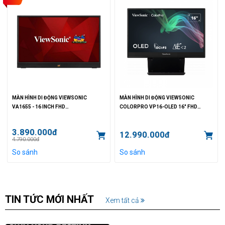
MÀN HÌNH DI ĐỘNG VIEWSONIC
MÀN HÌNH DI ĐỘNG VIEWSONIC
VA1655 - 16 INCH FHD
COLORPRO VP16-OLED 16" FHD
(IPS/60HZ/7MS/250NIT/USB-C)
(OLED/60HZ/1MS/400NITS/USB-
CADOBE RGB: 112%, SRGB: 150%)
3.890.000đ
12.990.000đ
4.790.000đ
So sánh
So sánh
TIN TỨC MỚI NHẤT
Xem tất cả