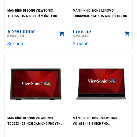
MÀN HÌNH DI ĐỘNG VIEWSONIC
MÀN HÌNH DI ĐỘNG LENOVO
TD1655 - 15.6 INCH CẢM ỨNG FHD
THINKVISION M15 15.6 INCH FULL HD
(IPS/60 HZ/6.5MS/250NIT/USB-C 3.1)
(IPS/60HZ/6MS/250NITS/45%
NTSC/TYPE-C)
6.290.000đ
Liên hệ
8.500.000đ
5.890.000đ
So sánh
So sánh
MÀN HÌNH DI ĐỘNG VIEWSONIC
MÀN HÌNH DI ĐỘNG VIEWSONIC
TD2223 - 22 INCH CẢM ỨNG FHD (TN
VG1655 - 15.6 INCH FHD
IR/75HZ/5MS/250NIT)
(IPS/60HZ/6.5MS/250NIT/USB-C 3.1)