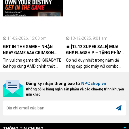
11-02-2026, 12:00 pm
13-12-2025, 9:01 am
GET IN THE GAME – NHẬN
🔥 [12.12 SUPER SALE] MUA
NGAY GAME AAA CRIMSON
GHẾ FLAGSHIP – TẶNG PHÍM
DESERT CÙNG GIGABYTE &
CƠ XỊN
Tin vui cho game thủ! GIGABYTE
Cơ hội duy nhất trong năm để
AMD
kết hợp cùng AMD chính thức
nâng cấp góc máy với combo
triển khai chương trình Game
"hủy diệt" từ NPCshop. Khi sở
Bundle Crimson Desert dành cho
hữu Cougar Armor Titan Pro –
Đăng ký nhận thông báo từ
NPCshop.vn
khách hàng sở hữu VGA Radeon
dòng ghế Gaming cao cấp nhất,
Không bỏ lỡ hàng ngàn sản phẩm và các chương trình khuyến
RX 9070 / RX 9070 XT.
bạn sẽ nhận ngay quà tặng trị giá
mãi khác
cao!
THÔNG TIN CHUNG