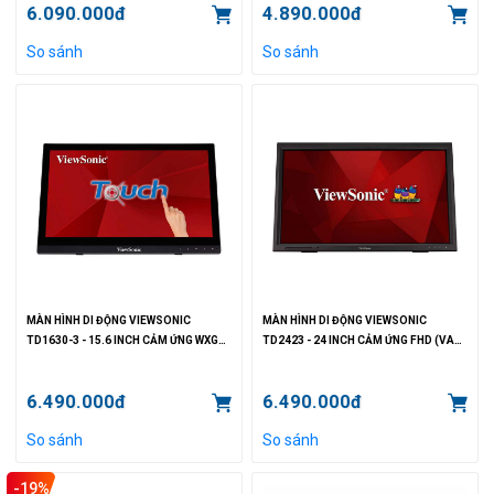
6.090.000đ
4.890.000đ
So sánh
So sánh
MÀN HÌNH DI ĐỘNG VIEWSONIC
MÀN HÌNH DI ĐỘNG VIEWSONIC
TD1630-3 - 15.6 INCH CẢM ỨNG WXGA
TD2423 - 24 INCH CẢM ỨNG FHD (VA
(TN/60 HZ/12MS/160NIT)
IR/75HZ/7MS/250NIT)
6.490.000đ
6.490.000đ
So sánh
So sánh
-19%