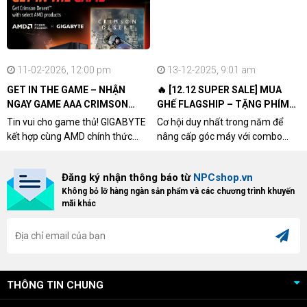
11-02-2026, 12:00 pm
13-12-2025, 9:01 am
GET IN THE GAME – NHẬN
🔥 [12.12 SUPER SALE] MUA
NGAY GAME AAA CRIMSON
GHẾ FLAGSHIP – TẶNG PHÍM
DESERT CÙNG GIGABYTE &
CƠ XỊN
Tin vui cho game thủ! GIGABYTE
Cơ hội duy nhất trong năm để
AMD
kết hợp cùng AMD chính thức
nâng cấp góc máy với combo
triển khai chương trình Game
"hủy diệt" từ NPCshop. Khi sở
Bundle Crimson Desert dành cho
hữu Cougar Armor Titan Pro –
Đăng ký nhận thông báo từ
NPCshop.vn
khách hàng sở hữu VGA Radeon
dòng ghế Gaming cao cấp nhất,
Không bỏ lỡ hàng ngàn sản phẩm và các chương trình khuyến
RX 9070 / RX 9070 XT.
bạn sẽ nhận ngay quà tặng trị giá
mãi khác
cao!
THÔNG TIN CHUNG