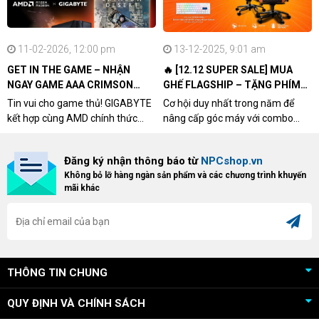
11-02-2026, 12:00 pm
13-12-2025, 9:01 am
GET IN THE GAME – NHẬN
🔥 [12.12 SUPER SALE] MUA
NGAY GAME AAA CRIMSON
GHẾ FLAGSHIP – TẶNG PHÍM
DESERT CÙNG GIGABYTE &
CƠ XỊN
Tin vui cho game thủ! GIGABYTE
Cơ hội duy nhất trong năm để
AMD
kết hợp cùng AMD chính thức
nâng cấp góc máy với combo
triển khai chương trình Game
"hủy diệt" từ NPCshop. Khi sở
Bundle Crimson Desert dành cho
hữu Cougar Armor Titan Pro –
Đăng ký nhận thông báo từ
NPCshop.vn
khách hàng sở hữu VGA Radeon
dòng ghế Gaming cao cấp nhất,
Không bỏ lỡ hàng ngàn sản phẩm và các chương trình khuyến
RX 9070 / RX 9070 XT.
bạn sẽ nhận ngay quà tặng trị giá
mãi khác
cao!
THÔNG TIN CHUNG
QUY ĐỊNH VÀ CHÍNH SÁCH