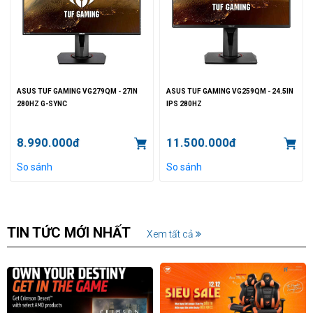
ASUS TUF GAMING VG279QM - 27IN
ASUS TUF GAMING VG259QM - 24.5IN
280HZ G-SYNC
IPS 280HZ
8.990.000đ
11.500.000đ
So sánh
So sánh
TIN TỨC MỚI NHẤT
Xem tất cả