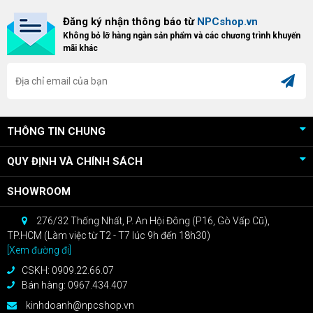
Bundle Crimson Desert dành cho
hữu Cougar Armor Titan Pro –
Đăng ký nhận thông báo từ
NPCshop.vn
khách hàng sở hữu VGA Radeon
dòng ghế Gaming cao cấp nhất,
Không bỏ lỡ hàng ngàn sản phẩm và các chương trình khuyến
RX 9070 / RX 9070 XT.
bạn sẽ nhận ngay quà tặng trị giá
mãi khác
cao!
THÔNG TIN CHUNG
QUY ĐỊNH VÀ CHÍNH SÁCH
SHOWROOM
276/32 Thống Nhất, P. An Hội Đông (P16, Gò Vấp Cũ),
TP.HCM (Làm việc từ T2 - T7 lúc 9h đến 18h30)
[Xem đường đi]
CSKH: 0909.22.66.07
Bán hàng: 0967.434.407
kinhdoanh@npcshop.vn