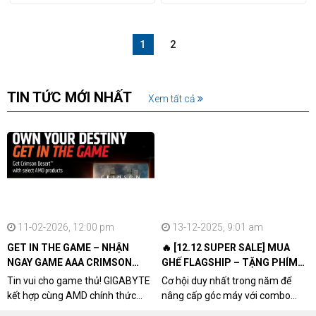
1
2
TIN TỨC MỚI NHẤT
Xem tất cả
11-02-2026, 12:00 pm
13-12-2025, 9:01 am
GET IN THE GAME – NHẬN
🔥 [12.12 SUPER SALE] MUA
NGAY GAME AAA CRIMSON
GHẾ FLAGSHIP – TẶNG PHÍM
DESERT CÙNG GIGABYTE &
CƠ XỊN
Tin vui cho game thủ! GIGABYTE
Cơ hội duy nhất trong năm để
AMD
kết hợp cùng AMD chính thức
nâng cấp góc máy với combo
triển khai chương trình Game
"hủy diệt" từ NPCshop. Khi sở