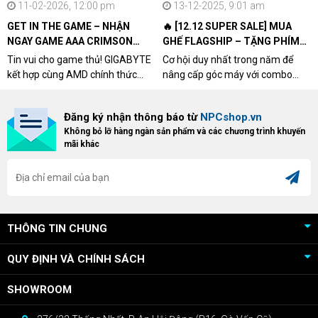
11-02-2026, 12:00 pm
13-12-2025, 9:01 am
GET IN THE GAME – NHẬN
🔥 [12.12 SUPER SALE] MUA
NGAY GAME AAA CRIMSON
GHẾ FLAGSHIP – TẶNG PHÍM
DESERT CÙNG GIGABYTE &
CƠ XỊN
Tin vui cho game thủ! GIGABYTE
Cơ hội duy nhất trong năm để
AMD
kết hợp cùng AMD chính thức
nâng cấp góc máy với combo
triển khai chương trình Game
"hủy diệt" từ NPCshop. Khi sở
Bundle Crimson Desert dành cho
hữu Cougar Armor Titan Pro –
Đăng ký nhận thông báo từ
NPCshop.vn
khách hàng sở hữu VGA Radeon
dòng ghế Gaming cao cấp nhất,
Không bỏ lỡ hàng ngàn sản phẩm và các chương trình khuyến
RX 9070 / RX 9070 XT.
bạn sẽ nhận ngay quà tặng trị giá
mãi khác
cao!
THÔNG TIN CHUNG
QUY ĐỊNH VÀ CHÍNH SÁCH
SHOWROOM