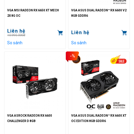
VGA MSI RADEON RX 6650 XT MECH
VGA ASUS DUAL RADEON™ RX 6600 V2
2X 8G OC
8GB GDDR6
Liên hệ
Liên hệ
10.990.000đ
So sánh
So sánh
-%
VGA ASROCK RADEON RX 6600
VGA ASUS DUAL RADEON™ RX 6600 XT
CHALLENGER D 8GB
OC EDITION 8GB GDDR6