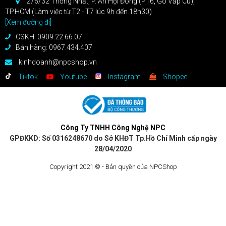
276/32 Thống Nhất, P. An Hội Đông (P16, Gò Vấp Cũ),
TP.HCM (Làm việc từ T2 - T7 lúc 9h đến 18h30)
[Xem đường đi]
CSKH: 0909.22.66.07
Bán hàng: 0967.434.407
kinhdoanh@npcshop.vn
Tiktok
Youtube
Instagram
Shopee
Công Ty TNHH Công Nghệ NPC
GPĐKKD: Số 0316248670 do Sở KHĐT Tp.Hồ Chí Minh cấp ngày
28/04/2020
Copyright 2021 © - Bản quyền của NPCShop