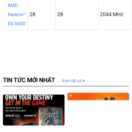
AMD
28
28
2044 MHz
Radeon™
RX 6600
TIN TỨC MỚI NHẤT
Xem tất cả