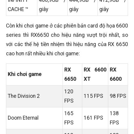
INFINITY
468,9GB /
444,9GB /
412,9GB /
CACHE ™
giây
giây
giây
Còn khi chơi game ở các phiên bản card độ họa 6600
series thì RX6650 cho hiệu năng vượt trội nhất, so
với các thế hệ tiền nhiệm thì hiệu năng của RX 6650
cao hơn rất nhiều khi chơi game:
RX
RX 6600
RX
Khi chơi game
6650
XT
6600
120
The Division 2
115 FPS
98 FPS
FPS
165
138
Doom Eternal
161 FPS
FPS
FPS