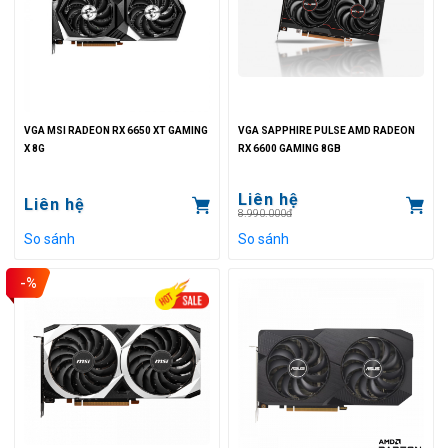
VGA MSI RADEON RX 6650 XT GAMING
VGA SAPPHIRE PULSE AMD RADEON
X 8G
RX 6600 GAMING 8GB
Liên hệ
Liên hệ
8.990.000đ
So sánh
So sánh
-%