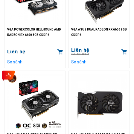
VGA POWERCOLOR HELLHOUND AMD
VGA ASUS DUAL RADEON RX 6600 8GB
RADEON RX 6600 8GB GDDR6
GDDR6
Liên hệ
Liên hệ
14.790.000đ
So sánh
So sánh
-%