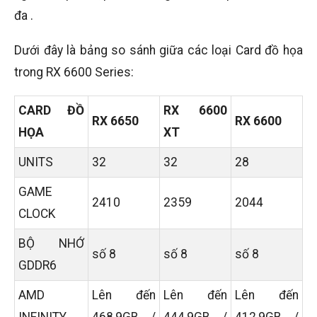
đa .
Dưới đây là bảng so sánh giữa các loại Card đồ họa
trong RX 6600 Series:
CARD ĐỒ
RX 6600
RX 6650
RX 6600
HỌA
XT
UNITS
32
32
28
GAME
2410
2359
2044
CLOCK
BỘ NHỚ
số 8
số 8
số 8
GDDR6
AMD
Lên đến
Lên đến
Lên đến