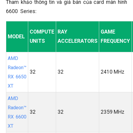
Tham khảo thông tin và giá bán của card màn hình
6600 Series:
COMPUTE
RAY
GAME
MODEL
UNITS
ACCELERATORS
FREQUENCY
AMD
Radeon™
32
32
2410 MHz
RX 6650
XT
AMD
Radeon™
32
32
2359 MHz
RX 6600
XT