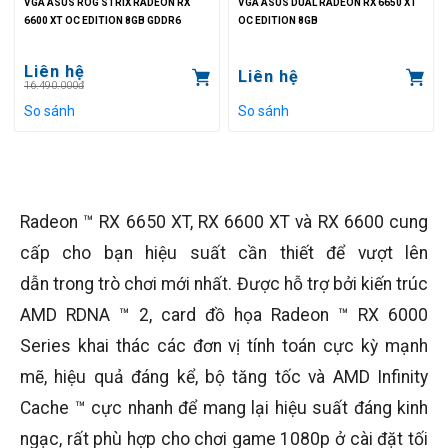
VGA ASUS ROG STRIX RADEON RX
VGA ASUS DUAL RADEON RX 6650 XT
6600 XT OC EDITION 8GB GDDR6
OC EDITION 8GB
Liên hệ
Liên hệ
16.490.000đ
So sánh
So sánh
Radeon ™ RX 6650 XT, RX 6600 XT và RX 6600 cung
cấp cho bạn hiệu suất cần thiết để vượt lên
dẫn trong trò chơi mới nhất. Được hỗ trợ bởi kiến ​​trúc
AMD RDNA ™ 2, card đồ họa Radeon ™ RX 6000
Series khai thác các đơn vị tính toán cực kỳ mạnh
mẽ, hiệu quả đáng kể, bộ tăng tốc và AMD Infinity
Cache ™ cực nhanh để mang lại hiệu suất đáng kinh
ngạc, rất phù hợp cho chơi game 1080p ở cài đặt tối