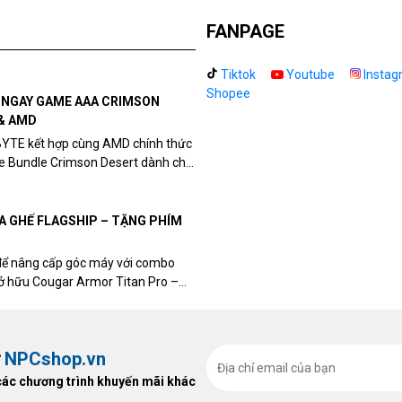
FANPAGE
Tiktok
Youtube
Instag
Shopee
N NGAY GAME AAA CRIMSON
& AMD
BYTE kết hợp cùng AMD chính thức
me Bundle Crimson Desert dành cho
eon RX 9070 / RX 9070 XT.
UA GHẾ FLAGSHIP – TẶNG PHÍM
để nâng cấp góc máy với combo
sở hữu Cougar Armor Titan Pro –
ất, bạn sẽ nhận ngay quà tặng trị
ừ
NPCshop.vn
các chương trình khuyến mãi khác