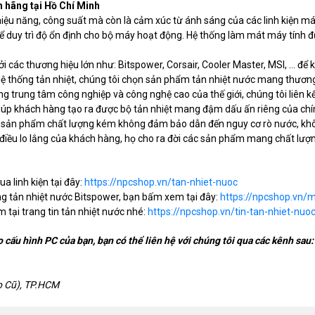
nh hãng tại Hồ Chí Minh
iệu năng, công suất mà còn là cảm xúc từ ánh sáng của các linh kiện máy
duy trì độ ổn định cho bộ máy hoạt động. Hệ thống làm mát máy tính đư
ởi các thương hiệu lớn như: Bitspower, Corsair, Cooler Master, MSI, … để
 hệ thống tản nhiệt, chúng tôi chọn sản phẩm tản nhiệt nước mang thươn
ng trung tâm công nghiệp và công nghệ cao của thế giới, chúng tôi liên k
 giúp khách hàng tạo ra được bộ tản nhiệt mang đậm dấu ấn riêng của chí
ng sản phẩm chất lượng kém không đảm bảo dẫn đến nguy cơ rò nước, khôn
 điều lo lắng của khách hàng, họ cho ra đời các sản phẩm mang chất lượng
a linh kiện tại đây:
https://npcshop.vn/tan-nhiet-nuoc
g tản nhiệt nước Bitspower, bạn bấm xem tại đây:
https://npcshop.vn/
 tại trang tin tản nhiệt nước nhé:
https://npcshop.vn/tin-tan-nhiet-nuo
 cấu hình PC của bạn, bạn có thể liên hệ với chúng tôi qua các kênh sau
p Cũ), TP.HCM