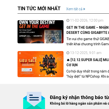
TIN TỨC MỚI NHẤT
Xem tất cả
11-02-2026, 12:00 pm
GET IN THE GAME – NHẬ
DESERT CÙNG GIGABYTE 
Tin vui cho game thủ! GIGA
triển khai chương trình Ga
khách hàng sở hữu VGA Rad
13-12-2025, 9:01 am
🔥 [12.12 SUPER SALE] M
CƠ XỊN
Cơ hội duy nhất trong năm 
"hủy diệt" từ NPCshop. Khi 
dòng ghế Gaming cao cấp nh
giá cao!
Đăng ký nhận thông báo t
Không bỏ lỡ hàng ngàn sản phẩm và 