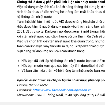
Chúng tôi là đơn vị phân phối linh kiện tản nhiệt nước chí
Việc sử dụng máy tính của khách hàng không chỉ dừng lại ở h
hình khác nhau sẽ cần những hệ thống làm mát khác nhau để 
hệ thống tản nhiệt nước.
Tản nhiệt khí, tản nhiệt nước AIO được chúng tôi phân phối b
Hiểu được tâm lý người dùng – người yêu thích, sáng tạo ra
2001, đặt trụ sở tại Đài Loan, nơi được xem là một trong nhữ
kiện tản nhiệt nước cao cấp nhưng với giá thành ổn định sẽ
Việc lựa chọn linh kiện tản nhiệt nước khá quan trọng, nhữ
toàn của linh kiện máy tính khi sử dụng. Bitspower biết được
hiệu năng để đáp ứng nhu cầu của khách hàng.
Nếu bạn đã biết lắp hệ thống tản nhiệt nước, bạn có thể mu
Nếu bạn muốn xem qua các bộ máy tính được lắp hệ thốn
Và bạn cần hiểu thêm về hệ thống tản nhiệt nước, bạn xem
Bạn cần được tư vấn về chi phí bộ tản nhiệt nước phù hợp cho
Hotline: 0909226607
Facebook:
https://www.facebook.com/npcshop.vn
Showroom: 276/32 Thống Nhất, P. An Hội Đông (P16, Gò Vấ