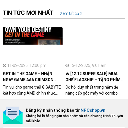
TIN TỨC MỚI NHẤT
Xem tất cả
11-02-2026, 12:00 pm
13-12-2025, 9:01 am
GET IN THE GAME – NHẬN
🔥 [12.12 SUPER SALE] MUA
NGAY GAME AAA CRIMSON
GHẾ FLAGSHIP – TẶNG PHÍM
DESERT CÙNG GIGABYTE &
CƠ XỊN
Tin vui cho game thủ! GIGABYTE
Cơ hội duy nhất trong năm để
AMD
kết hợp cùng AMD chính thức
nâng cấp góc máy với combo
triển khai chương trình Game
"hủy diệt" từ NPCshop. Khi sở
Bundle Crimson Desert dành cho
hữu Cougar Armor Titan Pro –
Đăng ký nhận thông báo từ
NPCshop.vn
khách hàng sở hữu VGA Radeon
dòng ghế Gaming cao cấp nhất,
Không bỏ lỡ hàng ngàn sản phẩm và các chương trình khuyến
RX 9070 / RX 9070 XT.
bạn sẽ nhận ngay quà tặng trị giá
mãi khác
cao!