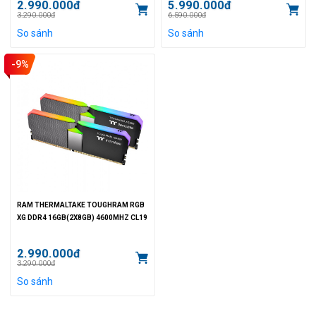
2.990.000đ
5.990.000đ
3.290.000đ
6.590.000đ
So sánh
So sánh
-9%
RAM THERMALTAKE TOUGHRAM RGB
XG DDR4 16GB(2X8GB) 4600MHZ CL19
2.990.000đ
3.290.000đ
So sánh