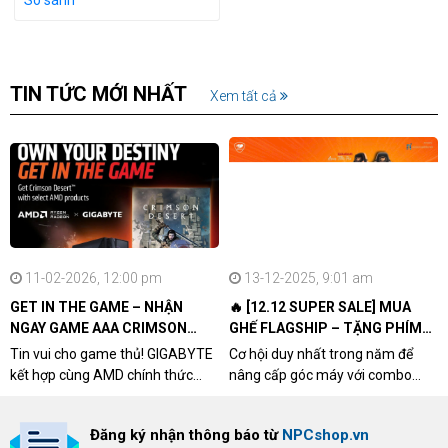
TIN TỨC MỚI NHẤT
Xem tất cả
11-02-2026, 12:00 pm
13-12-2025, 9:01 am
GET IN THE GAME – NHẬN
🔥 [12.12 SUPER SALE] MUA
NGAY GAME AAA CRIMSON
GHẾ FLAGSHIP – TẶNG PHÍM
DESERT CÙNG GIGABYTE &
CƠ XỊN
Tin vui cho game thủ! GIGABYTE
Cơ hội duy nhất trong năm để
AMD
kết hợp cùng AMD chính thức
nâng cấp góc máy với combo
triển khai chương trình Game
"hủy diệt" từ NPCshop. Khi sở
Bundle Crimson Desert dành cho
hữu Cougar Armor Titan Pro –
Đăng ký nhận thông báo từ
NPCshop.vn
khách hàng sở hữu VGA Radeon
dòng ghế Gaming cao cấp nhất,