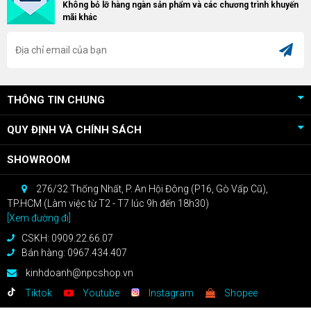
Không bỏ lỡ hàng ngàn sản phẩm và các chương trình khuyến
RX 9070 / RX 9070 XT.
bạn sẽ nhận ngay quà tặng trị giá
mãi khác
cao!
THÔNG TIN CHUNG
QUY ĐỊNH VÀ CHÍNH SÁCH
SHOWROOM
276/32 Thống Nhất, P. An Hội Đông (P16, Gò Vấp Cũ),
TP.HCM (Làm việc từ T2 - T7 lúc 9h đến 18h30)
[Xem đường đi]
CSKH: 0909.22.66.07
Bán hàng: 0967.434.407
kinhdoanh@npcshop.vn
Tiktok
Youtube
Instagram
Shopee