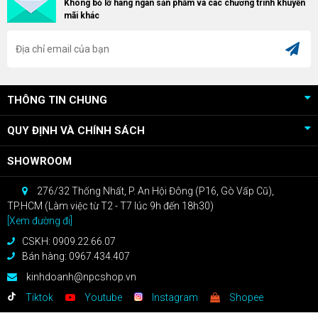
Không bỏ lỡ hàng ngàn sản phẩm và các chương trình khuyến
RX 9070 / RX 9070 XT.
bạn sẽ nhận ngay quà tặng trị giá
mãi khác
cao!
THÔNG TIN CHUNG
QUY ĐỊNH VÀ CHÍNH SÁCH
SHOWROOM
276/32 Thống Nhất, P. An Hội Đông (P16, Gò Vấp Cũ),
TP.HCM (Làm việc từ T2 - T7 lúc 9h đến 18h30)
[Xem đường đi]
CSKH: 0909.22.66.07
Bán hàng: 0967.434.407
kinhdoanh@npcshop.vn
Tiktok
Youtube
Instagram
Shopee