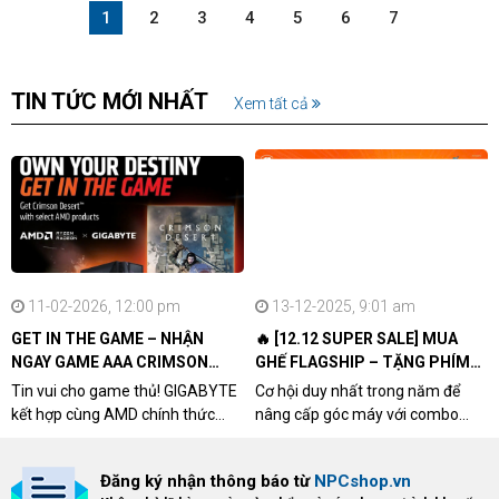
1
2
3
4
5
6
7
TIN TỨC MỚI NHẤT
Xem tất cả
11-02-2026, 12:00 pm
13-12-2025, 9:01 am
GET IN THE GAME – NHẬN
🔥 [12.12 SUPER SALE] MUA
NGAY GAME AAA CRIMSON
GHẾ FLAGSHIP – TẶNG PHÍM
DESERT CÙNG GIGABYTE &
CƠ XỊN
Tin vui cho game thủ! GIGABYTE
Cơ hội duy nhất trong năm để
AMD
kết hợp cùng AMD chính thức
nâng cấp góc máy với combo
triển khai chương trình Game
"hủy diệt" từ NPCshop. Khi sở
Bundle Crimson Desert dành cho
hữu Cougar Armor Titan Pro –
Đăng ký nhận thông báo từ
NPCshop.vn
khách hàng sở hữu VGA Radeon
dòng ghế Gaming cao cấp nhất,