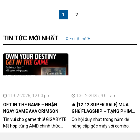
1
2
TIN TỨC MỚI NHẤT
Xem tất cả
11-02-2026, 12:00 pm
13-12-2025, 9:01 am
GET IN THE GAME – NHẬN
🔥 [12.12 SUPER SALE] MUA
NGAY GAME AAA CRIMSON
GHẾ FLAGSHIP – TẶNG PHÍM
DESERT CÙNG GIGABYTE &
CƠ XỊN
Tin vui cho game thủ! GIGABYTE
Cơ hội duy nhất trong năm để
AMD
kết hợp cùng AMD chính thức
nâng cấp góc máy với combo
triển khai chương trình Game
"hủy diệt" từ NPCshop. Khi sở
Bundle Crimson Desert dành cho
hữu Cougar Armor Titan Pro –