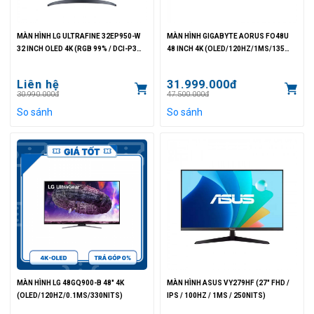
MÀN HÌNH LG ULTRAFINE 32EP950-W
MÀN HÌNH GIGABYTE AORUS FO48U
32 INCH OLED 4K (RGB 99% / DCI-P3
48 INCH 4K (OLED/120HZ/1MS/135
99%/1MS)
NITS)
Liên hệ
31.999.000đ
30.990.000đ
47.500.000đ
So sánh
So sánh
MÀN HÌNH LG 48GQ900-B 48" 4K
MÀN HÌNH ASUS VY279HF (27" FHD /
(OLED/120HZ/0.1MS/330NITS)
IPS / 100HZ / 1MS / 250NITS)