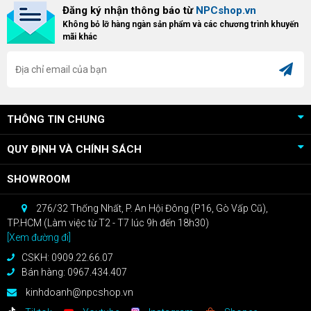
Đăng ký nhận thông báo từ
NPCshop.vn
khách hàng sở hữu VGA Radeon
dòng ghế Gaming cao cấp nhất,
Không bỏ lỡ hàng ngàn sản phẩm và các chương trình khuyến
RX 9070 / RX 9070 XT.
bạn sẽ nhận ngay quà tặng trị giá
mãi khác
cao!
THÔNG TIN CHUNG
QUY ĐỊNH VÀ CHÍNH SÁCH
SHOWROOM
276/32 Thống Nhất, P. An Hội Đông (P16, Gò Vấp Cũ),
TP.HCM (Làm việc từ T2 - T7 lúc 9h đến 18h30)
[Xem đường đi]
CSKH: 0909.22.66.07
Bán hàng: 0967.434.407
kinhdoanh@npcshop.vn