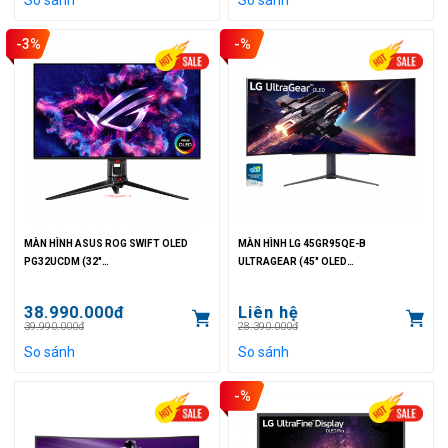
-3%
-%
MÀN HÌNH ASUS ROG SWIFT OLED
MÀN HÌNH LG 45GR95QE-B
PG32UCDM (32"
ULTRAGEAR (45" OLED
4K/OLED/240HZ/0.03MS/450NITS/DCI-
2K/240HZ/0.03MS/1000NITS/DCI-P3
P3 99%)
98.5%)
38.990.000đ
Liên hệ
39.990.000đ
28.390.000đ
So sánh
So sánh
-%