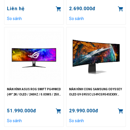
Liên hệ
2.690.000đ
So sánh
So sánh
MÀN HÌNH ASUS ROG SWIFT PG49WCD
MÀN HÌNH CONG SAMSUNG ODYSSEY
(49" 2K / OLED / 240HZ / 0.03MS / 250
OLED G9 G95SC LS49CG954SEXXV
NITS)
(49" DUAL
QHD/OLED/240HZ/0.03MS/250NITS/99%
51.990.000đ
29.990.000đ
CIE1976)
So sánh
So sánh