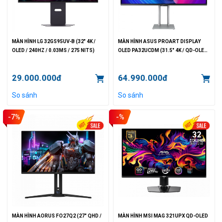
MÀN HÌNH LG 32GS95UV-B (32" 4K /
MÀN HÌNH ASUS PROART DISPLAY
OLED / 240HZ / 0.03MS / 275 NITS)
OLED PA32UCDM (31.5" 4K / QD-OLED
/ 240HZ / 0.1MS / 1000 NITS)
29.000.000đ
64.990.000đ
So sánh
So sánh
-7%
-%
MÀN HÌNH AORUS FO27Q2 (27" QHD /
MÀN HÌNH MSI MAG 321UPX QD-OLED