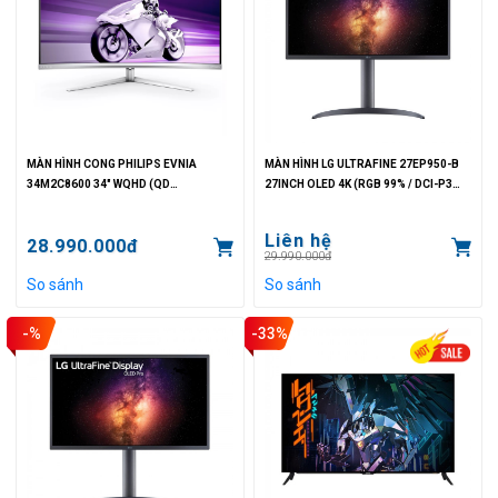
MÀN HÌNH CONG PHILIPS EVNIA
MÀN HÌNH LG ULTRAFINE 27EP950-B
34M2C8600 34" WQHD (QD
27INCH OLED 4K (RGB 99% / DCI-P3
OLED/175HZ/0.01MS/DCI-P3: 99,3%)
99%/1MS)
Liên hệ
28.990.000đ
29.990.000đ
So sánh
So sánh
-%
-33%