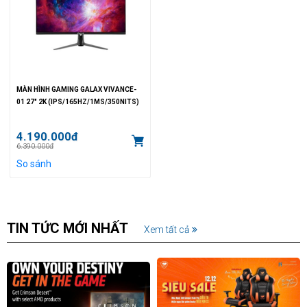
MÀN HÌNH GAMING GALAX VIVANCE-
01 27" 2K (IPS/165HZ/1MS/350NITS)
4.190.000đ
6.390.000đ
So sánh
TIN TỨC MỚI NHẤT
Xem tất cả