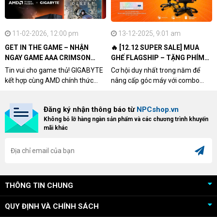
11-02-2026, 12:00 pm
13-12-2025, 9:01 am
GET IN THE GAME – NHẬN
🔥 [12.12 SUPER SALE] MUA
NGAY GAME AAA CRIMSON
GHẾ FLAGSHIP – TẶNG PHÍM
DESERT CÙNG GIGABYTE &
CƠ XỊN
Tin vui cho game thủ! GIGABYTE
Cơ hội duy nhất trong năm để
AMD
kết hợp cùng AMD chính thức
nâng cấp góc máy với combo
triển khai chương trình Game
"hủy diệt" từ NPCshop. Khi sở
Bundle Crimson Desert dành cho
hữu Cougar Armor Titan Pro –
Đăng ký nhận thông báo từ
NPCshop.vn
khách hàng sở hữu VGA Radeon
dòng ghế Gaming cao cấp nhất,
Không bỏ lỡ hàng ngàn sản phẩm và các chương trình khuyến
RX 9070 / RX 9070 XT.
bạn sẽ nhận ngay quà tặng trị giá
mãi khác
cao!
THÔNG TIN CHUNG
QUY ĐỊNH VÀ CHÍNH SÁCH