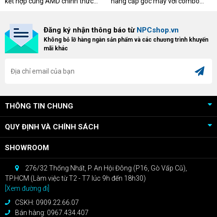
kết hợp cùng AMD chính thức
nâng cấp góc máy với combo
triển khai chương trình Game
"hủy diệt" từ NPCshop. Khi sở
Bundle Crimson Desert dành cho
hữu Cougar Armor Titan Pro –
Đăng ký nhận thông báo từ
NPCshop.vn
khách hàng sở hữu VGA Radeon
dòng ghế Gaming cao cấp nhất,
Không bỏ lỡ hàng ngàn sản phẩm và các chương trình khuyến
RX 9070 / RX 9070 XT.
bạn sẽ nhận ngay quà tặng trị giá
mãi khác
cao!
THÔNG TIN CHUNG
QUY ĐỊNH VÀ CHÍNH SÁCH
SHOWROOM
276/32 Thống Nhất, P. An Hội Đông (P16, Gò Vấp Cũ),
TP.HCM (Làm việc từ T2 - T7 lúc 9h đến 18h30)
[Xem đường đi]
CSKH: 0909.22.66.07
Bán hàng: 0967.434.407