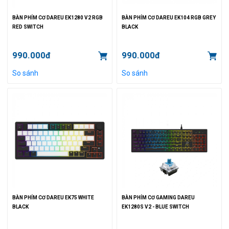
BÀN PHÍM CƠ DAREU EK1280 V2 RGB
BÀN PHÍM CƠ DAREU EK104 RGB GREY
RED SWITCH
BLACK
990.000đ
990.000đ
So sánh
So sánh
BÀN PHÍM CƠ DAREU EK75 WHITE
BÀN PHÍM CƠ GAMING DAREU
BLACK
EK1280S V2 - BLUE SWITCH