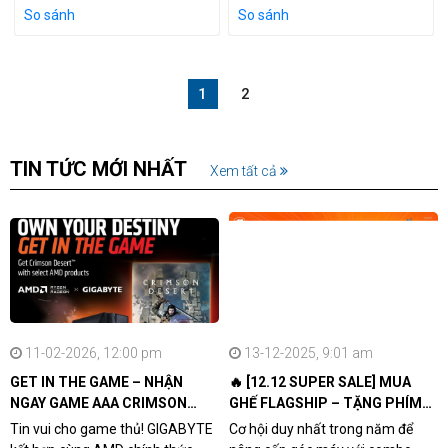
So sánh
So sánh
1
2
TIN TỨC MỚI NHẤT
Xem tất cả
11-02-2026, 12:00 pm
13-12-2025, 9:01 am
GET IN THE GAME – NHẬN
🔥 [12.12 SUPER SALE] MUA
NGAY GAME AAA CRIMSON
GHẾ FLAGSHIP – TẶNG PHÍM
DESERT CÙNG GIGABYTE &
CƠ XỊN
Tin vui cho game thủ! GIGABYTE
Cơ hội duy nhất trong năm để
AMD