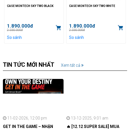
CASE MONTECH SKY TWO BLACK
CASE MONTECH SKY TWO WHITE
1.890.000đ
1.890.000đ
2.030.000đ
2.030.000đ
So sánh
So sánh
TIN TỨC MỚI NHẤT
Xem tất cả
11-02-2026, 12:00 pm
13-12-2025, 9:01 am
GET IN THE GAME – NHẬN
🔥 [12.12 SUPER SALE] MUA