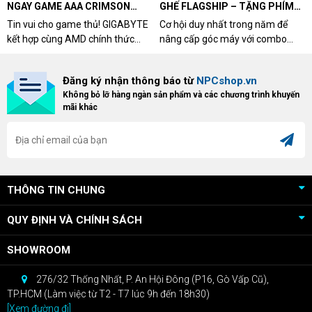
NGAY GAME AAA CRIMSON
GHẾ FLAGSHIP – TẶNG PHÍM
DESERT CÙNG GIGABYTE &
CƠ XỊN
Tin vui cho game thủ! GIGABYTE
Cơ hội duy nhất trong năm để
AMD
kết hợp cùng AMD chính thức
nâng cấp góc máy với combo
triển khai chương trình Game
"hủy diệt" từ NPCshop. Khi sở
Bundle Crimson Desert dành cho
hữu Cougar Armor Titan Pro –
Đăng ký nhận thông báo từ
NPCshop.vn
khách hàng sở hữu VGA Radeon
dòng ghế Gaming cao cấp nhất,
Không bỏ lỡ hàng ngàn sản phẩm và các chương trình khuyến
RX 9070 / RX 9070 XT.
bạn sẽ nhận ngay quà tặng trị giá
mãi khác
cao!
THÔNG TIN CHUNG
QUY ĐỊNH VÀ CHÍNH SÁCH
SHOWROOM
276/32 Thống Nhất, P. An Hội Đông (P16, Gò Vấp Cũ),
TP.HCM (Làm việc từ T2 - T7 lúc 9h đến 18h30)
[Xem đường đi]