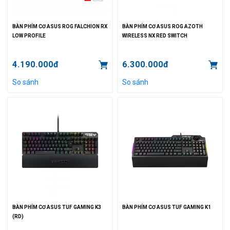
BÀN PHÍM CƠ ASUS ROG FALCHION RX
BÀN PHÍM CƠ ASUS ROG AZOTH
LOW PROFILE
WIRELESS NX RED SWITCH
4.190.000đ
6.300.000đ
So sánh
So sánh
BÀN PHÍM CƠ ASUS TUF GAMING K3
BÀN PHÍM CƠ ASUS TUF GAMING K1
(RD)