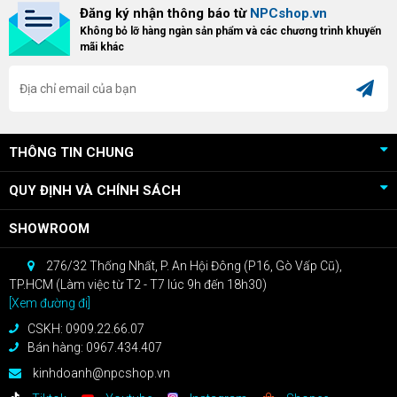
Đăng ký nhận thông báo từ
NPCshop.vn
khách hàng sở hữu VGA Radeon
dòng ghế Gaming cao cấp nhất,
Không bỏ lỡ hàng ngàn sản phẩm và các chương trình khuyến
RX 9070 / RX 9070 XT.
bạn sẽ nhận ngay quà tặng trị giá
mãi khác
cao!
THÔNG TIN CHUNG
QUY ĐỊNH VÀ CHÍNH SÁCH
SHOWROOM
276/32 Thống Nhất, P. An Hội Đông (P16, Gò Vấp Cũ),
TP.HCM (Làm việc từ T2 - T7 lúc 9h đến 18h30)
[Xem đường đi]
CSKH: 0909.22.66.07
Bán hàng: 0967.434.407
kinhdoanh@npcshop.vn