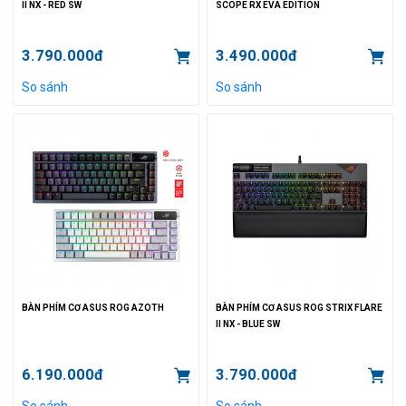
II NX - RED SW
SCOPE RX EVA EDITION
3.790.000đ
3.490.000đ
So sánh
So sánh
BÀN PHÍM CƠ ASUS ROG AZOTH
BÀN PHÍM CƠ ASUS ROG STRIX FLARE
II NX - BLUE SW
6.190.000đ
3.790.000đ
So sánh
So sánh