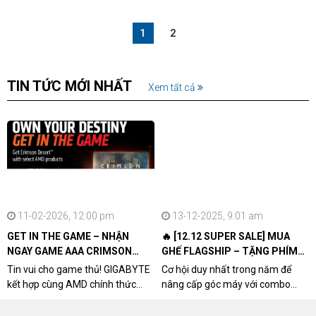
1
2
TIN TỨC MỚI NHẤT
Xem tất cả
11-02-2026, 12:00 pm
13-12-2025, 9:01 am
GET IN THE GAME – NHẬN
🔥 [12.12 SUPER SALE] MUA
NGAY GAME AAA CRIMSON
GHẾ FLAGSHIP – TẶNG PHÍM
DESERT CÙNG GIGABYTE &
CƠ XỊN
Tin vui cho game thủ! GIGABYTE
Cơ hội duy nhất trong năm để
AMD
kết hợp cùng AMD chính thức
nâng cấp góc máy với combo
triển khai chương trình Game
"hủy diệt" từ NPCshop. Khi sở
Bundle Crimson Desert dành cho
hữu Cougar Armor Titan Pro –