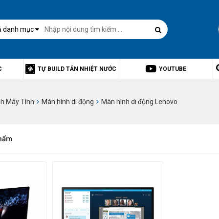
ả danh mục
C
TỰ BUILD TẢN NHIỆT NƯỚC
YOUTUBE
h Máy Tính
Màn hình di động
Màn hình di động Lenovo
hẩm