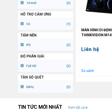
14 inch
(2)
HỖ TRỢ CẢM ỨNG
Có
(1)
MÀN HÌNH DI ĐỘN
THINKVISION M14
TẤM NỀN
FULL HD
(IPS/60HZ/6MS/3
IPS
(2)
Liên hệ
C)
ĐỘ PHÂN GIẢI
Full HD
(2)
So sánh
TẦN SỐ QUÉT
60Hz
(2)
TIN TỨC MỚI NHẤT
Xem tất cả