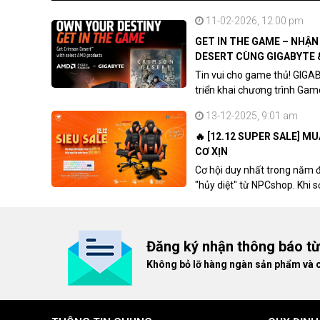
11-02-2026, 12:00 pm
GET IN THE GAME – NHẬ
DESERT CÙNG GIGABYTE 
Tin vui cho game thủ! GIGA
triển khai chương trình Ga
khách hàng sở hữu VGA Rad
13-12-2025, 9:01 am
🔥 [12.12 SUPER SALE] M
CƠ XỊN
Cơ hội duy nhất trong năm 
"hủy diệt" từ NPCshop. Khi 
dòng ghế Gaming cao cấp nh
giá cao!
Đăng ký nhận thông báo t
Không bỏ lỡ hàng ngàn sản phẩm và 