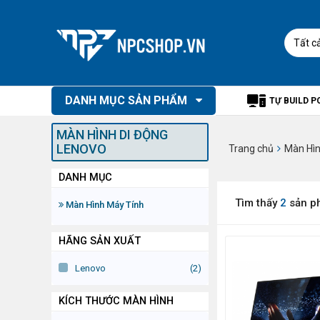
Tất c
DANH MỤC SẢN PHẨM
TỰ BUILD P
MÀN HÌNH DI ĐỘNG
LENOVO
Trang chủ
Màn Hìn
DANH MỤC
Tìm thấy
2
sản p
Màn Hình Máy Tính
HÃNG SẢN XUẤT
Lenovo
(2)
KÍCH THƯỚC MÀN HÌNH