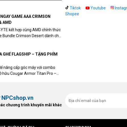
Tiktok
Youtube
Instag
Shopee
N NGAY GAME AAA CRIMSON
& AMD
BYTE kết hợp cùng AMD chính thức
me Bundle Crimson Desert dành cho
eon RX 9070 / RX 9070 XT.
UA GHẾ FLAGSHIP – TẶNG PHÍM
để nâng cấp góc máy với combo
sở hữu Cougar Armor Titan Pro –
ất, bạn sẽ nhận ngay quà tặng trị
ừ
NPCshop.vn
các chương trình khuyến mãi khác