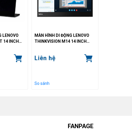
G LENOVO
MÀN HÌNH DI ĐỘNG LENOVO
T 14 INCH
THINKVISION M14 14 INCH
FULL HD
00NITS/TYPE-
(IPS/60HZ/6MS/300NITS/TYPE-
Liên hệ
C)
So sánh
FANPAGE