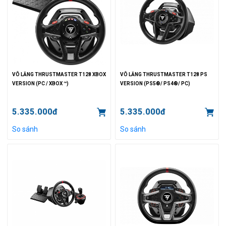
VÔ LĂNG THRUSTMASTER T128 XBOX
VÔ LĂNG THRUSTMASTER T128 PS
VERSION (PC / XBOX ™)
VERSION (PS5®/ PS4®/ PC)
5.335.000đ
5.335.000đ
So sánh
So sánh