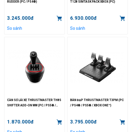
RUDDER (PC / PS4®)
T128 SIMTASK PACK XBOX (PC)
3.245.000đ
6.930.000đ
So sánh
So sánh
CẦN SỐ LÁI XE THRUSTMASTER TH8S
BÀN ĐẠP THRUSTMASTER T3PM (PC
SHIFTER ADD-ON WW (PC / PS5® /
/ PS4® / PS5® / XBOX ONE™)
PS4® / XBOX ONE™ / XBOX SERIES
XIS™ )
1.870.000đ
3.795.000đ
So sánh
So sánh