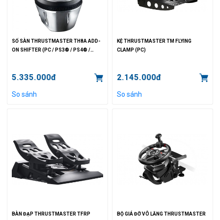
SỐ SÀN THRUSTMASTER TH8A ADD-
KỆ THRUSTMASTER TM FLYING
ON SHIFTER (PC / PS3® / PS4® /
CLAMP (PC)
XBOX ONE™)
5.335.000đ
2.145.000đ
So sánh
So sánh
BÀN ĐẠP THRUSTMASTER TFRP
BỘ GIÁ ĐỠ VÔ LĂNG THRUSTMASTER