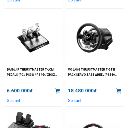
BÀN ĐẠP THRUSTMASTER T-LCM
VÔ LĂNG THRUSTMASTER T-GT II
PEDALS (PC / PS3® / PS4® / XBOX
PACK SERVO BASE WHEEL (PS5®/
ONE™)
PS4®/ PC)
6.600.000đ
18.480.000đ
So sánh
So sánh