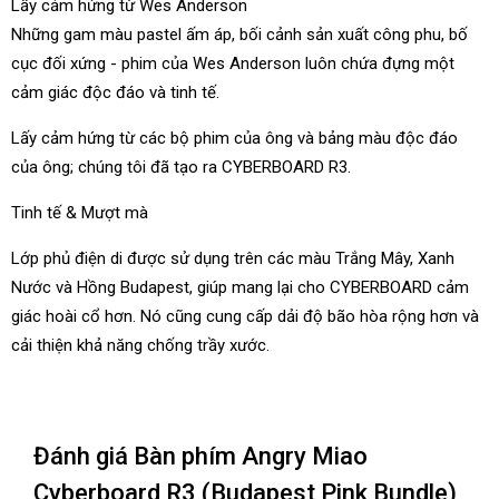
Lấy cảm hứng từ Wes Anderson
Những gam màu pastel ấm áp, bối cảnh sản xuất công phu, bố
cục đối xứng - phim của Wes Anderson luôn chứa đựng một
cảm giác độc đáo và tinh tế.
Lấy cảm hứng từ các bộ phim của ông và bảng màu độc đáo
của ông; chúng tôi đã tạo ra CYBERBOARD R3.
Tinh tế & Mượt mà
Lớp phủ điện di được sử dụng trên các màu Trắng Mây, Xanh
Nước và Hồng Budapest, giúp mang lại cho CYBERBOARD cảm
giác hoài cổ hơn. Nó cũng cung cấp dải độ bão hòa rộng hơn và
cải thiện khả năng chống trầy xước.
Chạm vào CYBERBOARD, bạn sẽ cảm nhận được độ mượt mà và
chất lượng tuyệt vời.
Đánh giá Bàn phím Angry Miao
Gắn gioăng
Cyberboard R3 (Budapest Pink Bundle)
CYBERBOARD R3 có thiết kế gắn gioăng, giúp cải thiện cả âm