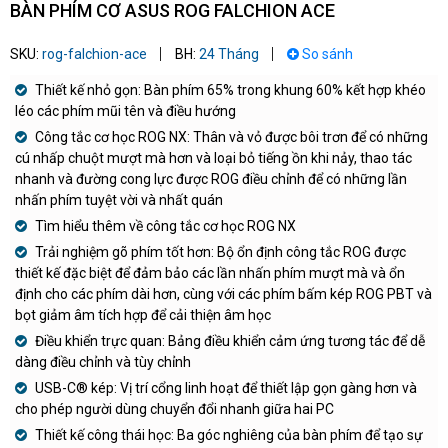
BÀN PHÍM CƠ ASUS ROG FALCHION ACE
SKU:
rog-falchion-ace
BH:
24 Tháng
So sánh
Thiết kế nhỏ gọn: Bàn phím 65% trong khung 60% kết hợp khéo
léo các phím mũi tên và điều hướng
Công tắc cơ học ROG NX: Thân và vỏ được bôi trơn để có những
cú nhấp chuột mượt mà hơn và loại bỏ tiếng ồn khi nảy, thao tác
nhanh và đường cong lực được ROG điều chỉnh để có những lần
nhấn phím tuyệt vời và nhất quán
Tìm hiểu thêm về công tắc cơ học ROG NX
Trải nghiệm gõ phím tốt hơn: Bộ ổn định công tắc ROG được
thiết kế đặc biệt để đảm bảo các lần nhấn phím mượt mà và ổn
định cho các phím dài hơn, cùng với các phím bấm kép ROG PBT và
bọt giảm âm tích hợp để cải thiện âm học
Điều khiển trực quan: Bảng điều khiển cảm ứng tương tác để dễ
dàng điều chỉnh và tùy chỉnh
USB-C® kép: Vị trí cổng linh hoạt để thiết lập gọn gàng hơn và
cho phép người dùng chuyển đổi nhanh giữa hai PC
Thiết kế công thái học: Ba góc nghiêng của bàn phím để tạo sự