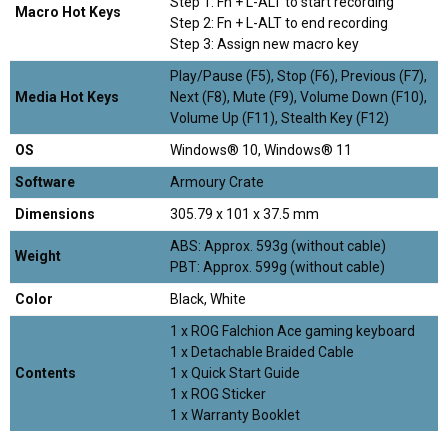
Step 1: Fn + L-ALT to start recording
Macro Hot Keys
Step 2: Fn + L-ALT to end recording
Step 3: Assign new macro key
Play/Pause (F5), Stop (F6), Previous (F7),
Media Hot Keys
Next (F8), Mute (F9), Volume Down (F10),
Volume Up (F11), Stealth Key (F12)
OS
Windows® 10, Windows® 11
Software
Armoury Crate
Dimensions
305.79 x 101 x 37.5 mm
ABS: Approx. 593g (without cable)
Weight
PBT: Approx. 599g (without cable)
Color
Black, White
1 x ROG Falchion Ace gaming keyboard
1 x Detachable Braided Cable
Contents
1 x Quick Start Guide
1 x ROG Sticker
1 x Warranty Booklet