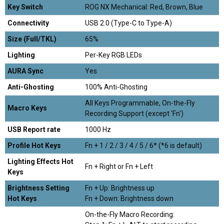
Key Switch
ROG NX Mechanical: Red, Brown, Blue
Connectivity
USB 2.0 (Type-C to Type-A)
Size (Full/TKL)
65%
Lighting
Per-Key RGB LEDs
AURA Sync
Yes
Anti-Ghosting
100% Anti-Ghosting
All Keys Programmable, On-the-Fly
Macro Keys
Recording Support (except 'Fn')
USB Report rate
1000 Hz
Profile Hot Keys
Fn + 1 / 2 / 3 / 4 / 5 / 6* (*6 is default)
Lighting Effects Hot
Fn + Right or Fn + Left
Keys
Brightness Setting
Fn + Up: Brightness up
Hot Keys
Fn + Down: Brightness down
On-the-Fly Macro Recording: