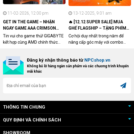
11-02-2026, 12:00 pm
13-12-2025, 9:01 am
GET IN THE GAME – NHẬN
🔥 [12.12 SUPER SALE] MUA
NGAY GAME AAA CRIMSON
GHẾ FLAGSHIP – TẶNG PHÍM
DESERT CÙNG GIGABYTE &
CƠ XỊN
Tin vui cho game thủ! GIGABYTE
Cơ hội duy nhất trong năm để
AMD
kết hợp cùng AMD chính thức
nâng cấp góc máy với combo
triển khai chương trình Game
"hủy diệt" từ NPCshop. Khi sở
Bundle Crimson Desert dành cho
hữu Cougar Armor Titan Pro –
Đăng ký nhận thông báo từ
NPCshop.vn
khách hàng sở hữu VGA Radeon
dòng ghế Gaming cao cấp nhất,
Không bỏ lỡ hàng ngàn sản phẩm và các chương trình khuyến
RX 9070 / RX 9070 XT.
bạn sẽ nhận ngay quà tặng trị giá
mãi khác
cao!
THÔNG TIN CHUNG
QUY ĐỊNH VÀ CHÍNH SÁCH
SHOWROOM