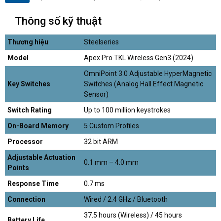
Thông số kỹ thuật
Thương hiệu
Steelseries
Model
Apex Pro TKL Wireless Gen3 (2024)
OmniPoint 3.0 Adjustable HyperMagnetic
Key Switches
Switches (Analog Hall Effect Magnetic
Sensor)
Switch Rating
Up to 100 million keystrokes
On-Board Memory
5 Custom Profiles
Processor
32 bit ARM
Adjustable Actuation
0.1 mm – 4.0 mm
Points
Response Time
0.7 ms
Connection
Wired / 2.4 GHz / Bluetooth
37.5 hours (Wireless) / 45 hours
Battery Life