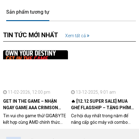
Sản phẩm tương tự
TIN TỨC MỚI NHẤT
Xem tất cả
11-02-2026, 12:00 pm
13-12-2025, 9:01 am
GET IN THE GAME – NHẬN
🔥 [12.12 SUPER SALE] MUA
NGAY GAME AAA CRIMSON
GHẾ FLAGSHIP – TẶNG PHÍM
DESERT CÙNG GIGABYTE &
CƠ XỊN
Tin vui cho game thủ! GIGABYTE
Cơ hội duy nhất trong năm để
AMD
kết hợp cùng AMD chính thức
nâng cấp góc máy với combo
triển khai chương trình Game
"hủy diệt" từ NPCshop. Khi sở
Bundle Crimson Desert dành cho
hữu Cougar Armor Titan Pro –