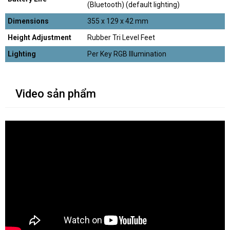
(Bluetooth) (default lighting)
Dimensions
355 x 129 x 42 mm
Height Adjustment
Rubber Tri Level Feet
Lighting
Per Key RGB Illumination
Video sản phẩm