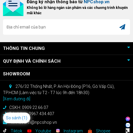
Đăng ký nhận thông báo từ
NPCshop.vn
khách hàng sở hữu VGA Radeon
dòng ghế Gaming cao cấp nhất,
Không bỏ lỡ hàng ngàn sản phẩm và các chương trình khuyến
RX 9070 / RX 9070 XT.
bạn sẽ nhận ngay quà tặng trị giá
mãi khác
cao!
THÔNG TIN CHUNG
QUY ĐỊNH VÀ CHÍNH SÁCH
SHOWROOM
276/32 Thống Nhất, P. An Hội Đông (P16, Gò Vấp Cũ),
TP.HCM (Làm việc từ T2 - T7 lúc 9h đến 18h30)
[Xem đường đi]
CSKH: 0909.22.66.07
Bán hàng: 0967.434.407
So sánh
(1)
kinhdoanh@npcshop.vn
Tiktok
Youtube
Instagram
Shopee