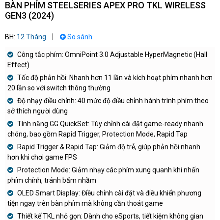
BÀN PHÍM STEELSERIES APEX PRO TKL WIRELESS
GEN3 (2024)
BH:
12 Tháng
So sánh
Công tắc phím: OmniPoint 3.0 Adjustable HyperMagnetic (Hall
Effect)
Tốc độ phản hồi: Nhanh hơn 11 lần và kích hoạt phím nhanh hơn
20 lần so với switch thông thường
Độ nhạy điều chỉnh: 40 mức độ điều chỉnh hành trình phím theo
sở thích người dùng
Tính năng GG QuickSet: Tùy chỉnh cài đặt game-ready nhanh
chóng, bao gồm Rapid Trigger, Protection Mode, Rapid Tap
Rapid Trigger & Rapid Tap: Giảm độ trễ, giúp phản hồi nhanh
hơn khi chơi game FPS
Protection Mode: Giảm nhạy các phím xung quanh khi nhấn
phím chính, tránh bấm nhầm
OLED Smart Display: Điều chỉnh cài đặt và điều khiển phương
tiện ngay trên bàn phím mà không cần thoát game
Thiết kế TKL nhỏ gọn: Dành cho eSports, tiết kiệm không gian