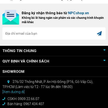
triển khai chương trình Game
"hủy diệt" từ NPCshop. Khi sở
Bundle Crimson Desert dành cho
hữu Cougar Armor Titan Pro –
Đăng ký nhận thông báo từ
NPCshop.vn
khách hàng sở hữu VGA Radeon
dòng ghế Gaming cao cấp nhất,
Không bỏ lỡ hàng ngàn sản phẩm và các chương trình khuyến
RX 9070 / RX 9070 XT.
bạn sẽ nhận ngay quà tặng trị giá
mãi khác
cao!
THÔNG TIN CHUNG
QUY ĐỊNH VÀ CHÍNH SÁCH
SHOWROOM
276/32 Thống Nhất, P. An Hội Đông (P16, Gò Vấp Cũ),
TP.HCM (Làm việc từ T2 - T7 lúc 9h đến 18h30)
[Xem đường đi]
CSKH: 0909.22.66.07
Bán hàng: 0967.434.407