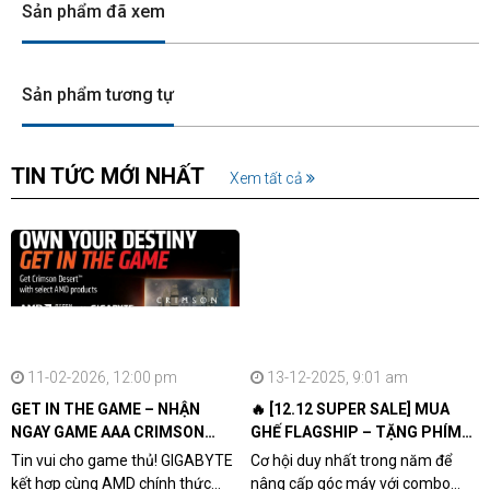
Sản phẩm đã xem
Sản phẩm tương tự
TIN TỨC MỚI NHẤT
Xem tất cả
11-02-2026, 12:00 pm
13-12-2025, 9:01 am
GET IN THE GAME – NHẬN
🔥 [12.12 SUPER SALE] MUA
NGAY GAME AAA CRIMSON
GHẾ FLAGSHIP – TẶNG PHÍM
DESERT CÙNG GIGABYTE &
CƠ XỊN
Tin vui cho game thủ! GIGABYTE
Cơ hội duy nhất trong năm để
AMD
kết hợp cùng AMD chính thức
nâng cấp góc máy với combo