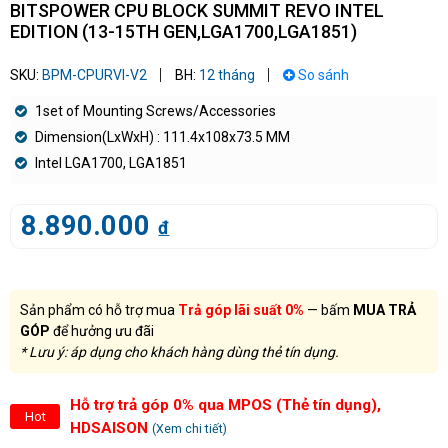
BITSPOWER CPU BLOCK SUMMIT REVO INTEL
EDITION (13-15TH GEN,LGA1700,LGA1851)
SKU:
BPM-CPURVI-V2
BH:
12 tháng
So sánh
1set of Mounting Screws/Accessories
Dimension(LxWxH) : 111.4x108x73.5 MM
Intel LGA1700, LGA1851
8.890.000
đ
Sản phẩm có hỗ trợ mua
Trả góp lãi suất 0%
— bấm
MUA TRẢ
GÓP
để hưởng ưu đãi
* Lưu ý: áp dụng cho khách hàng dùng thẻ tín dụng.
Hỗ trợ trả góp 0% qua MPOS (Thẻ tín dụng),
Hot
HDSAISON
(Xem chi tiết)