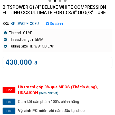
BITSPOWER G1/4" DELUXE WHITE COMPRESSION
FITTING CC3 ULTIMATE FOR ID 3/8" OD 5/8" TUBE
SKU:
BP-DWCPF-CC3U
So sánh
Thread : G1/4"
Thread Length : 5MM
Tubing Size : ID 3/8" OD 5/8"
430.000
đ
Hỗ trợ trả góp 0% qua MPOS (Thẻ tín dụng),
Hot
HDSAISON
(Xem chi tiết)
Cam kết sản phẩm 100% chính hãng
Hot
Vệ sinh PC miễn phí
năm đầu tại shop
Hot