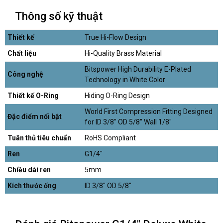
Thông số kỹ thuật
Thiết kế
True Hi-Flow Design
Chất liệu
Hi-Quality Brass Material
Bitspower High Durability E-Plated
Công nghệ
Technology in White Color
Thiết kế O-Ring
Hiding O-Ring Design
World First Compression Fitting Designed
Đặc điểm nổi bật
for ID 3/8" OD 5/8" Wall 1/8"
Tuân thủ tiêu chuẩn
RoHS Compliant
Ren
G1/4"
Chiều dài ren
5mm
Kích thước ống
ID 3/8" OD 5/8"