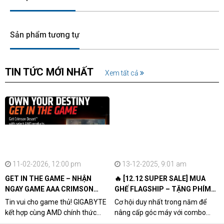
Sản phẩm tương tự
TIN TỨC MỚI NHẤT
Xem tất cả
11-02-2026, 12:00 pm
13-12-2025, 9:01 am
GET IN THE GAME – NHẬN
🔥 [12.12 SUPER SALE] MUA
NGAY GAME AAA CRIMSON
GHẾ FLAGSHIP – TẶNG PHÍM
DESERT CÙNG GIGABYTE &
CƠ XỊN
Tin vui cho game thủ! GIGABYTE
Cơ hội duy nhất trong năm để
AMD
kết hợp cùng AMD chính thức
nâng cấp góc máy với combo
triển khai chương trình Game
"hủy diệt" từ NPCshop. Khi sở