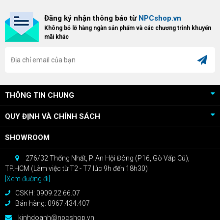
Bundle Crimson Desert dành cho
hữu Cougar Armor Titan Pro –
Đăng ký nhận thông báo từ
NPCshop.vn
khách hàng sở hữu VGA Radeon
dòng ghế Gaming cao cấp nhất,
Không bỏ lỡ hàng ngàn sản phẩm và các chương trình khuyến
RX 9070 / RX 9070 XT.
bạn sẽ nhận ngay quà tặng trị giá
mãi khác
cao!
THÔNG TIN CHUNG
QUY ĐỊNH VÀ CHÍNH SÁCH
SHOWROOM
276/32 Thống Nhất, P. An Hội Đông (P16, Gò Vấp Cũ),
TP.HCM (Làm việc từ T2 - T7 lúc 9h đến 18h30)
[Xem đường đi]
CSKH: 0909.22.66.07
Bán hàng: 0967.434.407
kinhdoanh@npcshop.vn