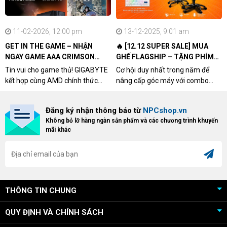
11-02-2026, 12:00 pm
13-12-2025, 9:01 am
GET IN THE GAME – NHẬN
🔥 [12.12 SUPER SALE] MUA
NGAY GAME AAA CRIMSON
GHẾ FLAGSHIP – TẶNG PHÍM
DESERT CÙNG GIGABYTE &
CƠ XỊN
Tin vui cho game thủ! GIGABYTE
Cơ hội duy nhất trong năm để
AMD
kết hợp cùng AMD chính thức
nâng cấp góc máy với combo
triển khai chương trình Game
"hủy diệt" từ NPCshop. Khi sở
Bundle Crimson Desert dành cho
hữu Cougar Armor Titan Pro –
Đăng ký nhận thông báo từ
NPCshop.vn
khách hàng sở hữu VGA Radeon
dòng ghế Gaming cao cấp nhất,
Không bỏ lỡ hàng ngàn sản phẩm và các chương trình khuyến
RX 9070 / RX 9070 XT.
bạn sẽ nhận ngay quà tặng trị giá
mãi khác
cao!
THÔNG TIN CHUNG
QUY ĐỊNH VÀ CHÍNH SÁCH