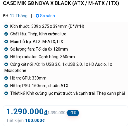
CASE MIK G8 NOVA X BLACK (ATX / M-ATX / ITX)
BH:
12 Tháng
So sánh
Kích thước: 339 x 275 x 394mm (D*W*H)
Chất liệu: Thép, Kính cường lực
Main hỗ trợ: ATX, M-ATX, ITX
Số lượng fan: Tối đa 6x 120mm
Hỗ trợ radiator: Cạnh hông: 360mm
Cổng kết nối I/O: 1x USB 3.0, 1x USB 2.0, 1x HD Audio, 1x
Microphone
Hỗ trợ GPU: 330mm
Hỗ trợ PSU: 160mm, chuẩn ATX
Thiết kế: Kính cường lực mặt trước và cạnh trái, Thép cạnh phải
1.290.000
đ
1.390.000
-7%
đ
Tiết kiệm
100.000
đ