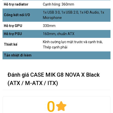
Hỗ trợ radiator
Cạnh hông: 360mm
1x USB 3.0, 1x USB 2.0, 1x HD Audio, 1x
Cổng kết nối I/O
Microphone
Hỗ trợ GPU
330mm
Hỗ trợ PSU
160mm, chuẩn ATX
Kính cường lực mặt trước và cạnh trái,
Thiết kế
Thép cạnh phải
Tản nhiệt đi kèm
Đánh giá CASE MIK G8 NOVA X Black
(ATX / M-ATX / ITX)
0