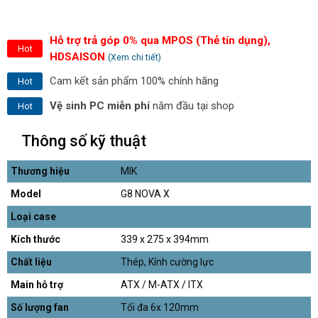
Hỗ trợ trả góp 0% qua MPOS (Thẻ tín dụng),
Hot
HDSAISON
(Xem chi tiết)
Cam kết sản phẩm 100% chính hãng
Hot
Vệ sinh PC miễn phí
năm đầu tại shop
Hot
Thông số kỹ thuật
Thương hiệu
MIK
Model
G8 NOVA X
Loại case
Kích thước
339 x 275 x 394mm
Chất liệu
Thép, Kính cường lực
Main hỗ trợ
ATX / M-ATX / ITX
Số lượng fan
Tối đa 6x 120mm