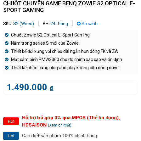
CHUỘT CHUYÊN GAME BENQ ZOWIE S2 OPTICAL E-
SPORT GAMING
SKU:
S2 (Wired)
BH:
24 tháng
So sánh
Chuột Zowie S2 Optical E-Sport Gaming
Nằm trong series S mới của Zowie
Thiết kế đối xứng với chiều dài ngắn hơn dòng FK và ZA
Mắt cảm biến PMW3360 cho độ chính xác cao và ổn định
Thiết kế phần cứng plug and play không cần dùng driver
1.490.000
đ
Hỗ trợ trả góp 0% qua MPOS (Thẻ tín dụng),
Hot
HDSAISON
(Xem chi tiết)
Cam kết sản phẩm 100% chính hãng
Hot