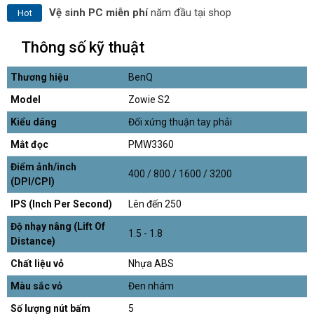
Vệ sinh PC miễn phí
năm đầu tại shop
Hot
Thông số kỹ thuật
Thương hiệu
BenQ
Model
Zowie S2
Kiểu dáng
Đối xứng thuận tay phải
Mắt đọc
PMW3360
Điểm ảnh/inch
400 / 800 / 1600 / 3200
(DPI/CPI)
IPS (Inch Per Second)
Lên đến 250
Độ nhạy nâng (Lift Of
1.5 - 1.8
Distance)
Chất liệu vỏ
Nhựa ABS
Màu sắc vỏ
Đen nhám
Số lượng nút bấm
5