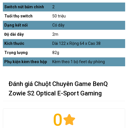
Switch nút bấm chính
2
Tuổi thọ switch
50 triệu
Dạng kết nối
Có dây
Độ dài dây
2m
Kích thước
Dài 122 x Rộng 64 x Cao 38
Trọng lượng
82g
Phụ kiện kèm theo hộp
Kèm theo 1 bộ feet dự phòng
Đánh giá Chuột Chuyên Game BenQ
Zowie S2 Optical E-Sport Gaming
0