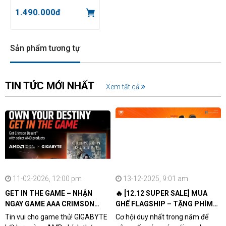
1.490.000đ
Sản phẩm tương tự
TIN TỨC MỚI NHẤT
Xem tất cả
11-02-2026, 12:00 pm
13-12-2025, 9:01 am
GET IN THE GAME – NHẬN
🔥 [12.12 SUPER SALE] MUA
NGAY GAME AAA CRIMSON
GHẾ FLAGSHIP – TẶNG PHÍM
DESERT CÙNG GIGABYTE &
CƠ XỊN
Tin vui cho game thủ! GIGABYTE
Cơ hội duy nhất trong năm để
AMD