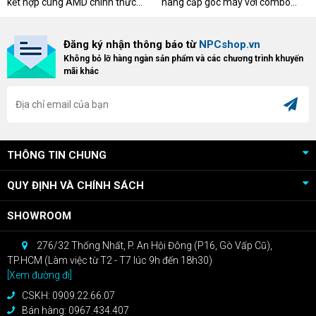
kết hợp cùng AMD chính thức
nâng cấp góc máy với combo
triển khai chương trình Game
"hủy diệt" từ NPCshop. Khi sở
Bundle Crimson Desert dành cho
hữu Cougar Armor Titan Pro –
Đăng ký nhận thông báo từ
NPCshop.vn
khách hàng sở hữu VGA Radeon
dòng ghế Gaming cao cấp nhất,
Không bỏ lỡ hàng ngàn sản phẩm và các chương trình khuyến
RX 9070 / RX 9070 XT.
bạn sẽ nhận ngay quà tặng trị giá
mãi khác
cao!
THÔNG TIN CHUNG
QUY ĐỊNH VÀ CHÍNH SÁCH
SHOWROOM
276/32 Thống Nhất, P. An Hội Đông (P16, Gò Vấp Cũ),
TP.HCM (Làm việc từ T2 - T7 lúc 9h đến 18h30)
[Xem đường đi]
CSKH: 0909.22.66.07
Bán hàng: 0967.434.407