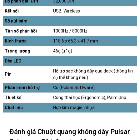
Độ phân giải DPI
32,000 DPI
Kết nối
USB, Wireless
Số nút bấm
Tần số phản hồi
1000Hz / 8000Hz
Kích thước
118.6 x 65.3 x 41.7 mm
Trọng lượng
46g (±1g)
Đèn LED
Hỗ trợ sạc không dây qua dock (thông tin
Pin
cụ thể không nêu)
Phần mềm hỗ trợ
Có (Pulsar Software)
Thiết kế
Công thái học (Ergonomic), Palm Grip
Chất liệu
Hợp kim magie, nhựa
Đánh giá Chuột quang không dây Pulsar