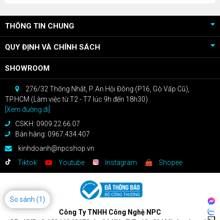
THÔNG TIN CHUNG
QUY ĐỊNH VÀ CHÍNH SÁCH
SHOWROOM
276/32 Thống Nhất, P. An Hội Đông (P16, Gò Vấp Cũ),
TP.HCM (Làm việc từ T2 - T7 lúc 9h đến 18h30)
[Xem đường đi]
CSKH: 0909.22.66.07
Bán hàng: 0967.434.407
kinhdoanh@npcshop.vn
Tiktok
Youtube
Instagram
Shopee
So sánh
(1)
Công Ty TNHH Công Nghệ NPC