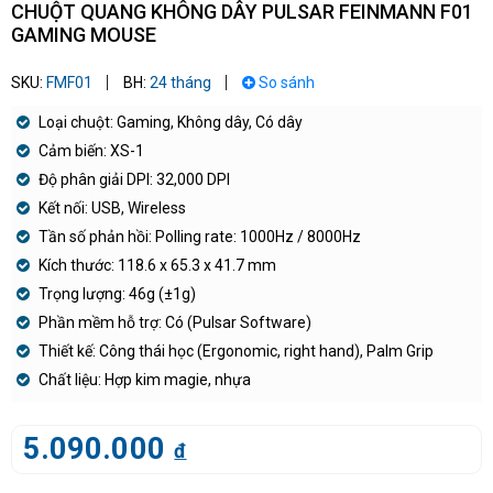
CHUỘT QUANG KHÔNG DÂY PULSAR FEINMANN F01
GAMING MOUSE
SKU:
FMF01
BH:
24 tháng
So sánh
Loại chuột: Gaming, Không dây, Có dây
Cảm biến: XS-1
Độ phân giải DPI: 32,000 DPI
Kết nối: USB, Wireless
Tần số phản hồi: Polling rate: 1000Hz / 8000Hz
Kích thước: 118.6 x 65.3 x 41.7 mm
Trọng lượng: 46g (±1g)
Phần mềm hỗ trợ: Có (Pulsar Software)
Thiết kế: Công thái học (Ergonomic, right hand), Palm Grip
Chất liệu: Hợp kim magie, nhựa
5.090.000
đ