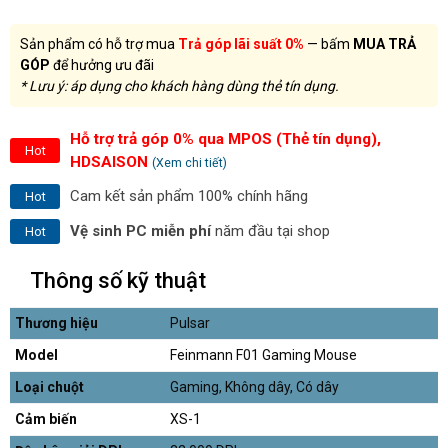
Sản phẩm có hỗ trợ mua
Trả góp lãi suất 0%
— bấm
MUA TRẢ
GÓP
để hưởng ưu đãi
* Lưu ý: áp dụng cho khách hàng dùng thẻ tín dụng.
Hỗ trợ trả góp 0% qua MPOS (Thẻ tín dụng),
Hot
HDSAISON
(Xem chi tiết)
Cam kết sản phẩm 100% chính hãng
Hot
Vệ sinh PC miễn phí
năm đầu tại shop
Hot
Thông số kỹ thuật
Thương hiệu
Pulsar
Model
Feinmann F01 Gaming Mouse
Loại chuột
Gaming, Không dây, Có dây
Cảm biến
XS-1