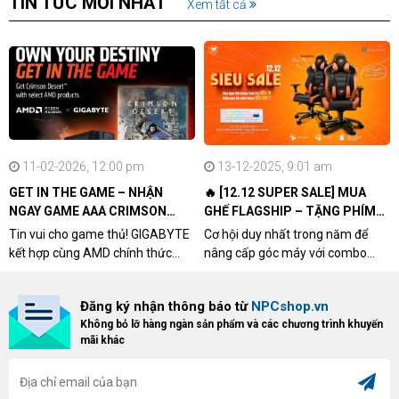
TIN TỨC MỚI NHẤT
Xem tất cả
11-02-2026, 12:00 pm
13-12-2025, 9:01 am
GET IN THE GAME – NHẬN
🔥 [12.12 SUPER SALE] MUA
NGAY GAME AAA CRIMSON
GHẾ FLAGSHIP – TẶNG PHÍM
DESERT CÙNG GIGABYTE &
CƠ XỊN
Tin vui cho game thủ! GIGABYTE
Cơ hội duy nhất trong năm để
AMD
kết hợp cùng AMD chính thức
nâng cấp góc máy với combo
triển khai chương trình Game
"hủy diệt" từ NPCshop. Khi sở
Bundle Crimson Desert dành cho
hữu Cougar Armor Titan Pro –
Đăng ký nhận thông báo từ
NPCshop.vn
khách hàng sở hữu VGA Radeon
dòng ghế Gaming cao cấp nhất,
Không bỏ lỡ hàng ngàn sản phẩm và các chương trình khuyến
RX 9070 / RX 9070 XT.
bạn sẽ nhận ngay quà tặng trị giá
mãi khác
cao!