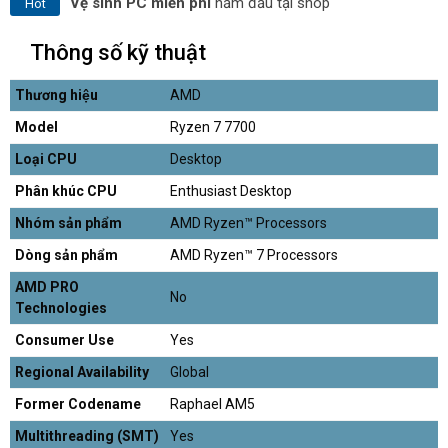
Vệ sinh PC miễn phí
năm đầu tại shop
Hot
Thông số kỹ thuật
Thương hiệu
AMD
Model
Ryzen 7 7700
Loại CPU
Desktop
Phân khúc CPU
Enthusiast Desktop
Nhóm sản phẩm
AMD Ryzen™ Processors
Dòng sản phẩm
AMD Ryzen™ 7 Processors
AMD PRO
No
Technologies
Consumer Use
Yes
Regional Availability
Global
Former Codename
Raphael AM5
Multithreading (SMT)
Yes