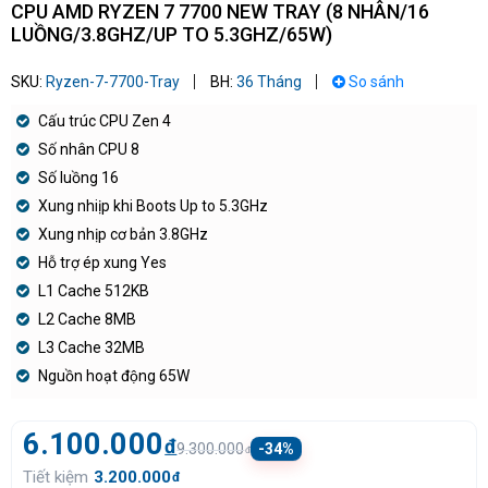
CPU AMD RYZEN 7 7700 NEW TRAY (8 NHÂN/16
LUỒNG/3.8GHZ/UP TO 5.3GHZ/65W)
SKU:
Ryzen-7-7700-Tray
BH:
36 Tháng
So sánh
Cấu trúc CPU Zen 4
Số nhân CPU 8
Số luồng 16
Xung nhiịp khi Boots Up to 5.3GHz
Xung nhịp cơ bản 3.8GHz
Hỗ trợ ép xung Yes
L1 Cache 512KB
L2 Cache 8MB
L3 Cache 32MB
Nguồn hoạt động 65W
6.100.000
đ
9.300.000
-34%
đ
Tiết kiệm
3.200.000
đ