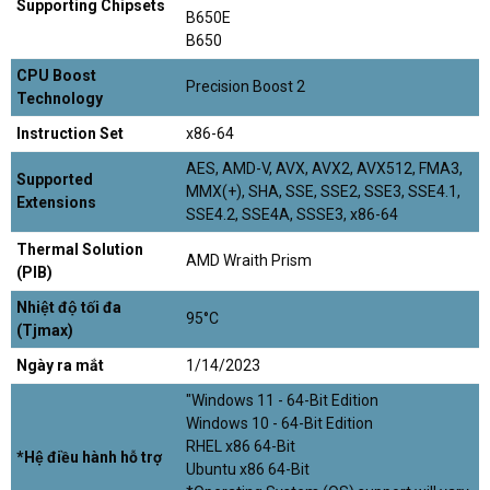
Supporting Chipsets
B650E
B650
CPU Boost
Precision Boost 2
Technology
Instruction Set
x86-64
AES, AMD-V, AVX, AVX2, AVX512, FMA3,
Supported
MMX(+), SHA, SSE, SSE2, SSE3, SSE4.1,
Extensions
SSE4.2, SSE4A, SSSE3, x86-64
Thermal Solution
AMD Wraith Prism
(PIB)
Nhiệt độ tối đa
95°C
(Tjmax)
Ngày ra mắt
1/14/2023
"Windows 11 - 64-Bit Edition
Windows 10 - 64-Bit Edition
RHEL x86 64-Bit
*Hệ điều hành hỗ trợ
Ubuntu x86 64-Bit