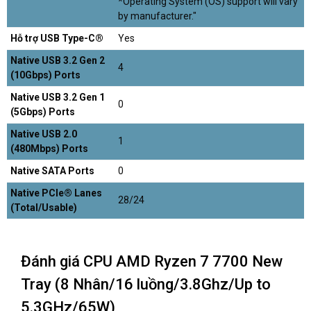
*Operating System (OS) support will vary
by manufacturer."
Hỗ trợ USB Type-C®
Yes
Native USB 3.2 Gen 2
4
(10Gbps) Ports
Native USB 3.2 Gen 1
0
(5Gbps) Ports
Native USB 2.0
1
(480Mbps) Ports
Native SATA Ports
0
Native PCIe® Lanes
28/24
(Total/Usable)
Đánh giá CPU AMD Ryzen 7 7700 New
Tray (8 Nhân/16 luồng/3.8Ghz/Up to
5.3GHz/65W)