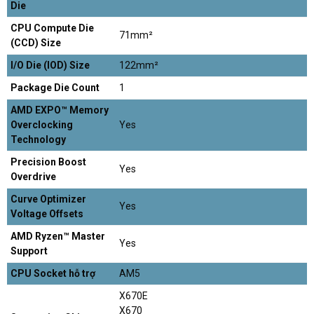
Die
CPU Compute Die
71mm²
(CCD) Size
I/O Die (IOD) Size
122mm²
Package Die Count
1
AMD EXPO™ Memory
Overclocking
Yes
Technology
Precision Boost
Yes
Overdrive
Curve Optimizer
Yes
Voltage Offsets
AMD Ryzen™ Master
Yes
Support
CPU Socket hỗ trợ
AM5
X670E
X670