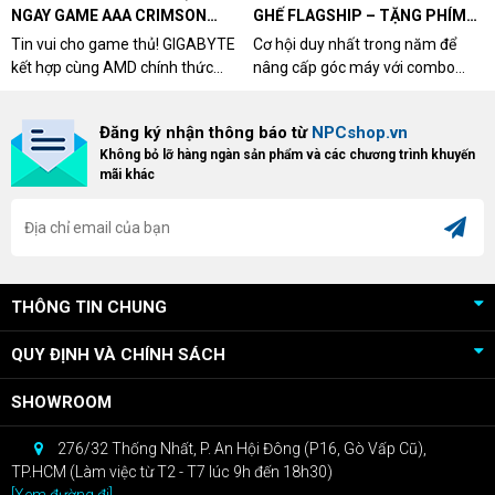
NGAY GAME AAA CRIMSON
GHẾ FLAGSHIP – TẶNG PHÍM
DESERT CÙNG GIGABYTE &
CƠ XỊN
Tin vui cho game thủ! GIGABYTE
Cơ hội duy nhất trong năm để
AMD
kết hợp cùng AMD chính thức
nâng cấp góc máy với combo
triển khai chương trình Game
"hủy diệt" từ NPCshop. Khi sở
Bundle Crimson Desert dành cho
hữu Cougar Armor Titan Pro –
Đăng ký nhận thông báo từ
NPCshop.vn
khách hàng sở hữu VGA Radeon
dòng ghế Gaming cao cấp nhất,
Không bỏ lỡ hàng ngàn sản phẩm và các chương trình khuyến
RX 9070 / RX 9070 XT.
bạn sẽ nhận ngay quà tặng trị giá
mãi khác
cao!
THÔNG TIN CHUNG
QUY ĐỊNH VÀ CHÍNH SÁCH
SHOWROOM
276/32 Thống Nhất, P. An Hội Đông (P16, Gò Vấp Cũ),
TP.HCM (Làm việc từ T2 - T7 lúc 9h đến 18h30)
[Xem đường đi]