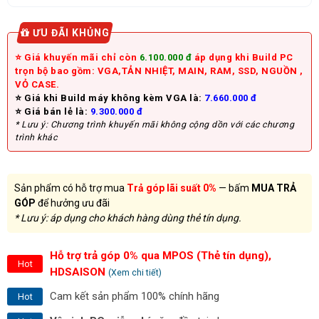
ƯU ĐÃI KHỦNG
⭐ Giá khuyến mãi chỉ còn
6.100.000 đ
áp dụng khi Build PC
trọn bộ bao gồm: VGA,TẢN NHIỆT, MAIN, RAM, SSD, NGUỒN ,
VỎ CASE.
⭐ Giá khi Build máy không kèm VGA là:
7.660.000 đ
⭐ Giá bán lẻ là:
9.300.000 đ
* Lưu ý: Chương trình khuyến mãi không cộng dồn với các chương
trình khác
Sản phẩm có hỗ trợ mua
Trả góp lãi suất 0%
— bấm
MUA TRẢ
GÓP
để hưởng ưu đãi
* Lưu ý: áp dụng cho khách hàng dùng thẻ tín dụng.
Hỗ trợ trả góp 0% qua MPOS (Thẻ tín dụng),
Hot
HDSAISON
(Xem chi tiết)
Cam kết sản phẩm 100% chính hãng
Hot