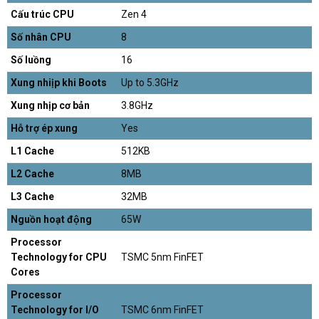
Cấu trúc CPU
Zen 4
Số nhân CPU
8
Số luồng
16
Xung nhiịp khi Boots
Up to 5.3GHz
Xung nhịp cơ bản
3.8GHz
Hỗ trợ ép xung
Yes
L1 Cache
512KB
L2 Cache
8MB
L3 Cache
32MB
Nguồn hoạt động
65W
Processor
Technology for CPU
TSMC 5nm FinFET
Cores
Processor
Technology for I/O
TSMC 6nm FinFET