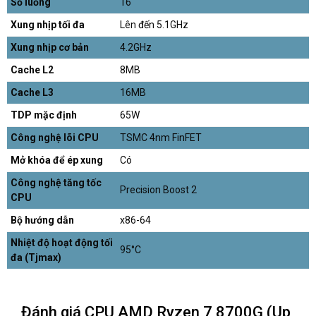
Số luồng
16
Xung nhịp tối đa
Lên đến 5.1GHz
Xung nhịp cơ bản
4.2GHz
Cache L2
8MB
Cache L3
16MB
TDP mặc định
65W
Công nghệ lõi CPU
TSMC 4nm FinFET
Mở khóa để ép xung
Có
Công nghệ tăng tốc
Precision Boost 2
CPU
Bộ hướng dẫn
x86-64
Nhiệt độ hoạt động tối
95°C
đa (Tjmax)
Đánh giá CPU AMD Ryzen 7 8700G (Up