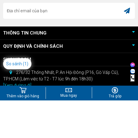
THÔNG TIN CHUNG
QUY ĐỊNH VÀ CHÍNH SÁCH
SHOWROOM
So sánh
(1)
276/32 Thống Nhất, P. An Hội Đông (P16, Gò Vấp Cũ),
TP.HCM (Làm việc từ T2 - T7 lúc 9h đến 18h30)
[Xem đường đi]
CSKH: 0909.22.66.07
Mua ngay
Thêm vào giỏ hàng
Trả góp
Bán hàng: 0967.434.407
kinhdoanh@npcshop.vn
Tiktok
Youtube
Instagram
Shopee