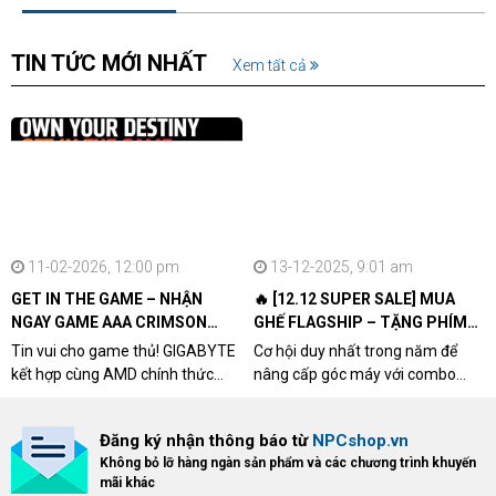
TIN TỨC MỚI NHẤT
Xem tất cả
11-02-2026, 12:00 pm
13-12-2025, 9:01 am
GET IN THE GAME – NHẬN
🔥 [12.12 SUPER SALE] MUA
NGAY GAME AAA CRIMSON
GHẾ FLAGSHIP – TẶNG PHÍM
DESERT CÙNG GIGABYTE &
CƠ XỊN
Tin vui cho game thủ! GIGABYTE
Cơ hội duy nhất trong năm để
AMD
kết hợp cùng AMD chính thức
nâng cấp góc máy với combo
triển khai chương trình Game
"hủy diệt" từ NPCshop. Khi sở
Bundle Crimson Desert dành cho
hữu Cougar Armor Titan Pro –
Đăng ký nhận thông báo từ
NPCshop.vn
khách hàng sở hữu VGA Radeon
dòng ghế Gaming cao cấp nhất,
Không bỏ lỡ hàng ngàn sản phẩm và các chương trình khuyến
RX 9070 / RX 9070 XT.
bạn sẽ nhận ngay quà tặng trị giá
mãi khác
cao!