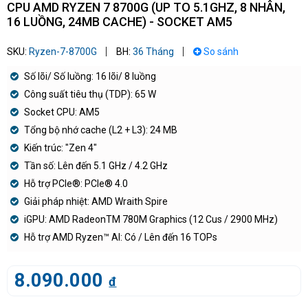
CPU AMD RYZEN 7 8700G (UP TO 5.1GHZ, 8 NHÂN,
16 LUỒNG, 24MB CACHE) - SOCKET AM5
SKU:
Ryzen-7-8700G
BH:
36 Tháng
So sánh
Số lõi/ Số luồng: 16 lõi/ 8 luồng
Công suất tiêu thụ (TDP): 65 W
Socket CPU: AM5
Tổng bộ nhớ cache (L2 + L3): 24 MB
Kiến trúc: "Zen 4"
Tần số: Lên đến 5.1 GHz / 4.2 GHz
Hỗ trợ PCIe®: PCIe® 4.0
Giải pháp nhiệt: AMD Wraith Spire
iGPU: AMD RadeonTM 780M Graphics (12 Cus / 2900 MHz)
Hỗ trợ AMD Ryzen™ AI: Có / Lên đến 16 TOPs
8.090.000
đ