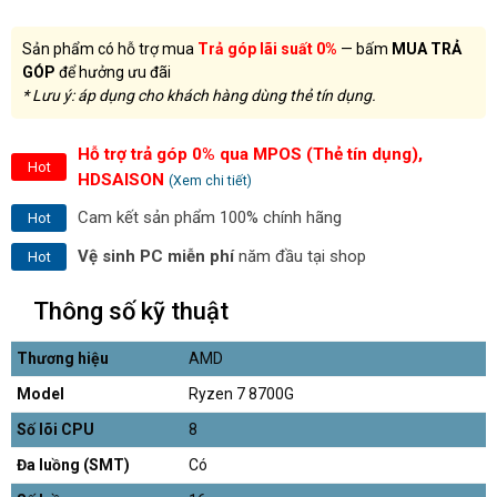
Sản phẩm có hỗ trợ mua
Trả góp lãi suất 0%
— bấm
MUA TRẢ
GÓP
để hưởng ưu đãi
* Lưu ý: áp dụng cho khách hàng dùng thẻ tín dụng.
Hỗ trợ trả góp 0% qua MPOS (Thẻ tín dụng),
Hot
HDSAISON
(Xem chi tiết)
Cam kết sản phẩm 100% chính hãng
Hot
Vệ sinh PC miễn phí
năm đầu tại shop
Hot
Thông số kỹ thuật
Thương hiệu
AMD
Model
Ryzen 7 8700G
Số lõi CPU
8
Đa luồng (SMT)
Có