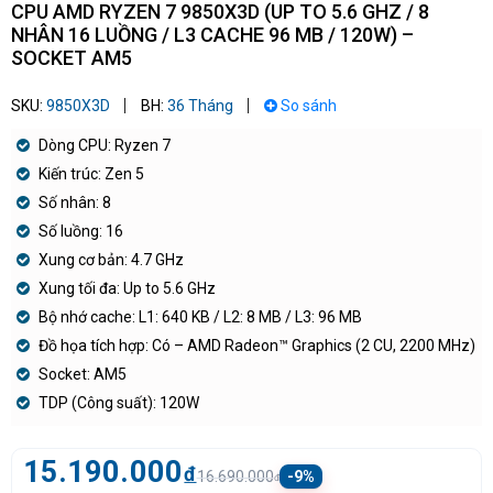
CPU AMD RYZEN 7 9850X3D (UP TO 5.6 GHZ / 8
NHÂN 16 LUỒNG / L3 CACHE 96 MB / 120W) –
SOCKET AM5
SKU:
9850X3D
BH:
36 Tháng
So sánh
Dòng CPU: Ryzen 7
Kiến trúc: Zen 5
Số nhân: 8
Số luồng: 16
Xung cơ bản: 4.7 GHz
Xung tối đa: Up to 5.6 GHz
Bộ nhớ cache: L1: 640 KB / L2: 8 MB / L3: 96 MB
Đồ họa tích hợp: Có – AMD Radeon™ Graphics (2 CU, 2200 MHz)
Socket: AM5
TDP (Công suất): 120W
15.190.000
đ
16.690.000
-9%
đ