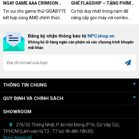
NGAY GAME AAA CRIMSON
GHẾ FLAGSHIP – TẶNG PHÍM
DESERT CÙNG GIGABYTE &
CƠ XỊN
Tin vui cho game thủ! GIGABYTE
Cơ hội duy nhất trong năm để
AMD
kết hợp cùng AMD chính thức
nâng cấp góc máy với combo
triển khai chương trình Game
"hủy diệt" từ NPCshop. Khi sở
Bundle Crimson Desert dành cho
hữu Cougar Armor Titan Pro –
Đăng ký nhận thông báo từ
NPCshop.vn
khách hàng sở hữu VGA Radeon
dòng ghế Gaming cao cấp nhất,
Không bỏ lỡ hàng ngàn sản phẩm và các chương trình khuyến
RX 9070 / RX 9070 XT.
bạn sẽ nhận ngay quà tặng trị giá
mãi khác
cao!
THÔNG TIN CHUNG
QUY ĐỊNH VÀ CHÍNH SÁCH
SHOWROOM
276/32 Thống Nhất, P. An Hội Đông (P16, Gò Vấp Cũ),
TP.HCM (Làm việc từ T2 - T7 lúc 9h đến 18h30)
[Xem đường đi]