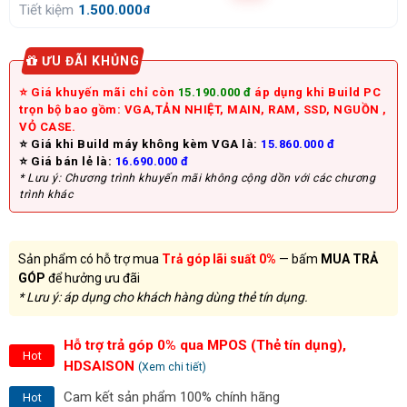
Tiết kiệm
1.500.000
đ
ƯU ĐÃI KHỦNG
⭐ Giá khuyến mãi chỉ còn
15.190.000 đ
áp dụng khi Build PC
trọn bộ bao gồm: VGA,TẢN NHIỆT, MAIN, RAM, SSD, NGUỒN ,
VỎ CASE.
⭐ Giá khi Build máy không kèm VGA là:
15.860.000 đ
⭐ Giá bán lẻ là:
16.690.000 đ
* Lưu ý: Chương trình khuyến mãi không cộng dồn với các chương
trình khác
Sản phẩm có hỗ trợ mua
Trả góp lãi suất 0%
— bấm
MUA TRẢ
GÓP
để hưởng ưu đãi
* Lưu ý: áp dụng cho khách hàng dùng thẻ tín dụng.
Hỗ trợ trả góp 0% qua MPOS (Thẻ tín dụng),
Hot
HDSAISON
(Xem chi tiết)
Cam kết sản phẩm 100% chính hãng
Hot