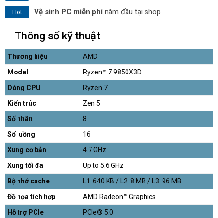
Vệ sinh PC miễn phí
năm đầu tại shop
Hot
Thông số kỹ thuật
Thương hiệu
AMD
Model
Ryzen™ 7 9850X3D
Dòng CPU
Ryzen 7
Kiến trúc
Zen 5
Số nhân
8
Số luồng
16
Xung cơ bản
4.7 GHz
Xung tối đa
Up to 5.6 GHz
Bộ nhớ cache
L1: 640 KB / L2: 8 MB / L3: 96 MB
Đồ họa tích hợp
AMD Radeon™ Graphics
Hỗ trợ PCIe
PCIe® 5.0