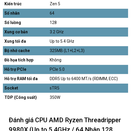
Kiến trúc
Zen 5
Số nhân
64
Số luồng
128
Xung cơ bản
3.2 GHz
Xung tối đa
Up to 5.4 GHz
Bộ nhớ cache
325MB (L1+L2+L3)
Đồ họa tích hợp
Không
Hỗ trợ PCIe
PCIe 5.0
Hỗ trợ RAM tối đa
DDR5 Up to 6400 MT/s (RDIMM, ECC)
Socket
sTR5
TDP (Công suất)
350W
Đánh giá CPU AMD Ryzen Threadripper
9980X (Up to 5.4GHz / 64 Nhân 128