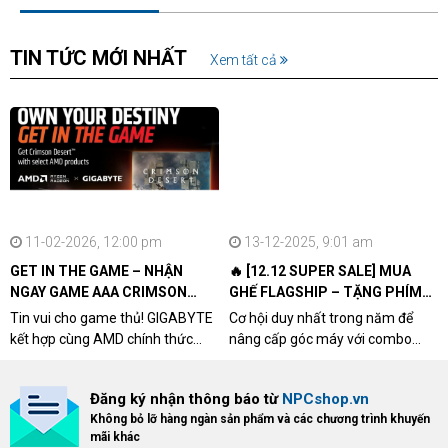
TIN TỨC MỚI NHẤT
Xem tất cả
11-02-2026, 12:00 pm
13-12-2025, 9:01 am
GET IN THE GAME – NHẬN
🔥 [12.12 SUPER SALE] MUA
NGAY GAME AAA CRIMSON
GHẾ FLAGSHIP – TẶNG PHÍM
DESERT CÙNG GIGABYTE &
CƠ XỊN
Tin vui cho game thủ! GIGABYTE
Cơ hội duy nhất trong năm để
AMD
kết hợp cùng AMD chính thức
nâng cấp góc máy với combo
triển khai chương trình Game
"hủy diệt" từ NPCshop. Khi sở
Bundle Crimson Desert dành cho
hữu Cougar Armor Titan Pro –
Đăng ký nhận thông báo từ
NPCshop.vn
khách hàng sở hữu VGA Radeon
dòng ghế Gaming cao cấp nhất,
Không bỏ lỡ hàng ngàn sản phẩm và các chương trình khuyến
RX 9070 / RX 9070 XT.
bạn sẽ nhận ngay quà tặng trị giá
mãi khác
cao!