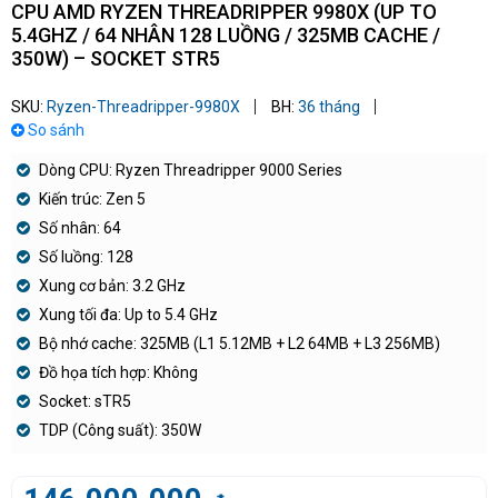
CPU AMD RYZEN THREADRIPPER 9980X (UP TO
5.4GHZ / 64 NHÂN 128 LUỒNG / 325MB CACHE /
350W) – SOCKET STR5
SKU:
Ryzen-Threadripper-9980X
BH:
36 tháng
So sánh
Dòng CPU: Ryzen Threadripper 9000 Series
Kiến trúc: Zen 5
Số nhân: 64
Số luồng: 128
Xung cơ bản: 3.2 GHz
Xung tối đa: Up to 5.4 GHz
Bộ nhớ cache: 325MB (L1 5.12MB + L2 64MB + L3 256MB)
Đồ họa tích hợp: Không
Socket: sTR5
TDP (Công suất): 350W