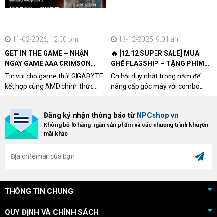
11-02-2026, 12:00 pm
13-12-2025, 9:01 am
GET IN THE GAME – NHẬN
🔥 [12.12 SUPER SALE] MUA
NGAY GAME AAA CRIMSON
GHẾ FLAGSHIP – TẶNG PHÍM
DESERT CÙNG GIGABYTE &
CƠ XỊN
Tin vui cho game thủ! GIGABYTE
Cơ hội duy nhất trong năm để
AMD
kết hợp cùng AMD chính thức
nâng cấp góc máy với combo
triển khai chương trình Game
"hủy diệt" từ NPCshop. Khi sở
Bundle Crimson Desert dành cho
hữu Cougar Armor Titan Pro –
Đăng ký nhận thông báo từ
NPCshop.vn
khách hàng sở hữu VGA Radeon
dòng ghế Gaming cao cấp nhất,
Không bỏ lỡ hàng ngàn sản phẩm và các chương trình khuyến
RX 9070 / RX 9070 XT.
bạn sẽ nhận ngay quà tặng trị giá
mãi khác
cao!
THÔNG TIN CHUNG
QUY ĐỊNH VÀ CHÍNH SÁCH