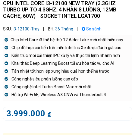
CPU INTEL CORE I3-12100 NEW TRAY (3.3GHZ
TURBO UP TO 4.3GHZ, 4 NHÂN 8 LUỒNG, 12MB
CACHE, 60W) - SOCKET INTEL LGA1700
SKU:
i3-12100-Tray
BH:
36 Tháng
So sánh
Chip Intel Core i3 thế hệ thứ 12 Alder Lake mới nhất hiện nay
Chip đồ họa cải tiến trên nền Intel Iris Xe được đánh giá cao
Kiến trúc mới cải thiện IPC xử lý và thực thi lệnh nhanh hơn
Khai thác Deep Learning Boost tối ưu hóa tác vụ cho AI
Tản nhiệt tốt hơn, ép xung hiệu quả hơn thế hệ trước
Công nghệ siêu phân luồng cao cấp
Công nghệ Intel Turbo Boost Max mới nhất
Hỗ trợ Wi-Fi 6E, Wireless AX CNVi và Thunderbolt 4
3.999.000
đ