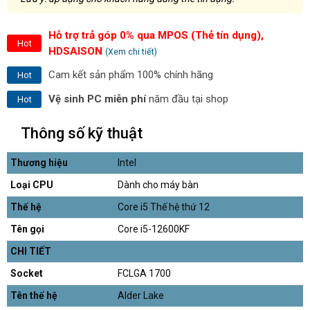
Hỗ trợ trả góp 0% qua MPOS (Thẻ tín dụng),
Hot
HDSAISON
(Xem chi tiết)
Cam kết sản phẩm 100% chính hãng
Hot
Vệ sinh PC miễn phí
năm đầu tại shop
Hot
Thông số kỹ thuật
Thương hiệu
Intel
Loại CPU
Dành cho máy bàn
Thế hệ
Core i5 Thế hệ thứ 12
Tên gọi
Core i5-12600KF
CHI TIẾT
Socket
FCLGA 1700
Tên thế hệ
Alder Lake