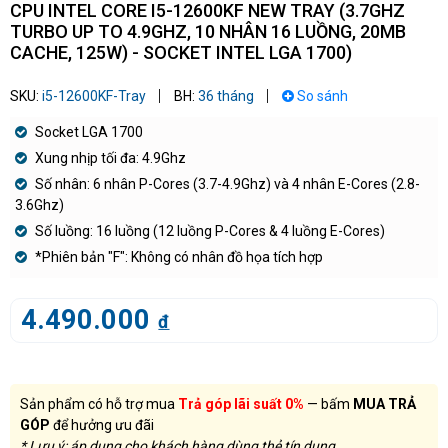
CPU INTEL CORE I5-12600KF NEW TRAY (3.7GHZ
TURBO UP TO 4.9GHZ, 10 NHÂN 16 LUỒNG, 20MB
CACHE, 125W) - SOCKET INTEL LGA 1700)
SKU:
i5-12600KF-Tray
BH:
36 tháng
So sánh
Socket LGA 1700
Xung nhịp tối đa: 4.9Ghz
Số nhân: 6 nhân P-Cores (3.7-4.9Ghz) và 4 nhân E-Cores (2.8-
3.6Ghz)
Số luồng: 16 luồng (12 luồng P-Cores & 4 luồng E-Cores)
*Phiên bản "F": Không có nhân đồ họa tích hợp
4.490.000
đ
Sản phẩm có hỗ trợ mua
Trả góp lãi suất 0%
— bấm
MUA TRẢ
GÓP
để hưởng ưu đãi
* Lưu ý: áp dụng cho khách hàng dùng thẻ tín dụng.