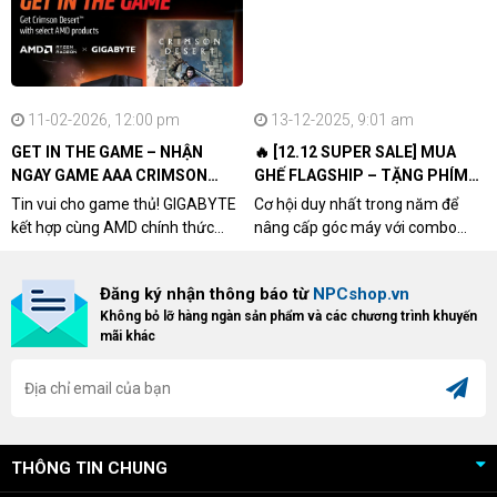
11-02-2026, 12:00 pm
13-12-2025, 9:01 am
GET IN THE GAME – NHẬN
🔥 [12.12 SUPER SALE] MUA
NGAY GAME AAA CRIMSON
GHẾ FLAGSHIP – TẶNG PHÍM
DESERT CÙNG GIGABYTE &
CƠ XỊN
Tin vui cho game thủ! GIGABYTE
Cơ hội duy nhất trong năm để
AMD
kết hợp cùng AMD chính thức
nâng cấp góc máy với combo
triển khai chương trình Game
"hủy diệt" từ NPCshop. Khi sở
Bundle Crimson Desert dành cho
hữu Cougar Armor Titan Pro –
Đăng ký nhận thông báo từ
NPCshop.vn
khách hàng sở hữu VGA Radeon
dòng ghế Gaming cao cấp nhất,
Không bỏ lỡ hàng ngàn sản phẩm và các chương trình khuyến
RX 9070 / RX 9070 XT.
bạn sẽ nhận ngay quà tặng trị giá
mãi khác
cao!
THÔNG TIN CHUNG