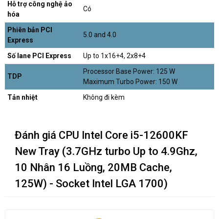
Hỗ trợ công nghệ ảo
Có
hóa
Phiên bản PCI
5.0 and 4.0
Express
Số lane PCI Express
Up to 1x16+4, 2x8+4
Processor Base Power: 125 W
TDP
Maximum Turbo Power: 150 W
Tản nhiệt
Không đi kèm
Đánh giá CPU Intel Core i5-12600KF
New Tray (3.7GHz turbo Up to 4.9Ghz,
10 Nhân 16 Luồng, 20MB Cache,
125W) - Socket Intel LGA 1700)