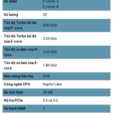
Số nhân
P-cores: 6
E-cores: 8
Số luồng
20
Tốc độ Turbo tối đa
4.80 GHz
của P-core
Tốc độ Turbo tối đa
3.50 GHz
của E-core
Tốc độ cơ bản của P-
2.50 GHz
core
Tốc độ cơ bản của E-
1.80 GHz
core
Điện năng tiêu thụ
65W
Công nghệ CPU
Raptor Lake
Bộ nhớ đệm
24 MB
Hỗ trợ PCIe
5.0 và 4.0
Số kênh RAM
2