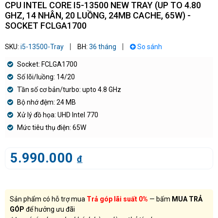
CPU INTEL CORE I5-13500 NEW TRAY (UP TO 4.80
GHZ, 14 NHÂN, 20 LUỒNG, 24MB CACHE, 65W) -
SOCKET FCLGA1700
SKU:
i5-13500-Tray
BH:
36 tháng
So sánh
Socket: FCLGA1700
Số lõi/luồng: 14/20
Tần số cơ bản/turbo: upto 4.8 GHz
Bộ nhớ đệm: 24 MB
Xử lý đồ họa: UHD Intel 770
Mức tiêu thụ điện: 65W
5.990.000
đ
Sản phẩm có hỗ trợ mua
Trả góp lãi suất 0%
— bấm
MUA TRẢ
GÓP
để hưởng ưu đãi