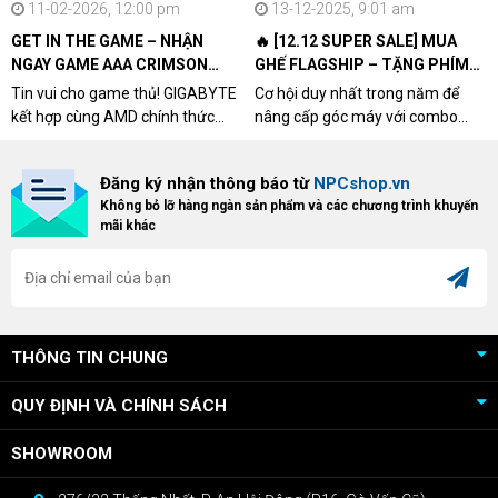
11-02-2026, 12:00 pm
13-12-2025, 9:01 am
GET IN THE GAME – NHẬN
🔥 [12.12 SUPER SALE] MUA
NGAY GAME AAA CRIMSON
GHẾ FLAGSHIP – TẶNG PHÍM
DESERT CÙNG GIGABYTE &
CƠ XỊN
Tin vui cho game thủ! GIGABYTE
Cơ hội duy nhất trong năm để
AMD
kết hợp cùng AMD chính thức
nâng cấp góc máy với combo
triển khai chương trình Game
"hủy diệt" từ NPCshop. Khi sở
Bundle Crimson Desert dành cho
hữu Cougar Armor Titan Pro –
Đăng ký nhận thông báo từ
NPCshop.vn
khách hàng sở hữu VGA Radeon
dòng ghế Gaming cao cấp nhất,
Không bỏ lỡ hàng ngàn sản phẩm và các chương trình khuyến
RX 9070 / RX 9070 XT.
bạn sẽ nhận ngay quà tặng trị giá
mãi khác
cao!
THÔNG TIN CHUNG
QUY ĐỊNH VÀ CHÍNH SÁCH
SHOWROOM