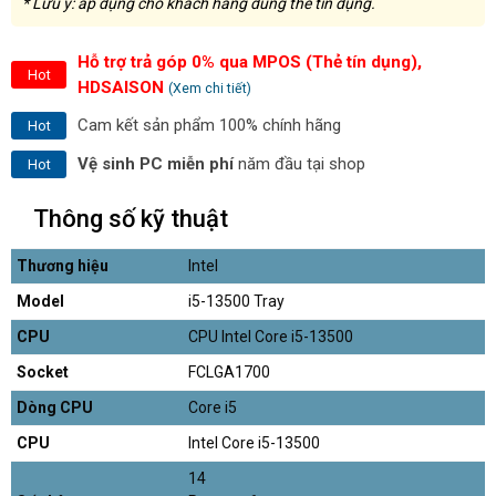
* Lưu ý: áp dụng cho khách hàng dùng thẻ tín dụng.
Hỗ trợ trả góp 0% qua MPOS (Thẻ tín dụng),
Hot
HDSAISON
(Xem chi tiết)
Cam kết sản phẩm 100% chính hãng
Hot
Vệ sinh PC miễn phí
năm đầu tại shop
Hot
Thông số kỹ thuật
Thương hiệu
Intel
Model
i5-13500 Tray
CPU
CPU Intel Core i5-13500
Socket
FCLGA1700
Dòng CPU
Core i5
CPU
Intel Core i5-13500
14