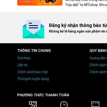
"hủy diệt" từ NPCshop. Khi 
dòng ghế Gaming cao cấp nh
giá cao!
Đăng ký nhận thông báo t
Không bỏ lỡ hàng ngàn sản phẩm và 
THÔNG TIN CHUNG
QUY ĐỊNH
Giới thiệu
Hướng dẫn 
Liên hệ
Chính sách
Chính sách bảo mật
Chính sách
Thông tin tuyển dụng
PHƯƠNG THỨC THANH TOÁN