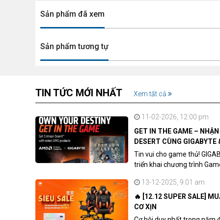
Sản phẩm đã xem
Sản phẩm tương tự
TIN TỨC MỚI NHẤT
Xem tất cả
11-02-2026, 12:00 pm
GET IN THE GAME – NHẬ
DESERT CÙNG GIGABYTE 
Tin vui cho game thủ! GIGA
triển khai chương trình Ga
khách hàng sở hữu VGA Rad
13-12-2025, 9:01 am
🔥 [12.12 SUPER SALE] M
CƠ XỊN
Cơ hội duy nhất trong năm 