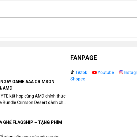
co
To
Ma
Fr
In
Bo
FANPAGE
Te
Fr
Tiktok
Youtube
Instag
Shopee
Pe
N NGAY GAME AAA CRIMSON
co
& AMD
Tu
BYTE kết hợp cùng AMD chính thức
Fr
me Bundle Crimson Desert dành cho
eon RX 9070 / RX 9070 XT.
Ef
Ma
UA GHẾ FLAGSHIP – TẶNG PHÍM
Fr
để nâng cấp góc máy với combo