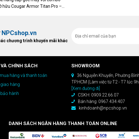
Pe
sở hữu Cougar Armor Titan Pro –
co
ất, bạn sẽ nhận ngay quà tặng trị
Fr
Ef
ừ
NPCshop.vn
B
Fr
các chương trình khuyến mãi khác
C
 VÀ CHÍNH SÁCH
SHOWROOM
To
mua hàng và thanh toán
36 Nguyễn Khuyến, Phường Bìn
Pr
TP.HCM (Làm việc từ T2 - T7 lúc 9
 giao hàng
Ba
[Xem đường đi]
 bảo hành
CSKH: 0909.22.66.07
M
Bán hàng: 0967.434.407
Tu
kinhdoanh@npcshop.vn
Su
DANH SÁCH NGÂN HÀNG THANH TOÁN ONLINE
E
Op