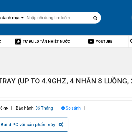
ả danh mục
C
TỰ BUILD TẢN NHIỆT NƯỚC
YOUTUBE
TRAY (UP TO 4.9GHZ, 4 NHÂN 8 LUỒNG, 
96
Bảo hành:
36 Tháng
So sánh
Build PC với sản phẩm này