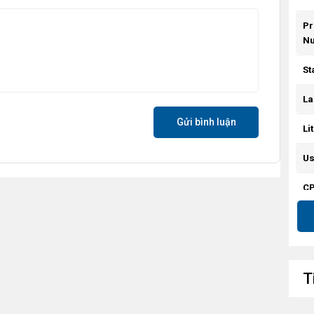
Pr
N
St
La
Gửi bình luận
Li
Us
CP
To
# 
Pe
T
co
# 