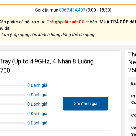
Gọi đặt mua
0967.434.407
(9:00 - 18:30)
Sản phẩm có hỗ trợ mua
Trả góp lãi suất 0%
— bấm
MUA TRẢ GÓP
để 
ưu đãi
* Lưu ý: áp dụng cho khách hàng dùng thẻ tín dụng.
Th
Tray (Up to 4.9GHz, 4 Nhân 8 Luồng,
Ne
25
1700
Es
0 Đánh giá
0 Đánh giá
Pr
Co
Gửi đánh giá
0 Đánh giá
0 Đánh giá
C
0 Đánh giá
Ve
Se