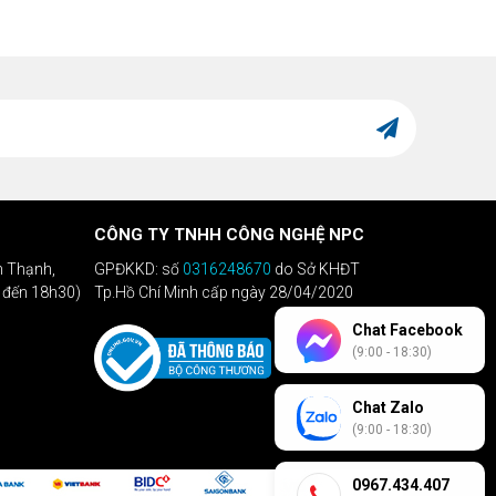
rformance-
re Base
2.10 GHz
equency
ficient-core
ase
1.60 GHz
equency
ache
25 MB Intel® Smart Cache
CÔNG TY TNHH CÔNG NGHỆ NPC
tal L2 Cache
12 MB
h Thạnh,
GPĐKKD: số
0316248670
do Sở KHĐT
ocessor
h đến 18h30)
Tp.Hồ Chí Minh cấp ngày 28/04/2020
65 W
se Power
Chat Facebook
aximum
(9:00 - 18:30)
180 W
rbo Power
Chat Zalo
pplemental Information
(9:00 - 18:30)
mbedded
0967.434.407
tions
No