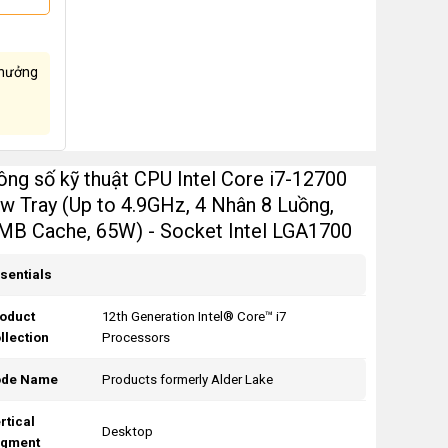
hưởng
ông số kỹ thuật CPU Intel Core i7-12700
w Tray (Up to 4.9GHz, 4 Nhân 8 Luồng,
MB Cache, 65W) - Socket Intel LGA1700
sentials
oduct
12th Generation Intel® Core™ i7
llection
Processors
ode Name
Products formerly Alder Lake
rtical
Desktop
gment