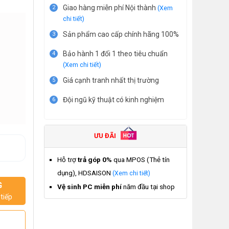
Giao hàng miễn phí Nội thành
2
(Xem
chi tiết)
Sản phẩm cao cấp chính hãng 100%
3
Bảo hành 1 đổi 1 theo tiêu chuẩn
4
(Xem chi tiết)
Giá cạnh tranh nhất thị trường
5
Đội ngũ kỹ thuật có kinh nghiệm
6
ƯU ĐÃI
Hỗ trợ
trả góp 0%
qua MPOS (Thẻ tín
dụng), HDSAISON
(Xem chi tiết)
G
Vệ sinh PC miễn phí
năm đầu tại shop
tiếp