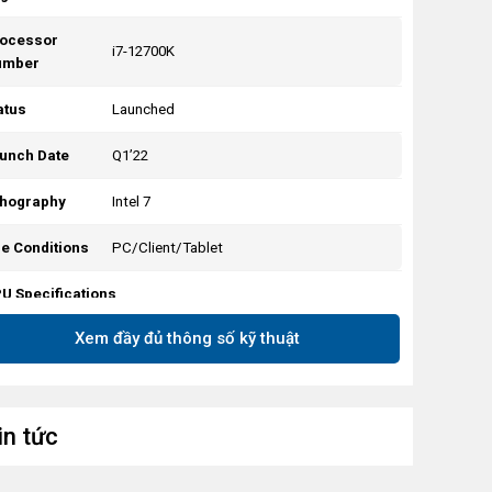
ocessor
i7-12700K
umber
atus
Launched
unch Date
Q1’22
thography
Intel 7
e Conditions
PC/Client/Tablet
U Specifications
Xem đầy đủ thông số kỹ thuật
tal Cores
12
of
rformance-
8
in tức
res
of Efficient-
4