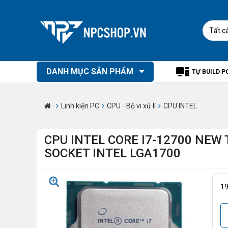
Tất c
DANH MỤC SẢN PHẨM
TỰ BUILD P
Linh kiện PC
CPU - Bộ vi xử lí
CPU INTEL
CPU INTEL CORE I7-12700 NEW 
SOCKET INTEL LGA1700
1