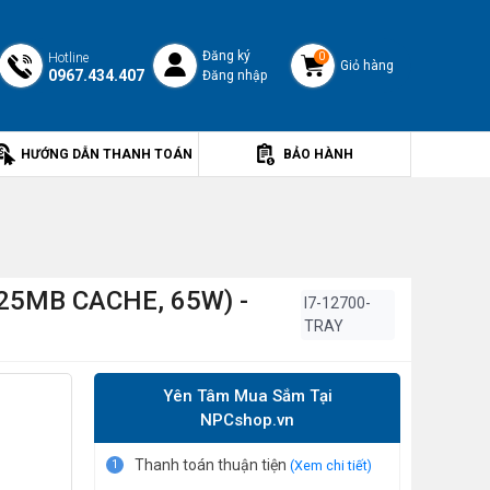
Đăng ký
Hotline
0
Giỏ hàng
0967.434.407
Đăng nhập
HƯỚNG DẪN THANH TOÁN
BẢO HÀNH
25MB CACHE, 65W) -
I7-12700-
TRAY
Yên Tâm Mua Sắm Tại
NPCshop.vn
Thanh toán thuận tiện
1
(Xem chi tiết)