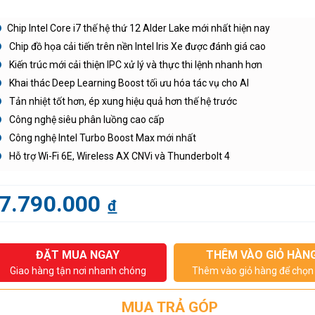
Chip Intel Core i7 thế hệ thứ 12 Alder Lake mới nhất hiện nay
Chip đồ họa cải tiến trên nền Intel Iris Xe được đánh giá cao
Kiến trúc mới cải thiện IPC xử lý và thực thi lệnh nhanh hơn
Khai thác Deep Learning Boost tối ưu hóa tác vụ cho AI
Tản nhiệt tốt hơn, ép xung hiệu quả hơn thế hệ trước
Công nghệ siêu phân luồng cao cấp
Công nghệ Intel Turbo Boost Max mới nhất
Hỗ trợ Wi-Fi 6E, Wireless AX CNVi và Thunderbolt 4
7.790.000
đ
ĐẶT MUA NGAY
THÊM VÀO GIỎ HÀN
Giao hàng tận nơi nhanh chóng
Thêm vào giỏ hàng để chọn 
MUA TRẢ GÓP