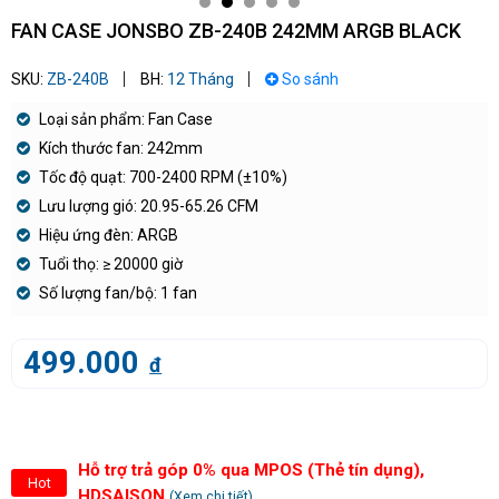
FAN CASE JONSBO ZB-240B 242MM ARGB BLACK
SKU:
ZB-240B
BH:
12 Tháng
So sánh
Loại sản phẩm: Fan Case
Kích thước fan: 242mm
Tốc độ quạt: 700-2400 RPM (±10%)
Lưu lượng gió: 20.95-65.26 CFM
Hiệu ứng đèn: ARGB
Tuổi thọ: ≥ 20000 giờ
Số lượng fan/bộ: 1 fan
499.000
đ
Hỗ trợ trả góp 0% qua MPOS (Thẻ tín dụng),
Hot
HDSAISON
(Xem chi tiết)