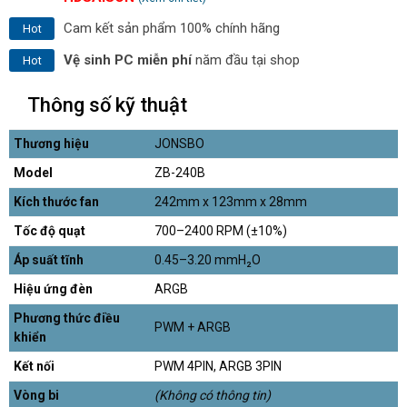
Cam kết sản phẩm 100% chính hãng
Hot
Vệ sinh PC miễn phí
năm đầu tại shop
Hot
Thông số kỹ thuật
Thương hiệu
JONSBO
Model
ZB-240B
Kích thước fan
242mm x 123mm x 28mm
Tốc độ quạt
700–2400 RPM (±10%)
Áp suất tĩnh
0.45–3.20 mmH₂O
Hiệu ứng đèn
ARGB
Phương thức điều
PWM + ARGB
khiển
Kết nối
PWM 4PIN, ARGB 3PIN
Vòng bi
(Không có thông tin)