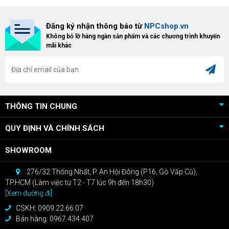
triển khai chương trình Game
"hủy diệt" từ NPCshop. Khi sở
Bundle Crimson Desert dành cho
hữu Cougar Armor Titan Pro –
Đăng ký nhận thông báo từ
NPCshop.vn
khách hàng sở hữu VGA Radeon
dòng ghế Gaming cao cấp nhất,
Không bỏ lỡ hàng ngàn sản phẩm và các chương trình khuyến
RX 9070 / RX 9070 XT.
bạn sẽ nhận ngay quà tặng trị giá
mãi khác
cao!
THÔNG TIN CHUNG
QUY ĐỊNH VÀ CHÍNH SÁCH
SHOWROOM
276/32 Thống Nhất, P. An Hội Đông (P16, Gò Vấp Cũ),
TP.HCM (Làm việc từ T2 - T7 lúc 9h đến 18h30)
[Xem đường đi]
CSKH: 0909.22.66.07
Bán hàng: 0967.434.407