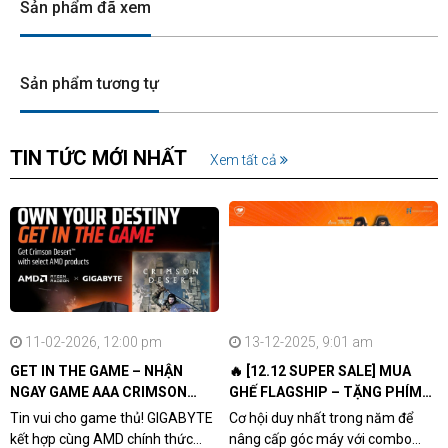
Sản phẩm đã xem
Sản phẩm tương tự
TIN TỨC MỚI NHẤT
Xem tất cả
11-02-2026, 12:00 pm
13-12-2025, 9:01 am
GET IN THE GAME – NHẬN
🔥 [12.12 SUPER SALE] MUA
NGAY GAME AAA CRIMSON
GHẾ FLAGSHIP – TẶNG PHÍM
DESERT CÙNG GIGABYTE &
CƠ XỊN
Tin vui cho game thủ! GIGABYTE
Cơ hội duy nhất trong năm để
AMD
kết hợp cùng AMD chính thức
nâng cấp góc máy với combo