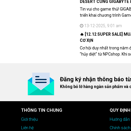
DESERT CÙNG GIGABYTE 
Tin vui cho game thủ! GIGA
triển khai chương trình Ga
khách hàng sở hữu VGA Rad
13-12-2025, 9:01 am
🔥 [12.12 SUPER SALE] M
CƠ XỊN
Cơ hội duy nhất trong năm 
"hủy diệt" từ NPCshop. Khi 
dòng ghế Gaming cao cấp nh
giá cao!
Đăng ký nhận thông báo t
Không bỏ lỡ hàng ngàn sản phẩm và 
THÔNG TIN CHUNG
QUY ĐỊNH
Giới thiệu
Hướng dẫn 
Liên hệ
Chính sách