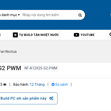
ả danh mục
C
TỰ BUILD TẢN NHIỆT NƯỚC
YOUTUBE
Fan Noctua
 G2 PWM
NF-A12X25-G2-PWM
83
Bảo hành:
12 Tháng
So sánh
Build PC với sản phẩm này