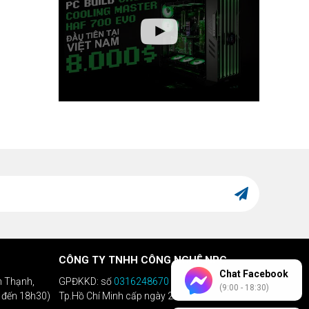
CÔNG TY TNHH CÔNG NGHỆ NPC
Chat Facebook
h Thạnh,
GPĐKKD: số
0316248670
do Sở KHĐT
(9:00 - 18:30)
h đến 18h30)
Tp.Hồ Chí Minh cấp ngày 28/04/2020