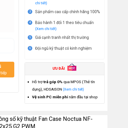
chi tiết)
Sản phẩm cao cấp chính hãng 100%
3
Bảo hành 1 đổi 1 theo tiêu chuẩn
4
(Xem chi tiết)
Giá cạnh tranh nhất thị trường
5
Đội ngũ kỹ thuật có kinh nghiệm
6
G
ƯU ĐÃI
tiếp
Hỗ trợ
trả góp 0%
qua MPOS (Thẻ tín
dụng), HDSAISON
(Xem chi tiết)
Vệ sinh PC miễn phí
năm đầu tại shop
ông số kỹ thuật Fan Case Noctua NF-
2x25 G2 PWM