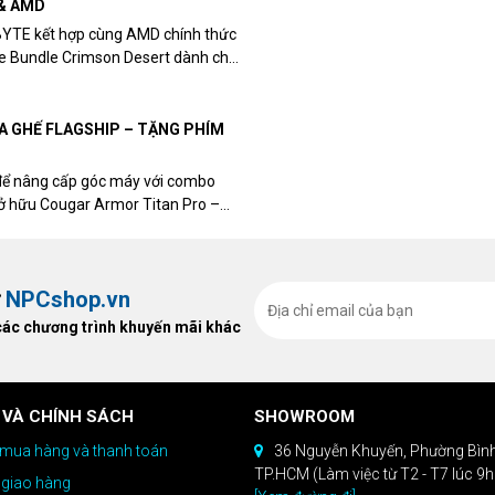
& AMD
BYTE kết hợp cùng AMD chính thức
me Bundle Crimson Desert dành cho
eon RX 9070 / RX 9070 XT.
UA GHẾ FLAGSHIP – TẶNG PHÍM
để nâng cấp góc máy với combo
sở hữu Cougar Armor Titan Pro –
ất, bạn sẽ nhận ngay quà tặng trị
ừ
NPCshop.vn
các chương trình khuyến mãi khác
 VÀ CHÍNH SÁCH
SHOWROOM
mua hàng và thanh toán
36 Nguyễn Khuyến, Phường Bìn
TP.HCM (Làm việc từ T2 - T7 lúc 9
 giao hàng