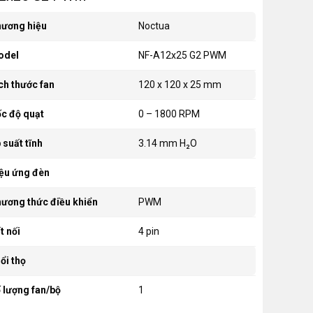
ương hiệu
Noctua
odel
NF-A12x25 G2 PWM
ch thước fan
120 x 120 x 25 mm
c độ quạt
0 – 1800 RPM
 suất tĩnh
3.14 mm H₂O
ệu ứng đèn
ương thức điều khiển
PWM
t nối
4 pin
ổi thọ
 lượng fan/bộ
1