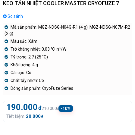
KEO TẢN NHIỆT COOLER MASTER CRYOFUZE 7
So sánh
Mã sản phẩm: MGZ-NDSG-N04G-R1 (4 g), MGZ-NDSG-N07M-R2
(2 g)
Màu sắc: Xám
Trở kháng nhiệt: 0.03 °C·in²/W
Tỷ trọng: 2.7 (25 °C)
Khối lượng: 4 g
Cái cạo: Có
Chất tẩy nhờn: Có
Dòng sản phẩm: CryoFuze Series
190.000
đ
210.000
-10%
đ
Tiết kiệm
20.000
đ