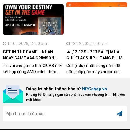
11-02-2026, 12:00 pm
13-12-2025, 9:01 am
GET IN THE GAME – NHẬN
🔥 [12.12 SUPER SALE] MUA
NGAY GAME AAA CRIMSON
GHẾ FLAGSHIP – TẶNG PHÍM
DESERT CÙNG GIGABYTE &
CƠ XỊN
Tin vui cho game thủ! GIGABYTE
Cơ hội duy nhất trong năm để
AMD
kết hợp cùng AMD chính thức
nâng cấp góc máy với combo
triển khai chương trình Game
"hủy diệt" từ NPCshop. Khi sở
Bundle Crimson Desert dành cho
hữu Cougar Armor Titan Pro –
Đăng ký nhận thông báo từ
NPCshop.vn
khách hàng sở hữu VGA Radeon
dòng ghế Gaming cao cấp nhất,
Không bỏ lỡ hàng ngàn sản phẩm và các chương trình khuyến
RX 9070 / RX 9070 XT.
bạn sẽ nhận ngay quà tặng trị giá
mãi khác
cao!