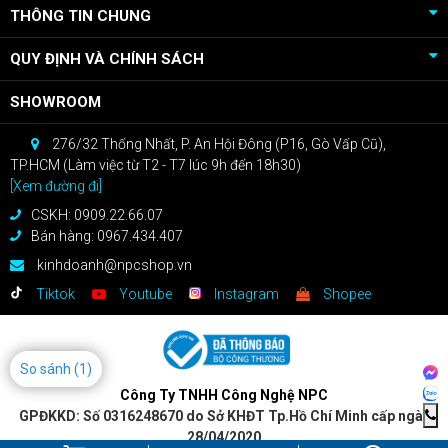
THÔNG TIN CHUNG
QUY ĐỊNH VÀ CHÍNH SÁCH
SHOWROOM
276/32 Thống Nhất, P. An Hội Đông (P16, Gò Vấp Cũ),
TP.HCM (Làm việc từ T2 - T7 lúc 9h đến 18h30)
[Xem đường đi]
CSKH: 0909.22.66.07
Bán hàng: 0967.434.407
kinhdoanh@npcshop.vn
Tiktok
Youtube
Instagram
Shopee
So sánh
(1)
Công Ty TNHH Công Nghệ NPC
GPĐKKD: Số 0316248670 do Sở KHĐT Tp.Hồ Chí Minh cấp ngày
28/04/2020