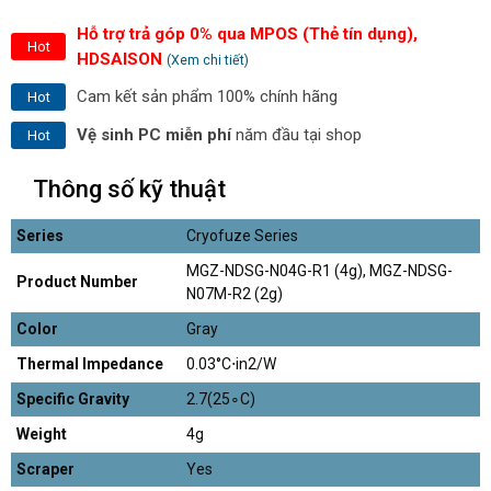
Hỗ trợ trả góp 0% qua MPOS (Thẻ tín dụng),
Hot
HDSAISON
(Xem chi tiết)
Cam kết sản phẩm 100% chính hãng
Hot
Vệ sinh PC miễn phí
năm đầu tại shop
Hot
Thông số kỹ thuật
Series
Cryofuze Series
MGZ-NDSG-N04G-R1 (4g), MGZ-NDSG-
Product Number
N07M-R2 (2g)
Color
Gray
Thermal Impedance
0.03°C⋅in2/W
Specific Gravity
2.7(25∘C)
Weight
4g
Scraper
Yes