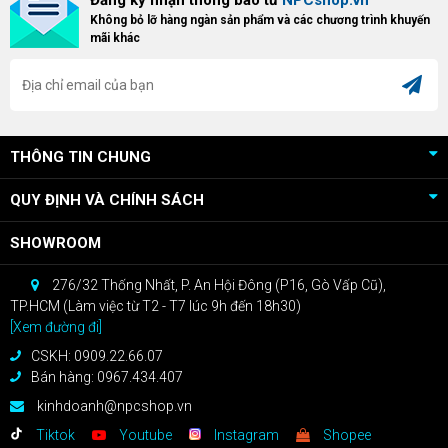
khách hàng sở hữu VGA Radeon
dòng ghế Gaming cao cấp nhất,
Không bỏ lỡ hàng ngàn sản phẩm và các chương trình khuyến
RX 9070 / RX 9070 XT.
bạn sẽ nhận ngay quà tặng trị giá
mãi khác
cao!
THÔNG TIN CHUNG
QUY ĐỊNH VÀ CHÍNH SÁCH
SHOWROOM
276/32 Thống Nhất, P. An Hội Đông (P16, Gò Vấp Cũ),
TP.HCM (Làm việc từ T2 - T7 lúc 9h đến 18h30)
[Xem đường đi]
CSKH: 0909.22.66.07
Bán hàng: 0967.434.407
kinhdoanh@npcshop.vn
Tiktok
Youtube
Instagram
Shopee