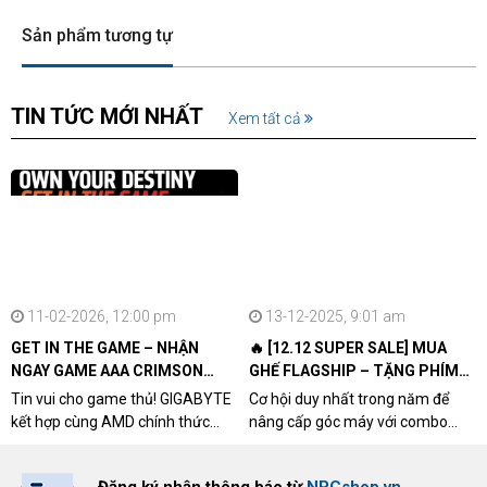
Sản phẩm tương tự
TIN TỨC MỚI NHẤT
Xem tất cả
11-02-2026, 12:00 pm
13-12-2025, 9:01 am
GET IN THE GAME – NHẬN
🔥 [12.12 SUPER SALE] MUA
NGAY GAME AAA CRIMSON
GHẾ FLAGSHIP – TẶNG PHÍM
DESERT CÙNG GIGABYTE &
CƠ XỊN
Tin vui cho game thủ! GIGABYTE
Cơ hội duy nhất trong năm để
AMD
kết hợp cùng AMD chính thức
nâng cấp góc máy với combo
triển khai chương trình Game
"hủy diệt" từ NPCshop. Khi sở
Bundle Crimson Desert dành cho
hữu Cougar Armor Titan Pro –
Đăng ký nhận thông báo từ
NPCshop.vn