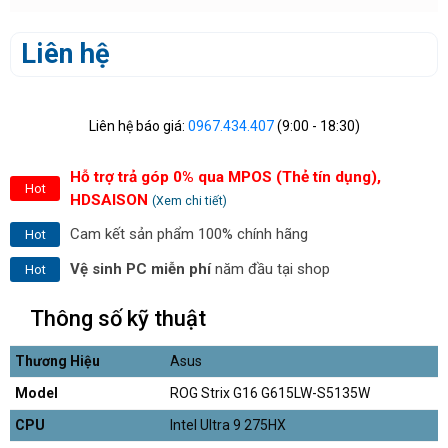
Liên hệ
Liên hệ báo giá:
0967.434.407
(9:00 - 18:30)
Hỗ trợ trả góp 0% qua MPOS (Thẻ tín dụng),
Hot
HDSAISON
(Xem chi tiết)
Cam kết sản phẩm 100% chính hãng
Hot
Vệ sinh PC miễn phí
năm đầu tại shop
Hot
Thông số kỹ thuật
Thương Hiệu
Asus
Model
ROG Strix G16 G615LW-S5135W
CPU
Intel Ultra 9 275HX