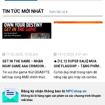
TIN TỨC MỚI NHẤT
Xem tất cả
11-02-2026, 12:00 pm
13-12-2025, 9:01 am
GET IN THE GAME – NHẬN
🔥 [12.12 SUPER SALE] MUA
NGAY GAME AAA CRIMSON
GHẾ FLAGSHIP – TẶNG PHÍM
DESERT CÙNG GIGABYTE &
CƠ XỊN
Tin vui cho game thủ! GIGABYTE
Cơ hội duy nhất trong năm để
AMD
kết hợp cùng AMD chính thức
nâng cấp góc máy với combo
triển khai chương trình Game
"hủy diệt" từ NPCshop. Khi sở
Bundle Crimson Desert dành cho
hữu Cougar Armor Titan Pro –
Đăng ký nhận thông báo từ
NPCshop.vn
khách hàng sở hữu VGA Radeon
dòng ghế Gaming cao cấp nhất,
Không bỏ lỡ hàng ngàn sản phẩm và các chương trình khuyến
RX 9070 / RX 9070 XT.
bạn sẽ nhận ngay quà tặng trị giá
mãi khác
cao!