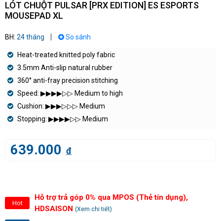
LÓT CHUỘT PULSAR [PRX EDITION] ES ESPORTS
MOUSEPAD XL
BH:
24 tháng
So sánh
Heat-treated knitted poly fabric
3.5mm Anti-slip natural rubber
360° anti-fray precision stitching
Speed: ▶︎▶︎▶︎▶︎▷▷ Medium to high
Cushion: ▶︎▶︎▶︎▷▷▷ Medium
Stopping: ▶︎▶︎▶︎▶︎▷▷ Medium
639.000
đ
Hỗ trợ trả góp 0% qua MPOS (Thẻ tín dụng),
Hot
HDSAISON
(Xem chi tiết)