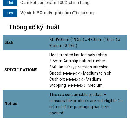
Cam kết sản phẩm 100% chính hãng
Hot
Vệ sinh PC miễn phí
năm đầu tại shop
Hot
Thông số kỹ thuật
XL 490mm (19.3in) x 420mm (16.5in) x
SIZE
3.5mm (0.13in)
Heat-treated knitted poly fabric
3.5mm Anti-slip natural rubber
360° anti-fray precision stitching
SPECIFICATIONS
Speed: ▶︎▶︎▶︎▶︎▷▷ Medium to high
Cushion: ▶︎▶︎▶︎▷▷▷ Medium
Stopping: ▶︎▶︎▶︎▶︎▷▷ Medium
This is a consumable product –
consumable products are not eligible for
Notice
returns if the packaging has been
opened.