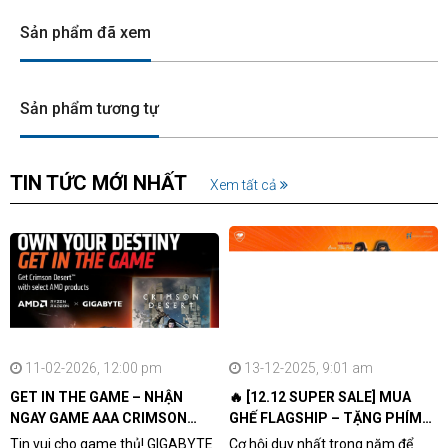
Sản phẩm đã xem
Sản phẩm tương tự
TIN TỨC MỚI NHẤT
Xem tất cả
11-02-2026, 12:00 pm
13-12-2025, 9:01 am
GET IN THE GAME – NHẬN
🔥 [12.12 SUPER SALE] MUA
NGAY GAME AAA CRIMSON
GHẾ FLAGSHIP – TẶNG PHÍM
DESERT CÙNG GIGABYTE &
CƠ XỊN
Tin vui cho game thủ! GIGABYTE
Cơ hội duy nhất trong năm để