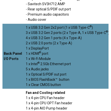
- Savitech SV3H712 AMP
- Rear optical S/PDIF out port
- Premium audio capacitors
- Audio cover
®
1 x USB 3.2 Gen 2x2 port (1 x USB Type-C
)
®
3 x USB 3.2 Gen 2 ports (2 x Type-A, 1 x USB Type-C
)
4 x USB 3.2 Gen 1 ports (4 x Type-A)
2 x USB 2.0 ports (2 x Type-A)
1 x DisplayPort
®
Back Panel
1 x HDMI
port
I/O Ports
1 x Wi-Fi Module
®
1 x Intel
2.5Gb Ethernet port
5 x Audio jacks
1 x Optical S/PDIF out port
1 x BIOS FlashBack™ button
1 x Clear CMOS button
Fan and Cooling related
1 x 4-pin CPU Fan header
1 x 4-pin CPU OPT Fan header
1 x 4-pin AIO Pump header