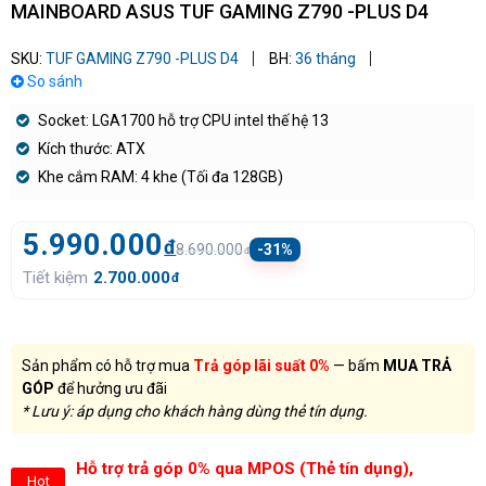
MAINBOARD ASUS TUF GAMING Z790 -PLUS D4
SKU:
TUF GAMING Z790 -PLUS D4
BH:
36 tháng
So sánh
Socket: LGA1700 hỗ trợ CPU intel thế hệ 13
Kích thước: ATX
Khe cắm RAM: 4 khe (Tối đa 128GB)
5.990.000
đ
8.690.000
-31%
đ
Tiết kiệm
2.700.000
đ
Sản phẩm có hỗ trợ mua
Trả góp lãi suất 0%
— bấm
MUA TRẢ
GÓP
để hưởng ưu đãi
* Lưu ý: áp dụng cho khách hàng dùng thẻ tín dụng.
Hỗ trợ trả góp 0% qua MPOS (Thẻ tín dụng),
Hot