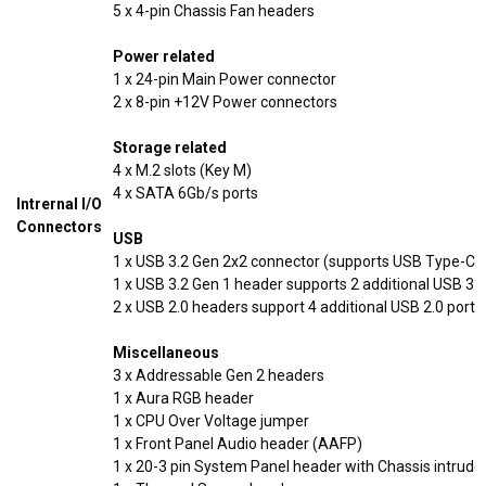
5 x 4-pin Chassis Fan headers
Power related
1 x 24-pin Main Power connector
2 x 8-pin +12V Power connectors
Storage related
4 x M.2 slots (Key M)
4 x SATA 6Gb/s ports
Intrernal I/O
Connectors
USB
®
1 x USB 3.2 Gen 2x2 connector (supports USB Type-C
1 x USB 3.2 Gen 1 header supports 2 additional USB 3.2
2 x USB 2.0 headers support 4 additional USB 2.0 ports
Miscellaneous
3 x Addressable Gen 2 headers
1 x Aura RGB header
1 x CPU Over Voltage jumper
1 x Front Panel Audio header (AAFP)
1 x 20-3 pin System Panel header with Chassis intrude