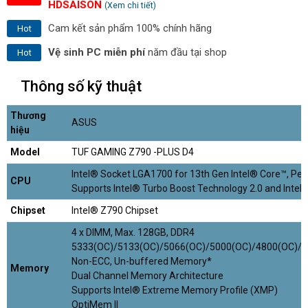
HDSAISON
(Xem chi tiết)
Cam kết sản phẩm 100% chính hãng
Hot
Vệ sinh PC miễn phí
năm đầu tại shop
Hot
Thông số kỹ thuật
Thương
ASUS
hiệu
Model
TUF GAMING Z790 -PLUS D4
Intel® Socket LGA1700 for 13th Gen Intel® Core™, P
CPU
Supports Intel® Turbo Boost Technology 2.0 and Inte
Chipset
Intel® Z790 Chipset
4 x DIMM, Max. 128GB, DDR4
5333(OC)/5133(OC)/5066(OC)/5000(OC)/4800(OC)/
Non-ECC, Un-buffered Memory*
Memory
Dual Channel Memory Architecture
Supports Intel® Extreme Memory Profile (XMP)
OptiMem II