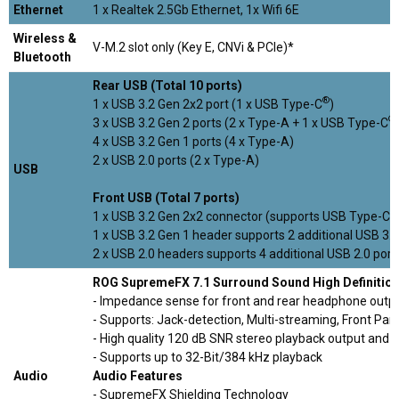
Ethernet
1 x Realtek 2.5Gb Ethernet, 1x Wifi 6E
Wireless &
V-M.2 slot only (Key E, CNVi & PCIe)*
Bluetooth
Rear USB (Total 10 ports)
®
1 x USB 3.2 Gen 2x2 port (1 x USB Type-C
)
®
3 x USB 3.2 Gen 2 ports (2 x Type-A + 1 x USB Type-C
4 x USB 3.2 Gen 1 ports (4 x Type-A)
2 x USB 2.0 ports (2 x Type-A)
USB
Front USB (Total 7 ports)
®
1 x USB 3.2 Gen 2x2 connector (supports USB Type-C
1 x USB 3.2 Gen 1 header supports 2 additional USB 3.2
2 x USB 2.0 headers supports 4 additional USB 2.0 port
ROG SupremeFX 7.1 Surround Sound High Definiti
- Impedance sense for front and rear headphone outp
- Supports: Jack-detection, Multi-streaming, Front Pan
- High quality 120 dB SNR stereo playback output and 
- Supports up to 32-Bit/384 kHz playback
Audio
Audio Features
- SupremeFX Shielding Technology