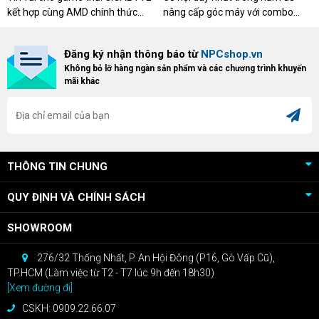
AMD
kết hợp cùng AMD chính thức
nâng cấp góc máy với combo
triển khai chương trình Game
"hủy diệt" từ NPCshop. Khi sở
Bundle Crimson Desert dành cho
hữu Cougar Armor Titan Pro –
Đăng ký nhận thông báo từ
NPCshop.vn
khách hàng sở hữu VGA Radeon
dòng ghế Gaming cao cấp nhất,
Không bỏ lỡ hàng ngàn sản phẩm và các chương trình khuyến
RX 9070 / RX 9070 XT.
bạn sẽ nhận ngay quà tặng trị giá
mãi khác
cao!
THÔNG TIN CHUNG
QUY ĐỊNH VÀ CHÍNH SÁCH
SHOWROOM
276/32 Thống Nhất, P. An Hội Đông (P16, Gò Vấp Cũ),
TP.HCM (Làm việc từ T2 - T7 lúc 9h đến 18h30)
[Xem đường đi]
CSKH: 0909.22.66.07