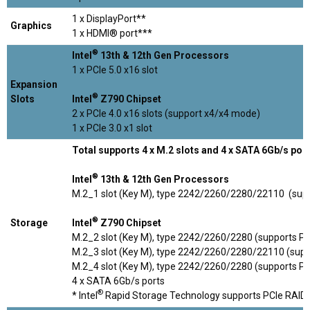
1 x DisplayPort**
Graphics
1 x HDMI® port***
®
Intel
13th & 12th Gen Processors
1 x PCIe 5.0 x16 slot
Expansion
®
Slots
Intel
Z790 Chipset
2 x PCIe 4.0 x16 slots (support x4/x4 mode)
1 x PCIe 3.0 x1 slot
Total supports 4 x M.2 slots and 4 x SATA 6Gb/s por
®
Intel
13th & 12th Gen Processors
M.2_1 slot (Key M), type 2242/2260/2280/22110 (supp
®
Storage
Intel
Z790 Chipset
M.2_2 slot (Key M), type 2242/2260/2280 (supports PC
M.2_3 slot (Key M), type 2242/2260/2280/22110 (supp
M.2_4 slot (Key M), type 2242/2260/2280 (supports P
4 x SATA 6Gb/s ports
®
* Intel
Rapid Storage Technology supports PCIe RAID 