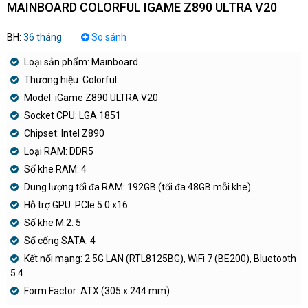
MAINBOARD COLORFUL IGAME Z890 ULTRA V20
BH:
36 tháng
So sánh
Loại sản phẩm: Mainboard
Thương hiệu: Colorful
Model: iGame Z890 ULTRA V20
Socket CPU: LGA 1851
Chipset: Intel Z890
Loại RAM: DDR5
Số khe RAM: 4
Dung lượng tối đa RAM: 192GB (tối đa 48GB mỗi khe)
Hỗ trợ GPU: PCIe 5.0 x16
Số khe M.2: 5
Số cổng SATA: 4
Kết nối mạng: 2.5G LAN (RTL8125BG), WiFi 7 (BE200), Bluetooth
5.4
Form Factor: ATX (305 x 244 mm)