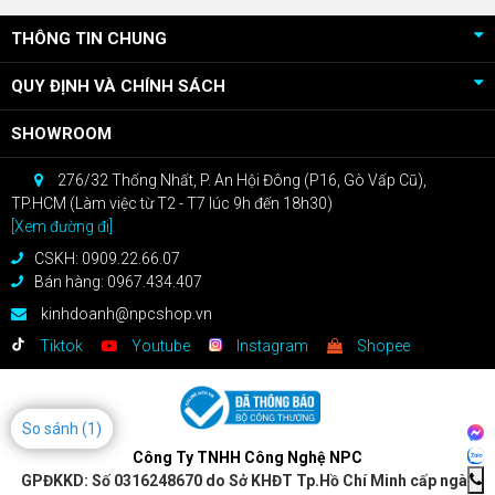
THÔNG TIN CHUNG
QUY ĐỊNH VÀ CHÍNH SÁCH
SHOWROOM
276/32 Thống Nhất, P. An Hội Đông (P16, Gò Vấp Cũ),
TP.HCM (Làm việc từ T2 - T7 lúc 9h đến 18h30)
[Xem đường đi]
CSKH: 0909.22.66.07
Bán hàng: 0967.434.407
kinhdoanh@npcshop.vn
Tiktok
Youtube
Instagram
Shopee
So sánh
(1)
Công Ty TNHH Công Nghệ NPC
GPĐKKD: Số 0316248670 do Sở KHĐT Tp.Hồ Chí Minh cấp ngày