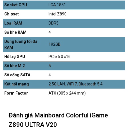
Socket CPU
LGA 1851
Chipset
Intel Z890
Loại RAM
DDR5
Số khe RAM
4
Dung lượng tối đa
192GB
RAM
Hỗ trợ GPU
PCIe 5.0 x16
Số khe M.2
5
Số cổng SATA
4
Kết nối mạng
2.5G LAN, WiFi 7, Bluetooth 5.4
Form Factor
ATX (305 x 244 mm)
Đánh giá Mainboard Colorful iGame
Z890 ULTRA V20