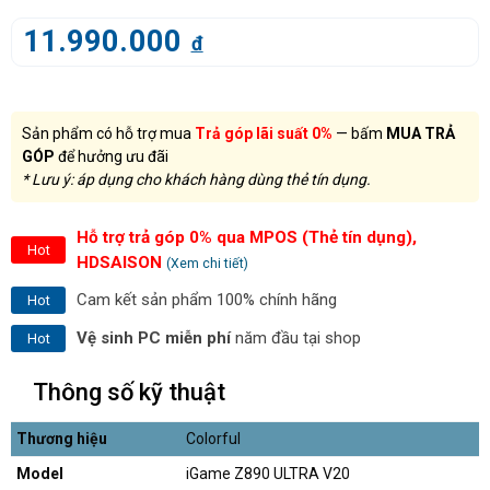
11.990.000
đ
Sản phẩm có hỗ trợ mua
Trả góp lãi suất 0%
— bấm
MUA TRẢ
GÓP
để hưởng ưu đãi
* Lưu ý: áp dụng cho khách hàng dùng thẻ tín dụng.
Hỗ trợ trả góp 0% qua MPOS (Thẻ tín dụng),
Hot
HDSAISON
(Xem chi tiết)
Cam kết sản phẩm 100% chính hãng
Hot
Vệ sinh PC miễn phí
năm đầu tại shop
Hot
Thông số kỹ thuật
Thương hiệu
Colorful
Model
iGame Z890 ULTRA V20