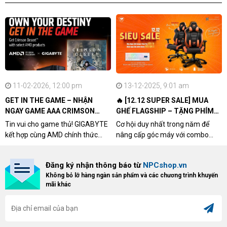
11-02-2026, 12:00 pm
13-12-2025, 9:01 am
GET IN THE GAME – NHẬN
🔥 [12.12 SUPER SALE] MUA
NGAY GAME AAA CRIMSON
GHẾ FLAGSHIP – TẶNG PHÍM
DESERT CÙNG GIGABYTE &
CƠ XỊN
Tin vui cho game thủ! GIGABYTE
Cơ hội duy nhất trong năm để
AMD
kết hợp cùng AMD chính thức
nâng cấp góc máy với combo
triển khai chương trình Game
"hủy diệt" từ NPCshop. Khi sở
Bundle Crimson Desert dành cho
hữu Cougar Armor Titan Pro –
Đăng ký nhận thông báo từ
NPCshop.vn
khách hàng sở hữu VGA Radeon
dòng ghế Gaming cao cấp nhất,
Không bỏ lỡ hàng ngàn sản phẩm và các chương trình khuyến
RX 9070 / RX 9070 XT.
bạn sẽ nhận ngay quà tặng trị giá
mãi khác
cao!