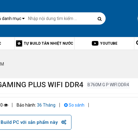
ả danh mục
C
TỰ BUILD TẢN NHIỆT NƯỚC
YOUTUBE
0M
AMING PLUS WIFI DDR4
B760M G P WIFI DDR4
80
Bảo hành:
36 Tháng
So sánh
Build PC với sản phẩm này