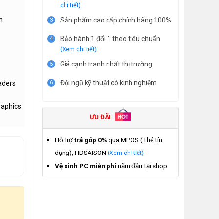
chi tiết)
n
Sản phẩm cao cấp chính hãng 100%
3
Bảo hành 1 đổi 1 theo tiêu chuẩn
4
(Xem chi tiết)
Giá cạnh tranh nhất thị trường
5
Đội ngũ kỹ thuật có kinh nghiệm
aders
6
raphics
ƯU ĐÃI
Hỗ trợ
trả góp 0%
qua MPOS (Thẻ tín
dụng), HDSAISON
(Xem chi tiết)
Vệ sinh PC miễn phí
năm đầu tại shop