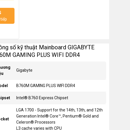
G
tiếp
ông số kỹ thuật Mainboard GIGABYTE
60M GAMING PLUS WIFI DDR4
hương
Gigabyte
ệu
odel
B760M GAMING PLUS WIFI DDR4
ipset
Intel® B760 Express Chipset
LGA 1700 - Support for the 14th, 13th, and 12th
Generation Intel® Core™, Pentium® Gold and
cket
Celeron® Processors
L3 cache varies with CPU