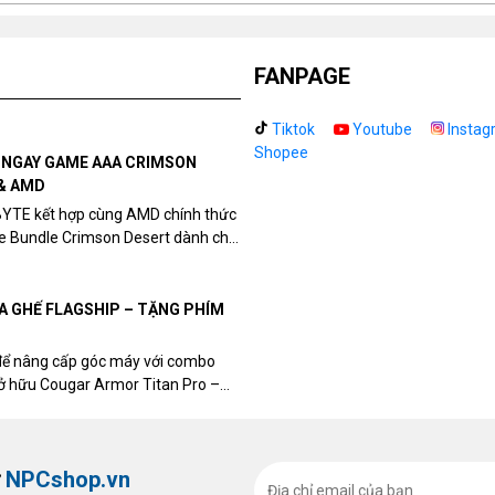
FANPAGE
Tiktok
Youtube
Instag
Shopee
N NGAY GAME AAA CRIMSON
& AMD
BYTE kết hợp cùng AMD chính thức
Kế
me Bundle Crimson Desert dành cho
b
eon RX 9070 / RX 9070 XT.
ph
sa
UA GHẾ FLAGSHIP – TẶNG PHÍM
để nâng cấp góc máy với combo
sở hữu Cougar Armor Titan Pro –
Kí
ất, bạn sẽ nhận ngay quà tặng trị
th
T
ừ
NPCshop.vn
lư