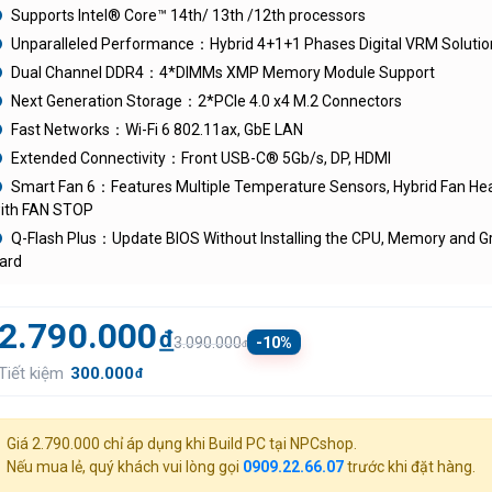
Supports Intel® Core™ 14th/ 13th /12th processors
Unparalleled Performance：Hybrid 4+1+1 Phases Digital VRM Solutio
Dual Channel DDR4：4*DIMMs XMP Memory Module Support
Next Generation Storage：2*PCIe 4.0 x4 M.2 Connectors
Fast Networks：Wi-Fi 6 802.11ax, GbE LAN
Extended Connectivity：Front USB-C® 5Gb/s, DP, HDMI
Smart Fan 6：Features Multiple Temperature Sensors, Hybrid Fan He
ith FAN STOP
Q-Flash Plus：Update BIOS Without Installing the CPU, Memory and G
ard
2.790.000
đ
-10%
3.090.000
đ
Tiết kiệm
300.000
đ
Giá 2.790.000 chỉ áp dụng khi Build PC tại NPCshop.
Nếu mua lẻ, quý khách vui lòng gọi
0909.22.66.07
trước khi đặt hàng.