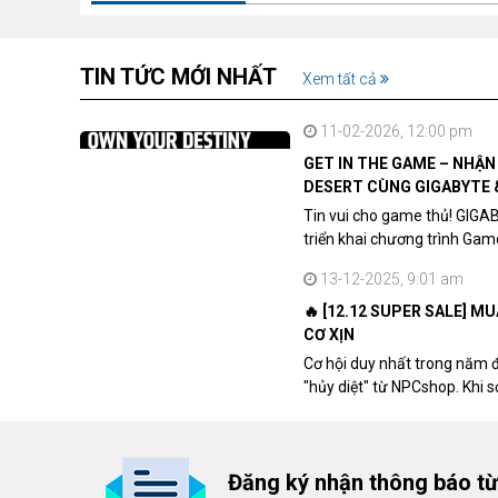
TIN TỨC MỚI NHẤT
Xem tất cả
11-02-2026, 12:00 pm
GET IN THE GAME – NHẬ
DESERT CÙNG GIGABYTE 
Tin vui cho game thủ! GIGA
triển khai chương trình Ga
khách hàng sở hữu VGA Rad
13-12-2025, 9:01 am
🔥 [12.12 SUPER SALE] M
CƠ XỊN
Cơ hội duy nhất trong năm 
"hủy diệt" từ NPCshop. Khi 
dòng ghế Gaming cao cấp nh
giá cao!
Đăng ký nhận thông báo t