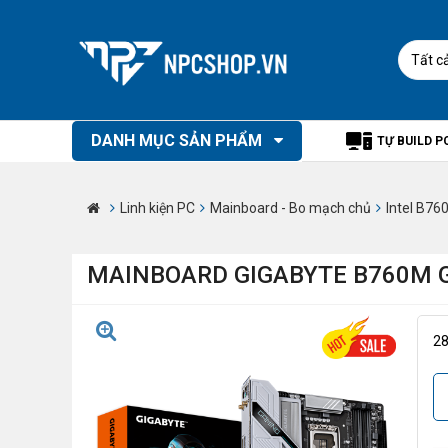
Tất c
DANH MỤC SẢN PHẨM
TỰ BUILD P
Linh kiện PC
Mainboard - Bo mạch chủ
Intel B76
MAINBOARD GIGABYTE B760M G
2