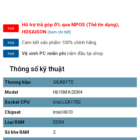
Hỗ trợ trả góp 0% qua MPOS (Thẻ tín dụng),
Hot
HDSAISON
(Xem chi tiết)
Cam kết sản phẩm 100% chính hãng
Hot
Vệ sinh PC miễn phí
năm đầu tại shop
Hot
Thông số kỹ thuật
Thương hiệu
GIGABYTE
Model
H610M K DDR4
Socket CPU
Intel LGA1700
Chipset
Intel H610
Loại RAM
DDR4
Số khe RAM
2