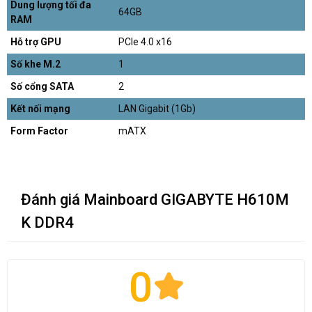
Dung lượng tối đa
64GB
RAM
Hỗ trợ GPU
PCIe 4.0 x16
Số khe M.2
1
Số cổng SATA
2
Kết nối mạng
LAN Gigabit (1Gb)
Form Factor
mATX
Đánh giá Mainboard GIGABYTE H610M
K DDR4
0