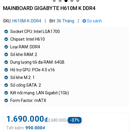
MAINBOARD GIGABYTE H610M K DDR4
SKU:
H610M-K-DDR4
BH:
36 Tháng
So sánh
Socket CPU: Intel LGA1700
Chipset: Intel H610
Loại RAM: DDR4
Số khe RAM: 2
Dung lượng tối đa RAM: 64GB
Hỗ trợ GPU: PCIe 4.0 x16
Số khe M.2: 1
Số cổng SATA: 2
Kết nối mạng: LAN Gigabit (1Gb)
Form Factor: mATX
1.690.000
đ
2.680.000
-37%
đ
Tiết kiệm
990.000
đ