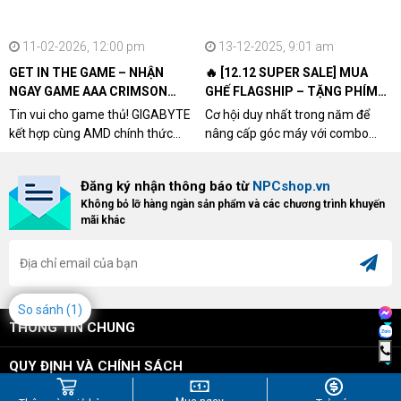
11-02-2026, 12:00 pm
13-12-2025, 9:01 am
GET IN THE GAME – NHẬN
🔥 [12.12 SUPER SALE] MUA
NGAY GAME AAA CRIMSON
GHẾ FLAGSHIP – TẶNG PHÍM
DESERT CÙNG GIGABYTE &
CƠ XỊN
Tin vui cho game thủ! GIGABYTE
Cơ hội duy nhất trong năm để
AMD
kết hợp cùng AMD chính thức
nâng cấp góc máy với combo
triển khai chương trình Game
"hủy diệt" từ NPCshop. Khi sở
Bundle Crimson Desert dành cho
hữu Cougar Armor Titan Pro –
Đăng ký nhận thông báo từ
NPCshop.vn
khách hàng sở hữu VGA Radeon
dòng ghế Gaming cao cấp nhất,
Không bỏ lỡ hàng ngàn sản phẩm và các chương trình khuyến
RX 9070 / RX 9070 XT.
bạn sẽ nhận ngay quà tặng trị giá
mãi khác
cao!
So sánh
(1)
THÔNG TIN CHUNG
QUY ĐỊNH VÀ CHÍNH SÁCH