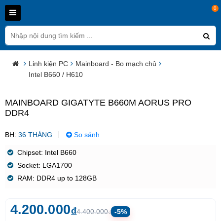
0
Linh kiện PC
Mainboard - Bo mạch chủ
Intel B660 / H610
MAINBOARD GIGATYTE B660M AORUS PRO DDR4
BH:
36 THÁNG
So sánh
Chipset: Intel B660
Socket: LGA1700
RAM: DDR4 up to 128GB
4.200.000
đ
4.400.000
-5%
đ
Tiết kiệm
200.000
đ