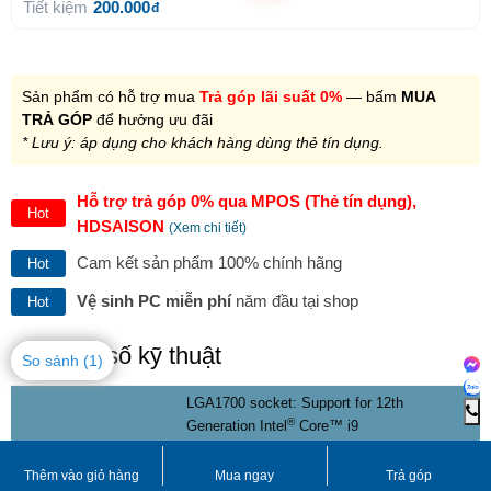
Sản phẩm có hỗ trợ mua
Trả góp lãi suất 0%
— bấm
MUA TRẢ
GÓP
để hưởng ưu đãi
* Lưu ý: áp dụng cho khách hàng dùng thẻ tín dụng.
Hỗ trợ trả góp 0% qua MPOS (Thẻ tín dụng),
Hot
HDSAISON
(Xem chi tiết)
Cam kết sản phẩm 100% chính hãng
Hot
Vệ sinh PC miễn phí
năm đầu tại shop
Hot
Thông số kỹ thuật
So sánh
(1)
LGA1700 socket: Support for 12th
®
Generation Intel
Core™ i9
®
processors/Intel
Core™ i7
®
CPU
processors/Intel
Core™ i5 processors
L3 cache varies with CPU
Thêm vào giỏ hàng
Mua ngay
Trả góp