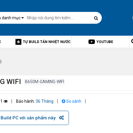
ả danh mục
C
TỰ BUILD TẢN NHIỆT NƯỚC
YOUTUBE
0
G WIFI
B650M-GAMING-WIFI
01
Bảo hành:
36 Tháng
So sánh
Build PC với sản phẩm này