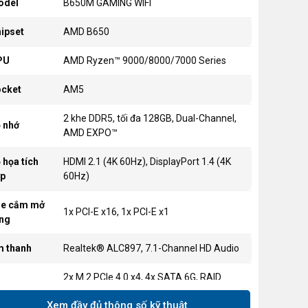
odel
B650M GAMING WIFI
ipset
AMD B650
PU
AMD Ryzen™ 9000/8000/7000 Series
cket
AM5
2 khe DDR5, tối đa 128GB, Dual-Channel,
 nhớ
AMD EXPO™
 họa tích
HDMI 2.1 (4K 60Hz), DisplayPort 1.4 (4K
p
60Hz)
he cắm mở
1x PCI-E x16, 1x PCI-E x1
ng
 thanh
Realtek® ALC897, 7.1-Channel HD Audio
2x M.2 PCIe 4.0 x4, 4x SATA 6G, RAID
u trữ
0/1/10
Xem đầy đủ thông số kỹ thuật