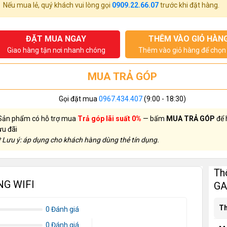
Nếu mua lẻ, quý khách vui lòng gọi
0909.22.66.07
trước khi đặt hàng.
ĐẶT MUA NGAY
THÊM VÀO GIỎ HÀN
Giao hàng tận nơi nhanh chóng
Thêm vào giỏ hàng để chọn 
MUA TRẢ GÓP
Gọi đặt mua
0967.434.407
(9:00 - 18:30)
Sản phẩm có hỗ trợ mua
Trả góp lãi suất 0%
— bấm
MUA TRẢ GÓP
để 
ưu đãi
* Lưu ý: áp dụng cho khách hàng dùng thẻ tín dụng.
Th
NG WIFI
GA
Th
0 Đánh giá
0 Đánh giá