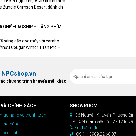
BYTE kết hợp cùng AMD chính thức
me Bundle Crimson Desert dành cho
eon RX 9070 / RX 9070 XT.
UA GHẾ FLAGSHIP – TẶNG PHÍM
để nâng cấp góc máy với combo
sở hữu Cougar Armor Titan Pro –
ất, bạn sẽ nhận ngay quà tặng trị
ừ
NPCshop.vn
các chương trình khuyến mãi khác
 VÀ CHÍNH SÁCH
SHOWROOM
mua hàng và thanh toán
36 Nguyễn Khuyến, Phường Bìn
TP.HCM (Làm việc từ T2 - T7 lúc 9
 giao hàng
[Xem đường đi]
 bảo hành
CSKH: 0909.22.66.07