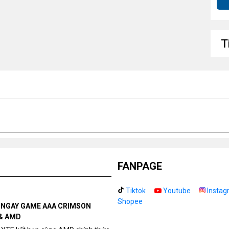
U
L
T
Wi
Bl
Hệ
FANPAGE
Tiktok
Youtube
Instag
Shopee
N NGAY GAME AAA CRIMSON
& AMD