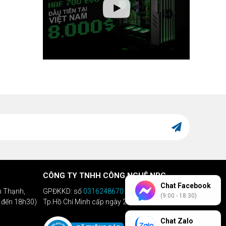
CÔNG TY TNHH CÔNG NGHỆ NPC
Chat Facebook
h Thạnh,
GPĐKKD: số
0316248670
do Sở KHĐT
(9:00 - 18:30)
h đến 18h30)
Tp.Hồ Chí Minh cấp ngày 28/04/2020
Chat Zalo