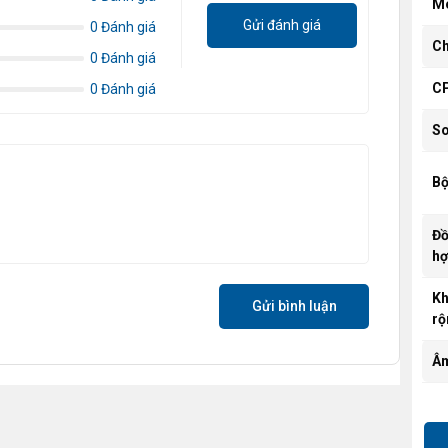
M
Gửi đánh giá
0 Đánh giá
Ch
0 Đánh giá
C
0 Đánh giá
So
Bộ
Đồ
hợ
K
Gửi bình luận
rộ
Âm
Lư