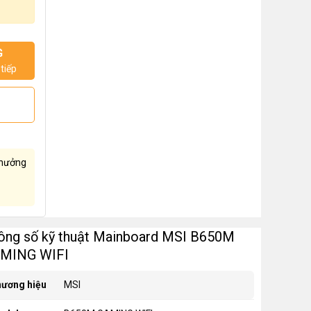
G
tiếp
hưởng
ông số kỹ thuật Mainboard MSI B650M
MING WIFI
ương hiệu
MSI