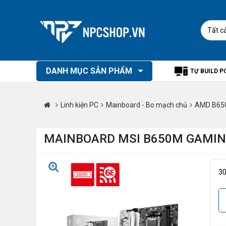
Tất c
DANH MỤC SẢN PHẨM
TỰ BUILD P
Linh kiện PC
Mainboard - Bo mạch chủ
AMD B65
MAINBOARD MSI B650M GAMIN
3