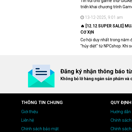
Tin vui cho game thủ! GIGA
triển khai chương trình Ga
khách hàng sở hữu VGA Rad
13-12-2025, 9:01 am
🔥 [12.12 SUPER SALE] M
CƠ XỊN
Cơ hội duy nhất trong năm 
"hủy diệt" từ NPCshop. Khi 
dòng ghế Gaming cao cấp nh
giá cao!
Đăng ký nhận thông báo t
Không bỏ lỡ hàng ngàn sản phẩm và 
THÔNG TIN CHUNG
QUY ĐỊNH
Giới thiệu
Hướng dẫn 
Liên hệ
Chính sách
Chính sách bảo mật
Chính sách