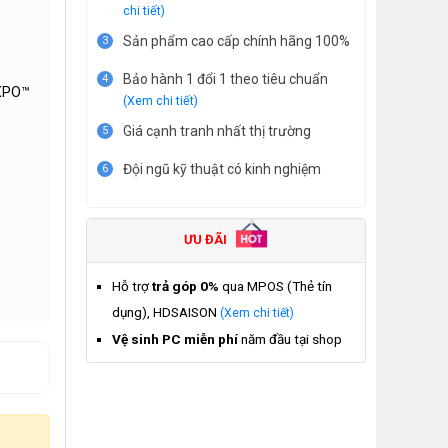
chi tiết)
Sản phẩm cao cấp chính hãng 100%
3
Bảo hành 1 đổi 1 theo tiêu chuẩn
4
EXPO™
(Xem chi tiết)
Giá cạnh tranh nhất thị trường
5
Đội ngũ kỹ thuật có kinh nghiệm
6
ƯU ĐÃI
Hỗ trợ
trả góp 0%
qua MPOS (Thẻ tín
dụng), HDSAISON
(Xem chi tiết)
Vệ sinh PC miễn phí
năm đầu tại shop