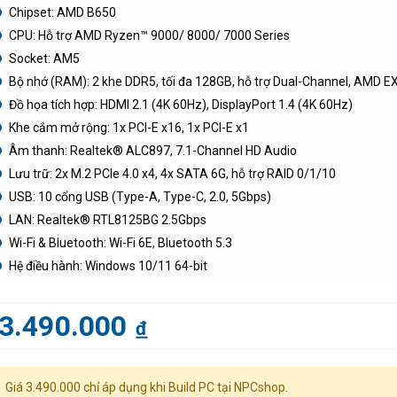
Chipset: AMD B650
CPU: Hỗ trợ AMD Ryzen™ 9000/ 8000/ 7000 Series
Socket: AM5
Bộ nhớ (RAM): 2 khe DDR5, tối đa 128GB, hỗ trợ Dual-Channel, AMD 
Đồ họa tích hợp: HDMI 2.1 (4K 60Hz), DisplayPort 1.4 (4K 60Hz)
Khe cắm mở rộng: 1x PCI-E x16, 1x PCI-E x1
Âm thanh: Realtek® ALC897, 7.1-Channel HD Audio
Lưu trữ: 2x M.2 PCIe 4.0 x4, 4x SATA 6G, hỗ trợ RAID 0/1/10
USB: 10 cổng USB (Type-A, Type-C, 2.0, 5Gbps)
LAN: Realtek® RTL8125BG 2.5Gbps
Wi-Fi & Bluetooth: Wi-Fi 6E, Bluetooth 5.3
Hệ điều hành: Windows 10/11 64-bit
3.490.000
đ
Giá 3.490.000 chỉ áp dụng khi Build PC tại NPCshop.