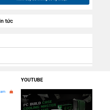
SB
10 cổng USB (Type-A, Type-C, 2.0, 5Gbps)
AN
Realtek® RTL8125BG 2.5Gbps
in tức
-Fi &
Wi-Fi 6E, Bluetooth 5.3
uetooth
 điều hành
Windows 10/11 64-bit
YOUTUBE
ram