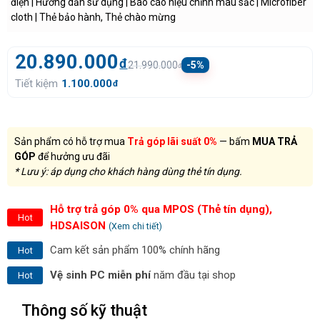
điện | Hướng dẫn sử dụng | Báo cáo hiệu chỉnh màu sắc | Microfiber
cloth | Thẻ bảo hành, Thẻ chào mừng
20.890.000
đ
21.990.000
-5%
đ
Tiết kiệm
1.100.000
đ
Sản phẩm có hỗ trợ mua
Trả góp lãi suất 0%
— bấm
MUA TRẢ
GÓP
để hưởng ưu đãi
* Lưu ý: áp dụng cho khách hàng dùng thẻ tín dụng.
Hỗ trợ trả góp 0% qua MPOS (Thẻ tín dụng),
Hot
HDSAISON
(Xem chi tiết)
Cam kết sản phẩm 100% chính hãng
Hot
Vệ sinh PC miễn phí
năm đầu tại shop
Hot
Thông số kỹ thuật