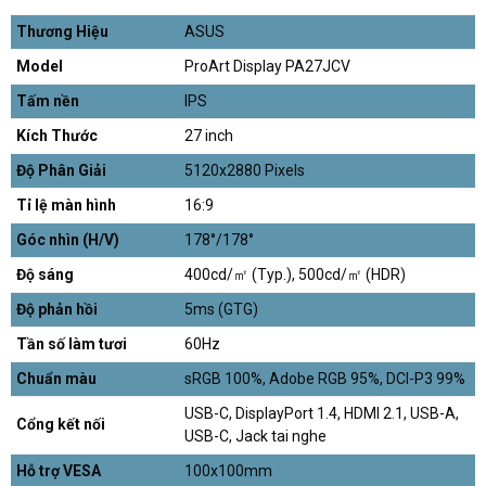
Thương Hiệu
ASUS
Model
ProArt Display PA27JCV
Tấm nền
IPS
Kích Thước
27 inch
Độ Phân Giải
5120x2880 Pixels
Tỉ lệ màn hình
16:9
Góc nhìn (H/V)
178°/178°
Độ sáng
400cd/㎡ (Typ.), 500cd/㎡ (HDR)
Độ phản hồi
5ms (GTG)
Tần số làm tươi
60Hz
Chuẩn màu
sRGB 100%, Adobe RGB 95%, DCI-P3 99%
USB-C, DisplayPort 1.4, HDMI 2.1, USB-A,
Cổng kết nối
USB-C, Jack tai nghe
Hỗ trợ VESA
100x100mm