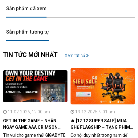
Sản phẩm đã xem
Sản phẩm tương tự
TIN TỨC MỚI NHẤT
Xem tất cả
11-02-2026, 12:00 pm
13-12-2025, 9:01 am
GET IN THE GAME – NHẬN
🔥 [12.12 SUPER SALE] MUA
NGAY GAME AAA CRIMSON
GHẾ FLAGSHIP – TẶNG PHÍM
DESERT CÙNG GIGABYTE &
CƠ XỊN
Tin vui cho game thủ! GIGABYTE
Cơ hội duy nhất trong năm để