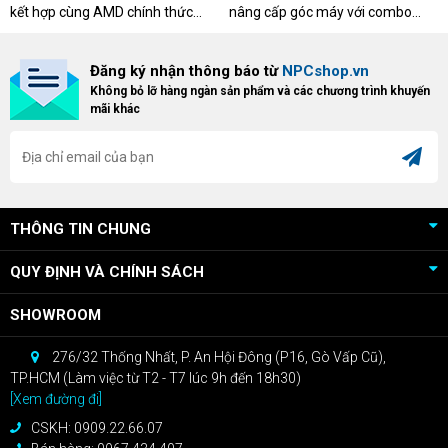
AMD
kết hợp cùng AMD chính thức
nâng cấp góc máy với combo
triển khai chương trình Game
"hủy diệt" từ NPCshop. Khi sở
Bundle Crimson Desert dành cho
hữu Cougar Armor Titan Pro –
Đăng ký nhận thông báo từ
NPCshop.vn
khách hàng sở hữu VGA Radeon
dòng ghế Gaming cao cấp nhất,
Không bỏ lỡ hàng ngàn sản phẩm và các chương trình khuyến
RX 9070 / RX 9070 XT.
bạn sẽ nhận ngay quà tặng trị giá
mãi khác
cao!
THÔNG TIN CHUNG
QUY ĐỊNH VÀ CHÍNH SÁCH
SHOWROOM
276/32 Thống Nhất, P. An Hội Đông (P16, Gò Vấp Cũ),
TP.HCM (Làm việc từ T2 - T7 lúc 9h đến 18h30)
[Xem đường đi]
CSKH: 0909.22.66.07