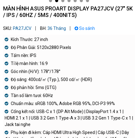
MÀN HÌNH ASUS PROART DISPLAY PA27JCV (27" 5K
/ IPS / 60HZ / 5MS / 400NITS)
SKU:
PA27JCV
BH:
36 Tháng
So sánh
Kích Thước: 27 inch
Độ Phân Giải: 5120x2880 Pixels
Tấm nền: IPS
Tỉ lệ màn hình: 16:9
Góc nhìn (H/V): 178°/178°
Độ sáng: 400cd/㎡ (Typ.), 500 cd/㎡ (HDR)
Độ phản hồi: 5ms (GTG)
Tần số làm tươi: 60Hz
Chuẩn màu: sRGB 100%, Adobe RGB 95%, DCI-P3 99%
Cổng kết nối: USB-C x 1 (DP Alt Mode) | DisplayPort 1.4 x 1 |
HDMI 2.1 x 1 | USB 3.2 Gen 1 Type-A x 3 | USB 3.2 Gen 1 Type-C x 1 |
Jack tai nghe
Phụ kiện đi kèm: Cáp HDMI Ultra High Speed | Cáp USB-C | Dây